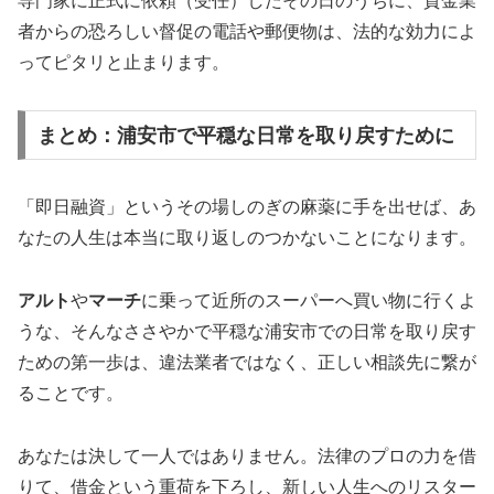
専門家に正式に依頼（受任）したその日のうちに、貸金業
者からの恐ろしい督促の電話や郵便物は、法的な効力によ
ってピタリと止まります。
まとめ：浦安市で平穏な日常を取り戻すために
「即日融資」というその場しのぎの麻薬に手を出せば、あ
なたの人生は本当に取り返しのつかないことになります。
アルト
や
マーチ
に乗って近所のスーパーへ買い物に行くよ
うな、そんなささやかで平穏な浦安市での日常を取り戻す
ための第一歩は、違法業者ではなく、正しい相談先に繋が
ることです。
あなたは決して一人ではありません。法律のプロの力を借
りて、借金という重荷を下ろし、新しい人生へのリスター