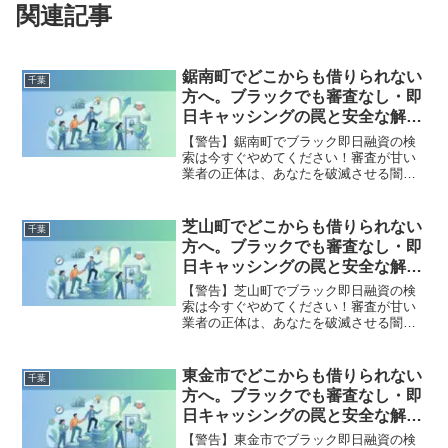
関連記事
鋸南町でどこからも借りられない
千葉
方へ。ブラックでも審査なし・即
日キャッシングの罠と安全な解決
策
【警告】鋸南町でブラック即日融資の検
索は今すぐやめてください！審査が甘い
業者の正体は、あなたを破滅させる闇金
です。どこからも借りられない状態は、
法的な手続きでリセット可能です。鋸南
町で違法業者を避け、借金地獄から抜け
芝山町でどこからも借りられない
千葉
出した方々の実体験と確実な解決策を完
方へ。ブラックでも審査なし・即
全公開。
日キャッシングの罠と安全な解決
策
【警告】芝山町でブラック即日融資の検
索は今すぐやめてください！審査が甘い
業者の正体は、あなたを破滅させる闇金
です。どこからも借りられない状態は、
法的な手続きでリセット可能です。芝山
町で違法業者を避け、借金地獄から抜け
東金市でどこからも借りられない
千葉
出した方々の実体験と確実な解決策を完
方へ。ブラックでも審査なし・即
全公開。
日キャッシングの罠と安全な解決
策
【警告】東金市でブラック即日融資の検