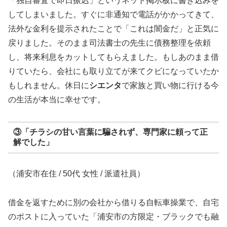
「独自審査で即日振込」というネット掲示板に書き込みを
してしまいました。すぐに非通知で電話がかかってきて、
法外な金利を提示されたことで「これは闇金だ」と正気に
戻りました。そのまま司法書士の先生に債務整理を依頼
し、将来利息をカットしてもらえました。もしあのまま借
りていたら、会社にも取り立てが来てクビになっていたか
もしれません。休日に
シエンタ
で家族と買い物に行ける今
の生活が本当に幸せです。
③「チラシの甘い言葉に騙されず、専門家に頼って正
解でした」
（浦安市在住 / 50代 女性 / 派遣社員）
借金を返すために別の会社から借りる自転車操業で、自宅
のポストに入っていた「浦安市の方限定・ブラックでも融