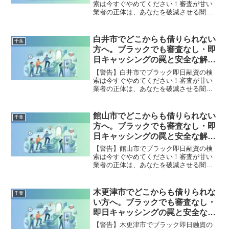
索は今すぐやめてください！審査が甘い
業者の正体は、あなたを破滅させる闇金
です。どこからも借りられない状態は、
法的な手続きでリセット可能です。東金
市で違法業者を避け、借金地獄から抜け
白井市でどこからも借りられない
千葉
出した方々の実体験と確実な解決策を完
方へ。ブラックでも審査なし・即
全公開。
日キャッシングの罠と安全な解決
策
【警告】白井市でブラック即日融資の検
索は今すぐやめてください！審査が甘い
業者の正体は、あなたを破滅させる闇金
です。どこからも借りられない状態は、
法的な手続きでリセット可能です。白井
市で違法業者を避け、借金地獄から抜け
館山市でどこからも借りられない
千葉
出した方々の実体験と確実な解決策を完
方へ。ブラックでも審査なし・即
全公開。
日キャッシングの罠と安全な解決
策
【警告】館山市でブラック即日融資の検
索は今すぐやめてください！審査が甘い
業者の正体は、あなたを破滅させる闇金
です。どこからも借りられない状態は、
法的な手続きでリセット可能です。館山
市で違法業者を避け、借金地獄から抜け
木更津市でどこからも借りられな
千葉
出した方々の実体験と確実な解決策を完
い方へ。ブラックでも審査なし・
全公開。
即日キャッシングの罠と安全な解
決策
【警告】木更津市でブラック即日融資の