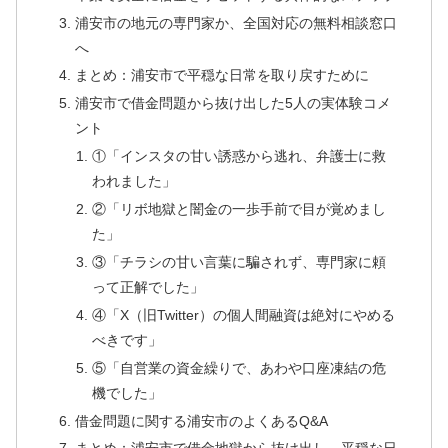
浦安市の地元の専門家か、全国対応の無料相談窓口
へ
まとめ：浦安市で平穏な日常を取り戻すために
浦安市で借金問題から抜け出した5人の実体験コメ
ント
①「インスタの甘い誘惑から逃れ、弁護士に救
われました」
②「リボ地獄と闇金の一歩手前で目が覚めまし
た」
③「チラシの甘い言葉に騙されず、専門家に頼
って正解でした」
④「X（旧Twitter）の個人間融資は絶対にやめる
べきです」
⑤「自営業の資金繰りで、あわや口座凍結の危
機でした」
借金問題に関する浦安市のよくあるQ&A