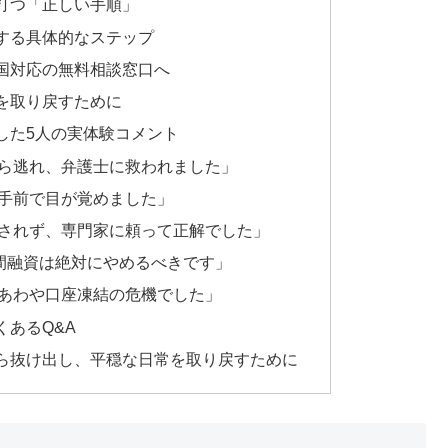
打つ「正しい手順」
する具体的なステップ
国対応の無料相談窓口へ
を取り戻すために
した5人の実体験コメント
ら逃れ、弁護士に救われました」
手前で目が覚めました」
されず、専門家に頼って正解でした」
個人間融資は絶対にやめるべきです」
あわや口座凍結の危機でした」
あるQ&A
ら抜け出し、平穏な日常を取り戻すために