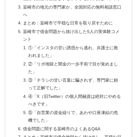
韮崎市の地元の専門家か、全国対応の無料相談窓口
へ
まとめ：韮崎市で平穏な日常を取り戻すために
韮崎市で借金問題から抜け出した5人の実体験コメ
ント
①「インスタの甘い誘惑から逃れ、弁護士に救
われました」
②「リボ地獄と闇金の一歩手前で目が覚めまし
た」
③「チラシの甘い言葉に騙されず、専門家に頼
って正解でした」
④「X（旧Twitter）の個人間融資は絶対にやめる
べきです」
⑤「自営業の資金繰りで、あわや口座凍結の危
機でした」
借金問題に関する韮崎市のよくあるQ&A