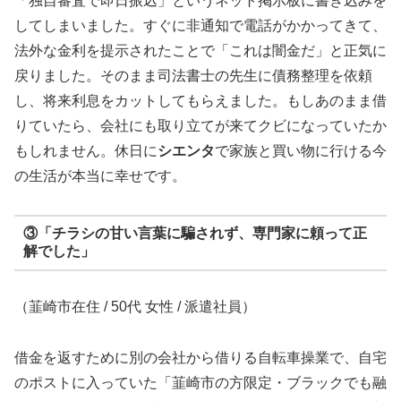
「独自審査で即日振込」というネット掲示板に書き込みを
してしまいました。すぐに非通知で電話がかかってきて、
法外な金利を提示されたことで「これは闇金だ」と正気に
戻りました。そのまま司法書士の先生に債務整理を依頼
し、将来利息をカットしてもらえました。もしあのまま借
りていたら、会社にも取り立てが来てクビになっていたか
もしれません。休日に
シエンタ
で家族と買い物に行ける今
の生活が本当に幸せです。
③「チラシの甘い言葉に騙されず、専門家に頼って正
解でした」
（韮崎市在住 / 50代 女性 / 派遣社員）
借金を返すために別の会社から借りる自転車操業で、自宅
のポストに入っていた「韮崎市の方限定・ブラックでも融