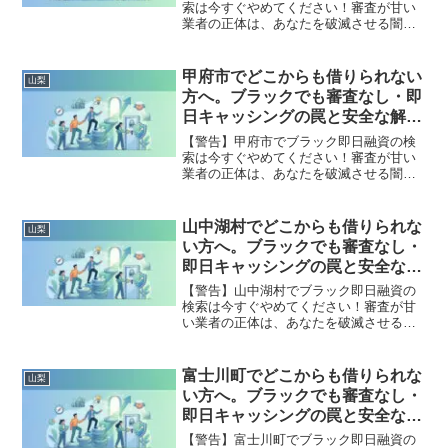
索は今すぐやめてください！審査が甘い
業者の正体は、あなたを破滅させる闇金
です。どこからも借りられない状態は、
法的な手続きでリセット可能です。都留
市で違法業者を避け、借金地獄から抜け
甲府市でどこからも借りられない
山梨
出した方々の実体験と確実な解決策を完
方へ。ブラックでも審査なし・即
全公開。
日キャッシングの罠と安全な解決
策
【警告】甲府市でブラック即日融資の検
索は今すぐやめてください！審査が甘い
業者の正体は、あなたを破滅させる闇金
です。どこからも借りられない状態は、
法的な手続きでリセット可能です。甲府
市で違法業者を避け、借金地獄から抜け
山中湖村でどこからも借りられな
山梨
出した方々の実体験と確実な解決策を完
い方へ。ブラックでも審査なし・
全公開。
即日キャッシングの罠と安全な解
決策
【警告】山中湖村でブラック即日融資の
検索は今すぐやめてください！審査が甘
い業者の正体は、あなたを破滅させる闇
金です。どこからも借りられない状態
は、法的な手続きでリセット可能です。
山中湖村で違法業者を避け、借金地獄か
富士川町でどこからも借りられな
山梨
ら抜け出した方々の実体験と確実な解決
い方へ。ブラックでも審査なし・
策を完全公開。
即日キャッシングの罠と安全な解
決策
【警告】富士川町でブラック即日融資の