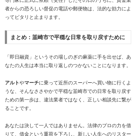
専門家に正式に依頼（受任）したその日のうちに、貸金業
者からの恐ろしい督促の電話や郵便物は、法的な効力によ
ってピタリと止まります。
まとめ：韮崎市で平穏な日常を取り戻すために
「即日融資」というその場しのぎの麻薬に手を出せば、あ
なたの人生は本当に取り返しのつかないことになります。
アルト
や
マーチ
に乗って近所のスーパーへ買い物に行くよ
うな、そんなささやかで平穏な韮崎市での日常を取り戻す
ための第一歩は、違法業者ではなく、正しい相談先に繋が
ることです。
あなたは決して一人ではありません。法律のプロの力を借
りて、借金という重荷を下ろし、新しい人生へのリスター