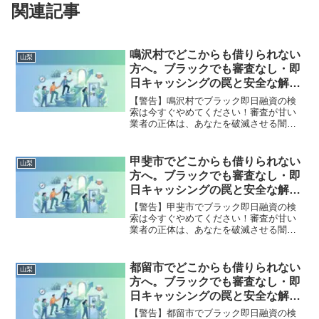
関連記事
鳴沢村でどこからも借りられない
山梨
方へ。ブラックでも審査なし・即
日キャッシングの罠と安全な解決
策
【警告】鳴沢村でブラック即日融資の検
索は今すぐやめてください！審査が甘い
業者の正体は、あなたを破滅させる闇金
です。どこからも借りられない状態は、
法的な手続きでリセット可能です。鳴沢
村で違法業者を避け、借金地獄から抜け
甲斐市でどこからも借りられない
山梨
出した方々の実体験と確実な解決策を完
方へ。ブラックでも審査なし・即
全公開。
日キャッシングの罠と安全な解決
策
【警告】甲斐市でブラック即日融資の検
索は今すぐやめてください！審査が甘い
業者の正体は、あなたを破滅させる闇金
です。どこからも借りられない状態は、
法的な手続きでリセット可能です。甲斐
市で違法業者を避け、借金地獄から抜け
都留市でどこからも借りられない
山梨
出した方々の実体験と確実な解決策を完
方へ。ブラックでも審査なし・即
全公開。
日キャッシングの罠と安全な解決
策
【警告】都留市でブラック即日融資の検