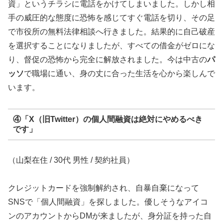
資」というチラシに電話をかけてしまいました。しかし相
手の威圧的な態度に恐怖を感じてすぐ電話を切り、その足
で市役所の無料法律相談へ行きました。結果的に自己破産
を選択することになりましたが、すべての借金がゼロにな
り、督促の恐怖から完全に解放されました。今は中古の
パ
ッソ
で職場に通い、身の丈に合った生活を心から楽しんで
います。
④「X（旧Twitter）の個人間融資は絶対にやめるべき
です」
（山梨在住 / 30代 男性 / 契約社員）
クレジットカードを強制解約され、自暴自棄になって
SNSで「個人間融資」を探しました。優しそうなアイコ
ンのアカウントからDMが来ましたが、身分証を持った自