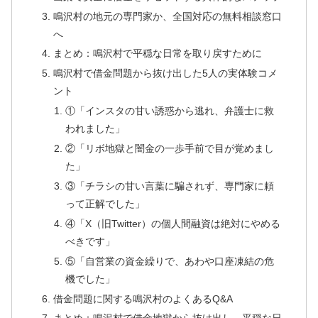
鳴沢村の地元の専門家か、全国対応の無料相談窓口
へ
まとめ：鳴沢村で平穏な日常を取り戻すために
鳴沢村で借金問題から抜け出した5人の実体験コメ
ント
①「インスタの甘い誘惑から逃れ、弁護士に救
われました」
②「リボ地獄と闇金の一歩手前で目が覚めまし
た」
③「チラシの甘い言葉に騙されず、専門家に頼
って正解でした」
④「X（旧Twitter）の個人間融資は絶対にやめる
べきです」
⑤「自営業の資金繰りで、あわや口座凍結の危
機でした」
借金問題に関する鳴沢村のよくあるQ&A