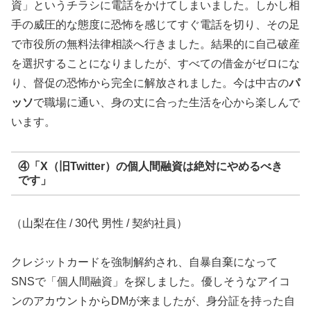
資」というチラシに電話をかけてしまいました。しかし相
手の威圧的な態度に恐怖を感じてすぐ電話を切り、その足
で市役所の無料法律相談へ行きました。結果的に自己破産
を選択することになりましたが、すべての借金がゼロにな
り、督促の恐怖から完全に解放されました。今は中古の
パ
ッソ
で職場に通い、身の丈に合った生活を心から楽しんで
います。
④「X（旧Twitter）の個人間融資は絶対にやめるべき
です」
（山梨在住 / 30代 男性 / 契約社員）
クレジットカードを強制解約され、自暴自棄になって
SNSで「個人間融資」を探しました。優しそうなアイコ
ンのアカウントからDMが来ましたが、身分証を持った自