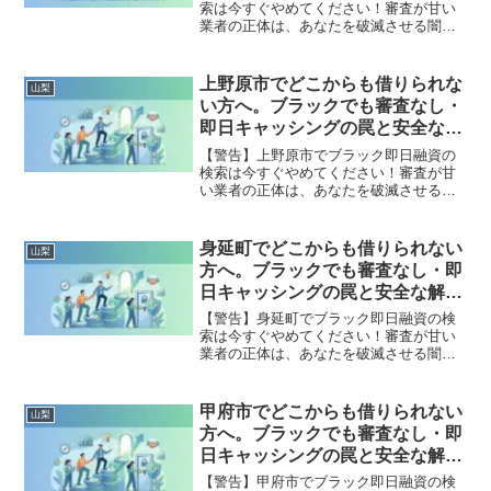
索は今すぐやめてください！審査が甘い
業者の正体は、あなたを破滅させる闇金
です。どこからも借りられない状態は、
法的な手続きでリセット可能です。早川
町で違法業者を避け、借金地獄から抜け
上野原市でどこからも借りられな
山梨
出した方々の実体験と確実な解決策を完
い方へ。ブラックでも審査なし・
全公開。
即日キャッシングの罠と安全な解
決策
【警告】上野原市でブラック即日融資の
検索は今すぐやめてください！審査が甘
い業者の正体は、あなたを破滅させる闇
金です。どこからも借りられない状態
は、法的な手続きでリセット可能です。
上野原市で違法業者を避け、借金地獄か
身延町でどこからも借りられない
山梨
ら抜け出した方々の実体験と確実な解決
方へ。ブラックでも審査なし・即
策を完全公開。
日キャッシングの罠と安全な解決
策
【警告】身延町でブラック即日融資の検
索は今すぐやめてください！審査が甘い
業者の正体は、あなたを破滅させる闇金
です。どこからも借りられない状態は、
法的な手続きでリセット可能です。身延
町で違法業者を避け、借金地獄から抜け
甲府市でどこからも借りられない
山梨
出した方々の実体験と確実な解決策を完
方へ。ブラックでも審査なし・即
全公開。
日キャッシングの罠と安全な解決
策
【警告】甲府市でブラック即日融資の検