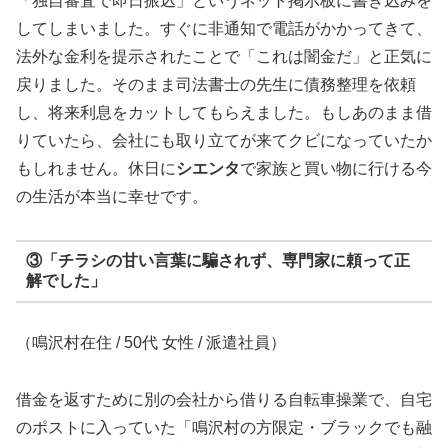
「独自審査で即日振込」というネット掲示板に書き込みを
してしまいました。すぐに非通知で電話がかかってきて、
法外な金利を提示されたことで「これは闇金だ」と正気に
戻りました。そのまま司法書士の先生に債務整理を依頼
し、将来利息をカットしてもらえました。もしあのまま借
りていたら、会社にも取り立てが来てクビになっていたか
もしれません。休日に
シエンタ
で家族と買い物に行ける今
の生活が本当に幸せです。
③「チラシの甘い言葉に騙されず、専門家に頼って正
解でした」
（鳴沢村在住 / 50代 女性 / 派遣社員）
借金を返すために別の会社から借りる自転車操業で、自宅
のポストに入っていた「鳴沢村の方限定・ブラックでも融