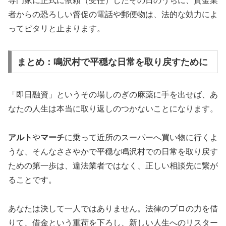
専門家に正式に依頼（受任）したその日のうちに、貸金業
者からの恐ろしい督促の電話や郵便物は、法的な効力によ
ってピタリと止まります。
まとめ：鳴沢村で平穏な日常を取り戻すために
「即日融資」というその場しのぎの麻薬に手を出せば、あ
なたの人生は本当に取り返しのつかないことになります。
アルト
や
マーチ
に乗って近所のスーパーへ買い物に行くよ
うな、そんなささやかで平穏な鳴沢村での日常を取り戻す
ための第一歩は、違法業者ではなく、正しい相談先に繋が
ることです。
あなたは決して一人ではありません。法律のプロの力を借
りて、借金という重荷を下ろし、新しい人生へのリスター