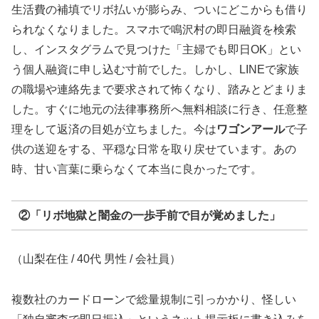
生活費の補填でリボ払いが膨らみ、ついにどこからも借り
られなくなりました。スマホで鳴沢村の即日融資を検索
し、インスタグラムで見つけた「主婦でも即日OK」とい
う個人融資に申し込む寸前でした。しかし、LINEで家族
の職場や連絡先まで要求されて怖くなり、踏みとどまりま
した。すぐに地元の法律事務所へ無料相談に行き、任意整
理をして返済の目処が立ちました。今は
ワゴンアール
で子
供の送迎をする、平穏な日常を取り戻せています。あの
時、甘い言葉に乗らなくて本当に良かったです。
②「リボ地獄と闇金の一歩手前で目が覚めました」
（山梨在住 / 40代 男性 / 会社員）
複数社のカードローンで総量規制に引っかかり、怪しい