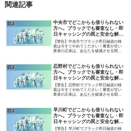
関連記事
中央市でどこからも借りられない
山梨
方へ。ブラックでも審査なし・即
日キャッシングの罠と安全な解決
策
【警告】中央市でブラック即日融資の検
索は今すぐやめてください！審査が甘い
業者の正体は、あなたを破滅させる闇金
です。どこからも借りられない状態は、
法的な手続きでリセット可能です。中央
市で違法業者を避け、借金地獄から抜け
忍野村でどこからも借りられない
山梨
出した方々の実体験と確実な解決策を完
方へ。ブラックでも審査なし・即
全公開。
日キャッシングの罠と安全な解決
策
【警告】忍野村でブラック即日融資の検
索は今すぐやめてください！審査が甘い
業者の正体は、あなたを破滅させる闇金
です。どこからも借りられない状態は、
法的な手続きでリセット可能です。忍野
村で違法業者を避け、借金地獄から抜け
早川町でどこからも借りられない
山梨
出した方々の実体験と確実な解決策を完
方へ。ブラックでも審査なし・即
全公開。
日キャッシングの罠と安全な解決
策
【警告】早川町でブラック即日融資の検