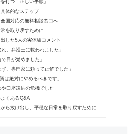
符を打つ「正しい手順」
る具体的なステップ
、全国対応の無料相談窓口へ
日常を取り戻すために
出した5人の実体験コメント
逃れ、弁護士に救われました」
前で目が覚めました」
れず、専門家に頼って正解でした」
人間融資は絶対にやめるべきです」
わや口座凍結の危機でした」
よくあるQ&A
獄から抜け出し、平穏な日常を取り戻すために