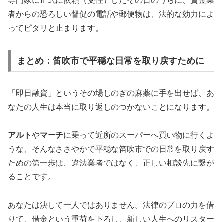
専門家に正式に依頼（受任）したその日のうちに、貸金業
者からの恐ろしい督促の電話や郵便物は、法的な効力によ
ってピタリと止まります。
まとめ：笛吹市で平穏な日常を取り戻すために
「即日融資」というその場しのぎの麻薬に手を出せば、あ
なたの人生は本当に取り返しのつかないことになります。
アルト
や
マーチ
に乗って近所のスーパーへ買い物に行くよ
うな、そんなささやかで平穏な笛吹市での日常を取り戻す
ための第一歩は、違法業者ではなく、正しい相談先に繋が
ることです。
あなたは決して一人ではありません。法律のプロの力を借
りて、借金という重荷を下ろし、新しい人生へのリスター