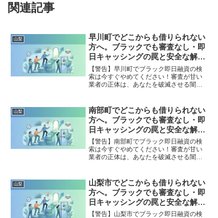
関連記事
早川町でどこからも借りられない
山梨
方へ。ブラックでも審査なし・即
日キャッシングの罠と安全な解決
策
【警告】早川町でブラック即日融資の検
索は今すぐやめてください！審査が甘い
業者の正体は、あなたを破滅させる闇金
です。どこからも借りられない状態は、
法的な手続きでリセット可能です。早川
町で違法業者を避け、借金地獄から抜け
南部町でどこからも借りられない
山梨
出した方々の実体験と確実な解決策を完
方へ。ブラックでも審査なし・即
全公開。
日キャッシングの罠と安全な解決
策
【警告】南部町でブラック即日融資の検
索は今すぐやめてください！審査が甘い
業者の正体は、あなたを破滅させる闇金
です。どこからも借りられない状態は、
法的な手続きでリセット可能です。南部
町で違法業者を避け、借金地獄から抜け
山梨市でどこからも借りられない
山梨
出した方々の実体験と確実な解決策を完
方へ。ブラックでも審査なし・即
全公開。
日キャッシングの罠と安全な解決
策
【警告】山梨市でブラック即日融資の検