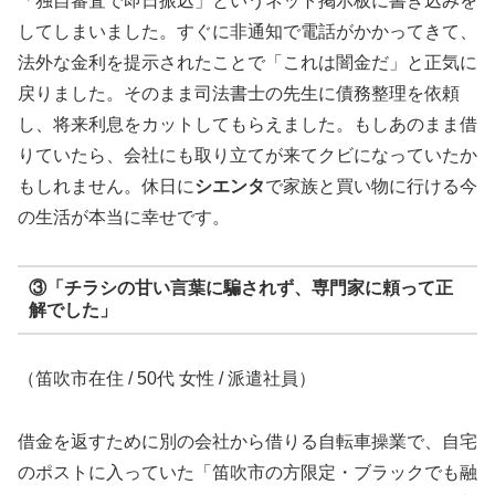
「独自審査で即日振込」というネット掲示板に書き込みを
してしまいました。すぐに非通知で電話がかかってきて、
法外な金利を提示されたことで「これは闇金だ」と正気に
戻りました。そのまま司法書士の先生に債務整理を依頼
し、将来利息をカットしてもらえました。もしあのまま借
りていたら、会社にも取り立てが来てクビになっていたか
もしれません。休日に
シエンタ
で家族と買い物に行ける今
の生活が本当に幸せです。
③「チラシの甘い言葉に騙されず、専門家に頼って正
解でした」
（笛吹市在住 / 50代 女性 / 派遣社員）
借金を返すために別の会社から借りる自転車操業で、自宅
のポストに入っていた「笛吹市の方限定・ブラックでも融