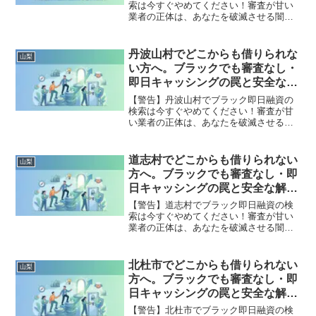
索は今すぐやめてください！審査が甘い
業者の正体は、あなたを破滅させる闇金
です。どこからも借りられない状態は、
法的な手続きでリセット可能です。山梨
市で違法業者を避け、借金地獄から抜け
丹波山村でどこからも借りられな
山梨
出した方々の実体験と確実な解決策を完
い方へ。ブラックでも審査なし・
全公開。
即日キャッシングの罠と安全な解
決策
【警告】丹波山村でブラック即日融資の
検索は今すぐやめてください！審査が甘
い業者の正体は、あなたを破滅させる闇
金です。どこからも借りられない状態
は、法的な手続きでリセット可能です。
丹波山村で違法業者を避け、借金地獄か
道志村でどこからも借りられない
山梨
ら抜け出した方々の実体験と確実な解決
方へ。ブラックでも審査なし・即
策を完全公開。
日キャッシングの罠と安全な解決
策
【警告】道志村でブラック即日融資の検
索は今すぐやめてください！審査が甘い
業者の正体は、あなたを破滅させる闇金
です。どこからも借りられない状態は、
法的な手続きでリセット可能です。道志
村で違法業者を避け、借金地獄から抜け
北杜市でどこからも借りられない
山梨
出した方々の実体験と確実な解決策を完
方へ。ブラックでも審査なし・即
全公開。
日キャッシングの罠と安全な解決
策
【警告】北杜市でブラック即日融資の検