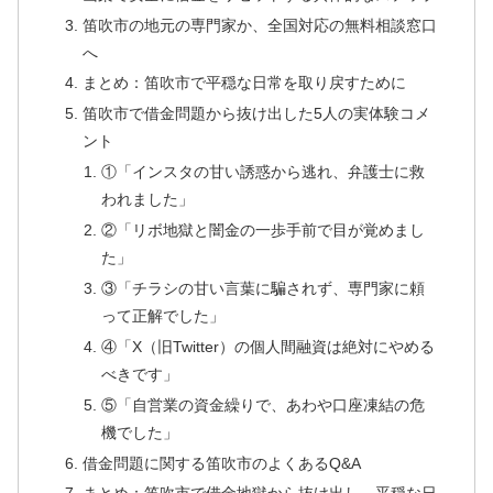
笛吹市の地元の専門家か、全国対応の無料相談窓口
へ
まとめ：笛吹市で平穏な日常を取り戻すために
笛吹市で借金問題から抜け出した5人の実体験コメ
ント
①「インスタの甘い誘惑から逃れ、弁護士に救
われました」
②「リボ地獄と闇金の一歩手前で目が覚めまし
た」
③「チラシの甘い言葉に騙されず、専門家に頼
って正解でした」
④「X（旧Twitter）の個人間融資は絶対にやめる
べきです」
⑤「自営業の資金繰りで、あわや口座凍結の危
機でした」
借金問題に関する笛吹市のよくあるQ&A