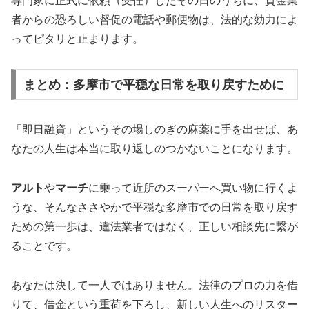
専門家に正式に依頼（受任）したその日のうちに、貸金業
者からの恐ろしい督促の電話や郵便物は、法的な効力によ
ってピタリと止まります。
まとめ：多摩市で平穏な日常を取り戻すために
「即日融資」というその場しのぎの麻薬に手を出せば、あ
なたの人生は本当に取り返しのつかないことになります。
アルト
や
マーチ
に乗って近所のスーパーへ買い物に行くよ
うな、そんなささやかで平穏な多摩市での日常を取り戻す
ための第一歩は、違法業者ではなく、正しい相談先に繋が
ることです。
あなたは決して一人ではありません。法律のプロの力を借
りて、借金という重荷を下ろし、新しい人生へのリスター