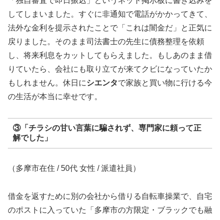
「独自審査で即日振込」というネット掲示板に書き込みを
してしまいました。すぐに非通知で電話がかかってきて、
法外な金利を提示されたことで「これは闇金だ」と正気に
戻りました。そのまま司法書士の先生に債務整理を依頼
し、将来利息をカットしてもらえました。もしあのまま借
りていたら、会社にも取り立てが来てクビになっていたか
もしれません。休日に
シエンタ
で家族と買い物に行ける今
の生活が本当に幸せです。
③「チラシの甘い言葉に騙されず、専門家に頼って正
解でした」
（多摩市在住 / 50代 女性 / 派遣社員）
借金を返すために別の会社から借りる自転車操業で、自宅
のポストに入っていた「多摩市の方限定・ブラックでも融