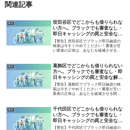
関連記事
世田谷区でどこからも借りられな
東京
い方へ。ブラックでも審査なし・
即日キャッシングの罠と安全な解
決策
【警告】世田谷区でブラック即日融資の
検索は今すぐやめてください！審査が甘
い業者の正体は、あなたを破滅させる闇
金です。どこからも借りられない状態
は、法的な手続きでリセット可能です。
世田谷区で違法業者を避け、借金地獄か
葛飾区でどこからも借りられない
東京
ら抜け出した方々の実体験と確実な解決
方へ。ブラックでも審査なし・即
策を完全公開。
日キャッシングの罠と安全な解決
策
【警告】葛飾区でブラック即日融資の検
索は今すぐやめてください！審査が甘い
業者の正体は、あなたを破滅させる闇金
です。どこからも借りられない状態は、
法的な手続きでリセット可能です。葛飾
区で違法業者を避け、借金地獄から抜け
千代田区でどこからも借りられな
東京
出した方々の実体験と確実な解決策を完
い方へ。ブラックでも審査なし・
全公開。
即日キャッシングの罠と安全な解
決策
【警告】千代田区でブラック即日融資の