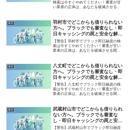
検索は今すぐやめてください！審査が甘
い業者の正体は、あなたを破滅させる闇
金です。どこからも借りられない状態
は、法的な手続きでリセット可能です。
千代田区で違法業者を避け、借金地獄か
羽村市でどこからも借りられない
東京
ら抜け出した方々の実体験と確実な解決
方へ。ブラックでも審査なし・即
策を完全公開。
日キャッシングの罠と安全な解決
策
【警告】羽村市でブラック即日融資の検
索は今すぐやめてください！審査が甘い
業者の正体は、あなたを破滅させる闇金
です。どこからも借りられない状態は、
法的な手続きでリセット可能です。羽村
市で違法業者を避け、借金地獄から抜け
八丈町でどこからも借りられない
東京
出した方々の実体験と確実な解決策を完
方へ。ブラックでも審査なし・即
全公開。
日キャッシングの罠と安全な解決
策
【警告】八丈町でブラック即日融資の検
索は今すぐやめてください！審査が甘い
業者の正体は、あなたを破滅させる闇金
です。どこからも借りられない状態は、
法的な手続きでリセット可能です。八丈
町で違法業者を避け、借金地獄から抜け
武蔵村山市でどこからも借りられ
東京
出した方々の実体験と確実な解決策を完
ない方へ。ブラックでも審査な
全公開。
し・即日キャッシングの罠と安全
な解決策
【警告】武蔵村山市でブラック即日融資