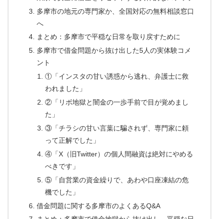
多摩市の地元の専門家か、全国対応の無料相談窓口
へ
まとめ：多摩市で平穏な日常を取り戻すために
多摩市で借金問題から抜け出した5人の実体験コメ
ント
①「インスタの甘い誘惑から逃れ、弁護士に救
われました」
②「リボ地獄と闇金の一歩手前で目が覚めまし
た」
③「チラシの甘い言葉に騙されず、専門家に頼
って正解でした」
④「X（旧Twitter）の個人間融資は絶対にやめる
べきです」
⑤「自営業の資金繰りで、あわや口座凍結の危
機でした」
借金問題に関する多摩市のよくあるQ&A