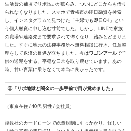
生活費の補填でリボ払いが膨らみ、ついにどこからも借り
られなくなりました。スマホで青梅市の即日融資を検索
し、インスタグラムで見つけた「主婦でも即日OK」とい
う個人融資に申し込む寸前でした。しかし、LINEで家族
の職場や連絡先まで要求されて怖くなり、踏みとどまりま
した。すぐに地元の法律事務所へ無料相談に行き、任意整
理をして返済の目処が立ちました。今は
ワゴンアール
で子
供の送迎をする、平穏な日常を取り戻せています。あの
時、甘い言葉に乗らなくて本当に良かったです。
②「リボ地獄と闇金の一歩手前で目が覚めました」
（東京在住 / 40代 男性 / 会社員）
複数社のカードローンで総量規制に引っかかり、怪しい