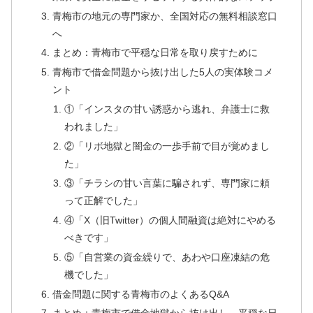
青梅市の地元の専門家か、全国対応の無料相談窓口
へ
まとめ：青梅市で平穏な日常を取り戻すために
青梅市で借金問題から抜け出した5人の実体験コメ
ント
①「インスタの甘い誘惑から逃れ、弁護士に救
われました」
②「リボ地獄と闇金の一歩手前で目が覚めまし
た」
③「チラシの甘い言葉に騙されず、専門家に頼
って正解でした」
④「X（旧Twitter）の個人間融資は絶対にやめる
べきです」
⑤「自営業の資金繰りで、あわや口座凍結の危
機でした」
借金問題に関する青梅市のよくあるQ&A