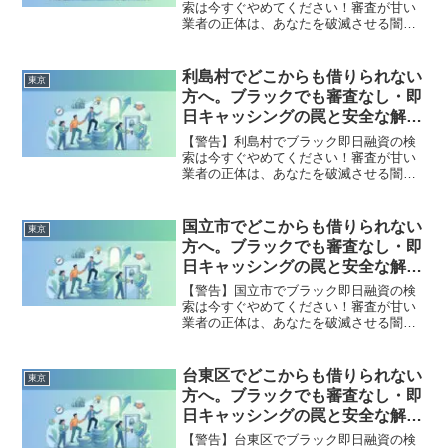
索は今すぐやめてください！審査が甘い
業者の正体は、あなたを破滅させる闇金
です。どこからも借りられない状態は、
法的な手続きでリセット可能です。豊島
区で違法業者を避け、借金地獄から抜け
利島村でどこからも借りられない
東京
出した方々の実体験と確実な解決策を完
方へ。ブラックでも審査なし・即
全公開。
日キャッシングの罠と安全な解決
策
【警告】利島村でブラック即日融資の検
索は今すぐやめてください！審査が甘い
業者の正体は、あなたを破滅させる闇金
です。どこからも借りられない状態は、
法的な手続きでリセット可能です。利島
村で違法業者を避け、借金地獄から抜け
国立市でどこからも借りられない
東京
出した方々の実体験と確実な解決策を完
方へ。ブラックでも審査なし・即
全公開。
日キャッシングの罠と安全な解決
策
【警告】国立市でブラック即日融資の検
索は今すぐやめてください！審査が甘い
業者の正体は、あなたを破滅させる闇金
です。どこからも借りられない状態は、
法的な手続きでリセット可能です。国立
市で違法業者を避け、借金地獄から抜け
台東区でどこからも借りられない
東京
出した方々の実体験と確実な解決策を完
方へ。ブラックでも審査なし・即
全公開。
日キャッシングの罠と安全な解決
策
【警告】台東区でブラック即日融資の検