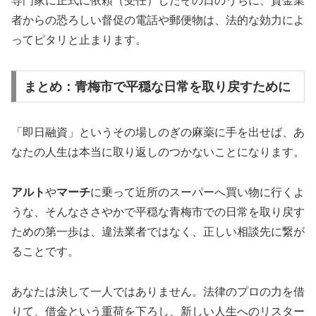
専門家に正式に依頼（受任）したその日のうちに、貸金業
者からの恐ろしい督促の電話や郵便物は、法的な効力によ
ってピタリと止まります。
まとめ：青梅市で平穏な日常を取り戻すために
「即日融資」というその場しのぎの麻薬に手を出せば、あ
なたの人生は本当に取り返しのつかないことになります。
アルト
や
マーチ
に乗って近所のスーパーへ買い物に行くよ
うな、そんなささやかで平穏な青梅市での日常を取り戻す
ための第一歩は、違法業者ではなく、正しい相談先に繋が
ることです。
あなたは決して一人ではありません。法律のプロの力を借
りて、借金という重荷を下ろし、新しい人生へのリスター