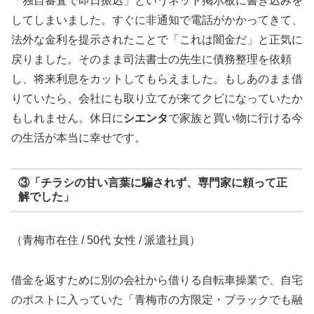
「独自審査で即日振込」というネット掲示板に書き込みを
してしまいました。すぐに非通知で電話がかかってきて、
法外な金利を提示されたことで「これは闇金だ」と正気に
戻りました。そのまま司法書士の先生に債務整理を依頼
し、将来利息をカットしてもらえました。もしあのまま借
りていたら、会社にも取り立てが来てクビになっていたか
もしれません。休日に
シエンタ
で家族と買い物に行ける今
の生活が本当に幸せです。
③「チラシの甘い言葉に騙されず、専門家に頼って正
解でした」
（青梅市在住 / 50代 女性 / 派遣社員）
借金を返すために別の会社から借りる自転車操業で、自宅
のポストに入っていた「青梅市の方限定・ブラックでも融