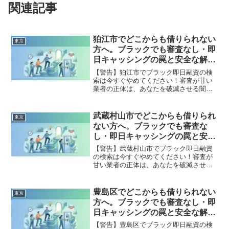
関連記事
狛江市でどこからも借りられない
東京
方へ。ブラックでも審査なし・即
日キャッシングの罠と安全な解決
策
【警告】狛江市でブラック即日融資の検
索は今すぐやめてください！審査が甘い
業者の正体は、あなたを破滅させる闇金
です。どこからも借りられない状態は、
法的な手続きでリセット可能です。狛江
市で違法業者を避け、借金地獄から抜け
武蔵村山市でどこからも借りられ
東京
出した方々の実体験と確実な解決策を完
ない方へ。ブラックでも審査な
全公開。
し・即日キャッシングの罠と安全
な解決策
【警告】武蔵村山市でブラック即日融資
の検索は今すぐやめてください！審査が
甘い業者の正体は、あなたを破滅させる
闇金です。どこからも借りられない状態
は、法的な手続きでリセット可能です。
武蔵村山市で違法業者を避け、借金地獄
豊島区でどこからも借りられない
東京
から抜け出した方々の実体験と確実な解
方へ。ブラックでも審査なし・即
決策を完全公開。
日キャッシングの罠と安全な解決
策
【警告】豊島区でブラック即日融資の検