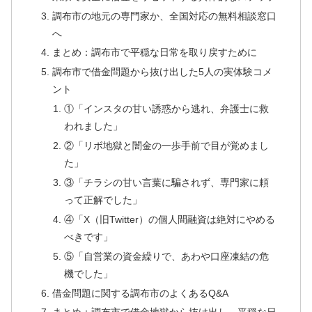
調布市の地元の専門家か、全国対応の無料相談窓口
へ
まとめ：調布市で平穏な日常を取り戻すために
調布市で借金問題から抜け出した5人の実体験コメ
ント
①「インスタの甘い誘惑から逃れ、弁護士に救
われました」
②「リボ地獄と闇金の一歩手前で目が覚めまし
た」
③「チラシの甘い言葉に騙されず、専門家に頼
って正解でした」
④「X（旧Twitter）の個人間融資は絶対にやめる
べきです」
⑤「自営業の資金繰りで、あわや口座凍結の危
機でした」
借金問題に関する調布市のよくあるQ&A