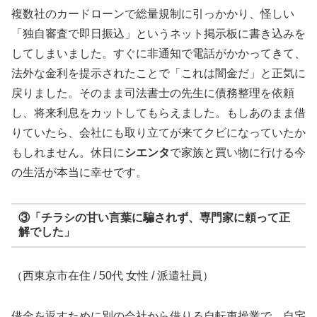
複数社のカードローンで総量規制に引っかかり、怪しい
「独自審査で即日振込」というネット掲示板に書き込みを
してしまいました。すぐに非通知で電話がかかってきて、
法外な金利を提示されたことで「これは闇金だ」と正気に
戻りました。そのまま司法書士の先生に債務整理を依頼
し、将来利息をカットしてもらえました。もしあのまま借
りていたら、会社にも取り立てが来てクビになっていたか
もしれません。休日に
シエンタ
で家族と買い物に行ける今
の生活が本当に幸せです。
③「チラシの甘い言葉に騙されず、専門家に頼って正
解でした」
（西東京市在住 / 50代 女性 / 派遣社員）
借金を返すために別の会社から借りる自転車操業で、自宅