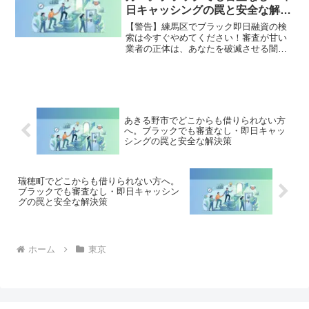
全公開。
日キャッシングの罠と安全な解決
策
【警告】練馬区でブラック即日融資の検
索は今すぐやめてください！審査が甘い
業者の正体は、あなたを破滅させる闇金
です。どこからも借りられない状態は、
法的な手続きでリセット可能です。練馬
区で違法業者を避け、借金地獄から抜け
出した方々の実体験と確実な解決策を完
全公開。
あきる野市でどこからも借りられない方
へ。ブラックでも審査なし・即日キャッ
シングの罠と安全な解決策
瑞穂町でどこからも借りられない方へ。
ブラックでも審査なし・即日キャッシン
グの罠と安全な解決策
ホーム
東京