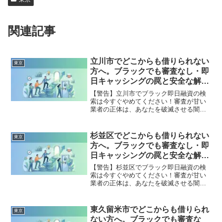
関連記事
立川市でどこからも借りられない
東京
方へ。ブラックでも審査なし・即
日キャッシングの罠と安全な解決
策
【警告】立川市でブラック即日融資の検
索は今すぐやめてください！審査が甘い
業者の正体は、あなたを破滅させる闇金
です。どこからも借りられない状態は、
法的な手続きでリセット可能です。立川
市で違法業者を避け、借金地獄から抜け
杉並区でどこからも借りられない
東京
出した方々の実体験と確実な解決策を完
方へ。ブラックでも審査なし・即
全公開。
日キャッシングの罠と安全な解決
策
【警告】杉並区でブラック即日融資の検
索は今すぐやめてください！審査が甘い
業者の正体は、あなたを破滅させる闇金
です。どこからも借りられない状態は、
法的な手続きでリセット可能です。杉並
区で違法業者を避け、借金地獄から抜け
東久留米市でどこからも借りられ
東京
出した方々の実体験と確実な解決策を完
ない方へ。ブラックでも審査な