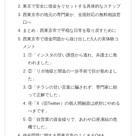
東京で安全に借金をリセットする具体的なステップ
西東京市の地元の専門家か、全国対応の無料相談窓
口へ
まとめ：西東京市で平穏な日常を取り戻すために
西東京市で借金問題から抜け出した5人の実体験コ
メント
①「インスタの甘い誘惑から逃れ、弁護士に救
われました」
②「リボ地獄と闇金の一歩手前で目が覚めまし
た」
③「チラシの甘い言葉に騙されず、専門家に頼
って正解でした」
④「X（旧Twitter）の個人間融資は絶対にやめる
べきです」
⑤「自営業の資金繰りで、あわや口座凍結の危
機でした」
借金問題に関する西東京市のよくあるQ&A