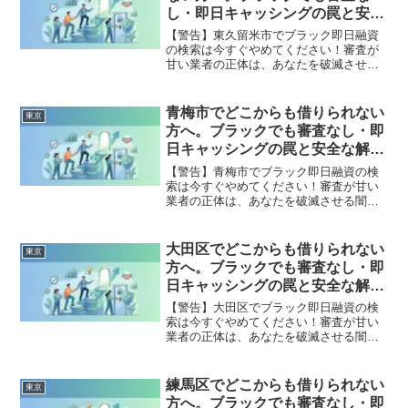
全公開。
し・即日キャッシングの罠と安全
な解決策
【警告】東久留米市でブラック即日融資
の検索は今すぐやめてください！審査が
甘い業者の正体は、あなたを破滅させる
闇金です。どこからも借りられない状態
は、法的な手続きでリセット可能です。
東久留米市で違法業者を避け、借金地獄
青梅市でどこからも借りられない
東京
から抜け出した方々の実体験と確実な解
方へ。ブラックでも審査なし・即
決策を完全公開。
日キャッシングの罠と安全な解決
策
【警告】青梅市でブラック即日融資の検
索は今すぐやめてください！審査が甘い
業者の正体は、あなたを破滅させる闇金
です。どこからも借りられない状態は、
法的な手続きでリセット可能です。青梅
市で違法業者を避け、借金地獄から抜け
大田区でどこからも借りられない
東京
出した方々の実体験と確実な解決策を完
方へ。ブラックでも審査なし・即
全公開。
日キャッシングの罠と安全な解決
策
【警告】大田区でブラック即日融資の検
索は今すぐやめてください！審査が甘い
業者の正体は、あなたを破滅させる闇金
です。どこからも借りられない状態は、
法的な手続きでリセット可能です。大田
区で違法業者を避け、借金地獄から抜け
練馬区でどこからも借りられない
東京
出した方々の実体験と確実な解決策を完
方へ。ブラックでも審査なし・即