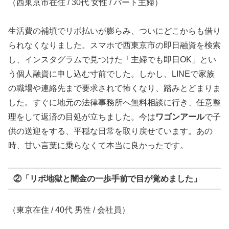
（西東京市在住 / 30代 女性 / パート主婦）
生活費の補填でリボ払いが膨らみ、ついにどこからも借り
られなくなりました。スマホで西東京市の即日融資を検索
し、インスタグラムで見つけた「主婦でも即日OK」とい
う個人融資に申し込む寸前でした。しかし、LINEで家族
の職場や連絡先まで要求されて怖くなり、踏みとどまりま
した。すぐに地元の法律事務所へ無料相談に行き、任意整
理をして返済の目処が立ちました。今は
ワゴンアール
で子
供の送迎をする、平穏な日常を取り戻せています。あの
時、甘い言葉に乗らなくて本当に良かったです。
②「リボ地獄と闇金の一歩手前で目が覚めました」
（東京在住 / 40代 男性 / 会社員）