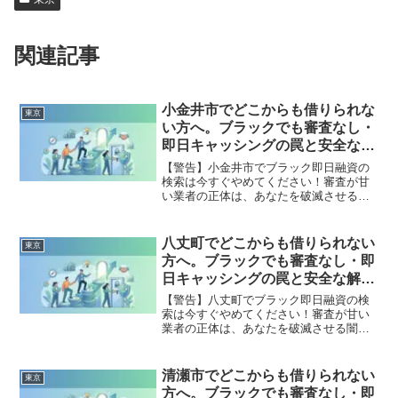
関連記事
小金井市でどこからも借りられな
東京
い方へ。ブラックでも審査なし・
即日キャッシングの罠と安全な解
決策
【警告】小金井市でブラック即日融資の
検索は今すぐやめてください！審査が甘
い業者の正体は、あなたを破滅させる闇
金です。どこからも借りられない状態
は、法的な手続きでリセット可能です。
小金井市で違法業者を避け、借金地獄か
八丈町でどこからも借りられない
東京
ら抜け出した方々の実体験と確実な解決
方へ。ブラックでも審査なし・即
策を完全公開。
日キャッシングの罠と安全な解決
策
【警告】八丈町でブラック即日融資の検
索は今すぐやめてください！審査が甘い
業者の正体は、あなたを破滅させる闇金
です。どこからも借りられない状態は、
法的な手続きでリセット可能です。八丈
町で違法業者を避け、借金地獄から抜け
清瀬市でどこからも借りられない
東京
出した方々の実体験と確実な解決策を完
方へ。ブラックでも審査なし・即