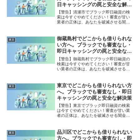
全公開。
日キャッシングの罠と安全な解決
策
【警告】清瀬市でブラック即日融資の検
索は今すぐやめてください！審査が甘い
業者の正体は、あなたを破滅させる闇金
です。どこからも借りられない状態は、
法的な手続きでリセット可能です。清瀬
市で違法業者を避け、借金地獄から抜け
御蔵島村でどこからも借りられな
東京
出した方々の実体験と確実な解決策を完
い方へ。ブラックでも審査なし・
全公開。
即日キャッシングの罠と安全な解
決策
【警告】御蔵島村でブラック即日融資の
検索は今すぐやめてください！審査が甘
い業者の正体は、あなたを破滅させる闇
金です。どこからも借りられない状態
は、法的な手続きでリセット可能です。
御蔵島村で違法業者を避け、借金地獄か
東京でどこからも借りられない方
東京
ら抜け出した方々の実体験と確実な解決
へ。ブラックでも審査なし・即日
策を完全公開。
キャッシングの罠と安全な解決策
【警告】東京でブラック即日融資の検索
は今すぐやめてください！審査が甘い業
者の正体は、あなたを破滅させる闇金で
す。どこからも借りられない状態は、法
的な手続きでリセット可能です。東京で
違法業者を避け、借金地獄から抜け出し
品川区でどこからも借りられない
東京
た方々の実体験と確実な解決策を完全公
方へ。ブラックでも審査なし・即