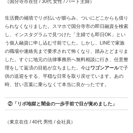
（国分寺市在住 / 30代 女性 / パート主婦）
生活費の補填でリボ払いが膨らみ、ついにどこからも借り
られなくなりました。スマホで国分寺市の即日融資を検索
し、インスタグラムで見つけた「主婦でも即日OK」とい
う個人融資に申し込む寸前でした。しかし、LINEで家族
の職場や連絡先まで要求されて怖くなり、踏みとどまりま
した。すぐに地元の法律事務所へ無料相談に行き、任意整
理をして返済の目処が立ちました。今は
ワゴンアール
で子
供の送迎をする、平穏な日常を取り戻せています。あの
時、甘い言葉に乗らなくて本当に良かったです。
②「リボ地獄と闇金の一歩手前で目が覚めました」
（東京在住 / 40代 男性 / 会社員）