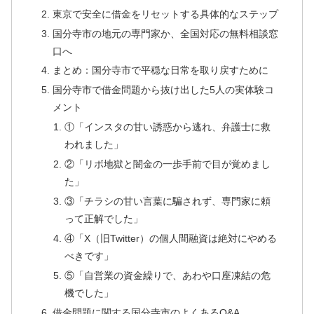
東京で安全に借金をリセットする具体的なステップ
国分寺市の地元の専門家か、全国対応の無料相談窓
口へ
まとめ：国分寺市で平穏な日常を取り戻すために
国分寺市で借金問題から抜け出した5人の実体験コ
メント
①「インスタの甘い誘惑から逃れ、弁護士に救
われました」
②「リボ地獄と闇金の一歩手前で目が覚めまし
た」
③「チラシの甘い言葉に騙されず、専門家に頼
って正解でした」
④「X（旧Twitter）の個人間融資は絶対にやめる
べきです」
⑤「自営業の資金繰りで、あわや口座凍結の危
機でした」
借金問題に関する国分寺市のよくあるQ&A