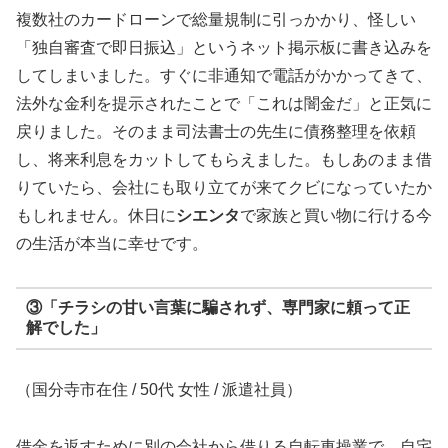
複数社のカードローンで総量規制に引っかかり、怪しい
「独自審査で即日振込」というネット掲示板に書き込みを
してしまいました。すぐに非通知で電話がかかってきて、
法外な金利を提示されたことで「これは闇金だ」と正気に
戻りました。そのまま司法書士の先生に債務整理を依頼
し、将来利息をカットしてもらえました。もしあのまま借
りていたら、会社にも取り立てが来てクビになっていたか
もしれません。休日に
シエンタ
で家族と買い物に行ける今
の生活が本当に幸せです。
③「チラシの甘い言葉に騙されず、専門家に頼って正
解でした」
（国分寺市在住 / 50代 女性 / 派遣社員）
借金を返すために別の会社から借りる自転車操業で、自宅