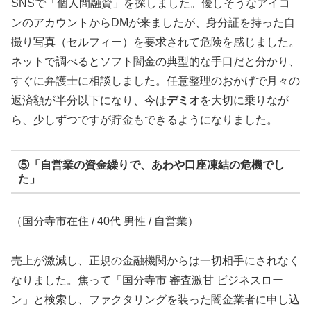
SNSで「個人間融資」を探しました。優しそうなアイコ
ンのアカウントからDMが来ましたが、身分証を持った自
撮り写真（セルフィー）を要求されて危険を感じました。
ネットで調べるとソフト闇金の典型的な手口だと分かり、
すぐに弁護士に相談しました。任意整理のおかげで月々の
返済額が半分以下になり、今は
デミオ
を大切に乗りなが
ら、少しずつですが貯金もできるようになりました。
⑤「自営業の資金繰りで、あわや口座凍結の危機でし
た」
（国分寺市在住 / 40代 男性 / 自営業）
売上が激減し、正規の金融機関からは一切相手にされなく
なりました。焦って「国分寺市 審査激甘 ビジネスロー
ン」と検索し、ファクタリングを装った闇金業者に申し込