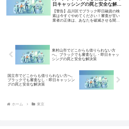
開。
日キャッシングの罠と安全な解決
策
【警告】品川区でブラック即日融資の検
索は今すぐやめてください！審査が甘い
業者の正体は、あなたを破滅させる闇金
です。どこからも借りられない状態は、
法的な手続きでリセット可能です。品川
区で違法業者を避け、借金地獄から抜け
出した方々の実体験と確実な解決策を完
全公開。
東村山市でどこからも借りられない方
へ。ブラックでも審査なし・即日キャッ
シングの罠と安全な解決策
国立市でどこからも借りられない方へ。
ブラックでも審査なし・即日キャッシン
グの罠と安全な解決策
ホーム
東京