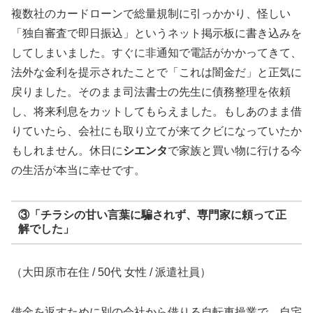
複数社のカードローンで総量規制に引っかかり、怪しい
「独自審査で即日振込」というネット掲示板に書き込みを
してしまいました。すぐに非通知で電話がかかってきて、
法外な金利を提示されたことで「これは闇金だ」と正気に
戻りました。そのまま司法書士の先生に債務整理を依頼
し、将来利息をカットしてもらえました。もしあのまま借
りていたら、会社にも取り立てが来てクビになっていたか
もしれません。休日に
シエンタ
で家族と買い物に行ける今
の生活が本当に幸せです。
③「チラシの甘い言葉に騙されず、専門家に頼って正
解でした」
（大田原市在住 / 50代 女性 / 派遣社員）
借金を返すために別の会社から借りる自転車操業で、自宅