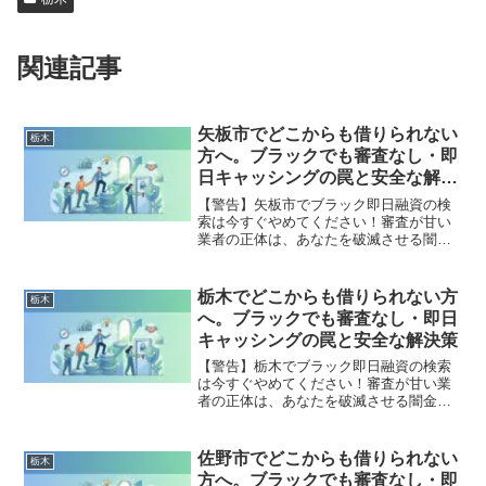
関連記事
矢板市でどこからも借りられない
栃木
方へ。ブラックでも審査なし・即
日キャッシングの罠と安全な解決
策
【警告】矢板市でブラック即日融資の検
索は今すぐやめてください！審査が甘い
業者の正体は、あなたを破滅させる闇金
です。どこからも借りられない状態は、
法的な手続きでリセット可能です。矢板
市で違法業者を避け、借金地獄から抜け
栃木でどこからも借りられない方
栃木
出した方々の実体験と確実な解決策を完
へ。ブラックでも審査なし・即日
全公開。
キャッシングの罠と安全な解決策
【警告】栃木でブラック即日融資の検索
は今すぐやめてください！審査が甘い業
者の正体は、あなたを破滅させる闇金で
す。どこからも借りられない状態は、法
的な手続きでリセット可能です。栃木で
違法業者を避け、借金地獄から抜け出し
佐野市でどこからも借りられない
栃木
た方々の実体験と確実な解決策を完全公
方へ。ブラックでも審査なし・即