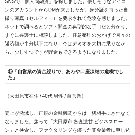
SNSで「個人間融資」を探しました。優しそうなアイコ
ンのアカウントからDMが来ましたが、身分証を持った自
撮り写真（セルフィー）を要求されて危険を感じました。
ネットで調べるとソフト闇金の典型的な手口だと分かり、
すぐに弁護士に相談しました。任意整理のおかげで月々の
返済額が半分以下になり、今は
デミオ
を大切に乗りなが
ら、少しずつですが貯金もできるようになりました。
⑤「自営業の資金繰りで、あわや口座凍結の危機でし
た」
（大田原市在住 / 40代 男性 / 自営業）
売上が激減し、正規の金融機関からは一切相手にされなく
なりました。焦って「大田原市 審査激甘 ビジネスロー
ン」と検索し、ファクタリングを装った闇金業者に申し込