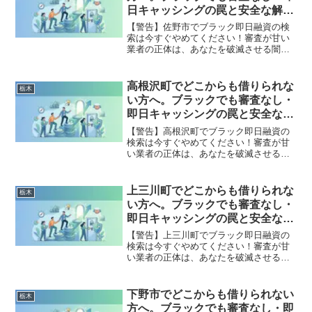
開。
日キャッシングの罠と安全な解決
策
【警告】佐野市でブラック即日融資の検
索は今すぐやめてください！審査が甘い
業者の正体は、あなたを破滅させる闇金
です。どこからも借りられない状態は、
法的な手続きでリセット可能です。佐野
市で違法業者を避け、借金地獄から抜け
高根沢町でどこからも借りられな
栃木
出した方々の実体験と確実な解決策を完
い方へ。ブラックでも審査なし・
全公開。
即日キャッシングの罠と安全な解
決策
【警告】高根沢町でブラック即日融資の
検索は今すぐやめてください！審査が甘
い業者の正体は、あなたを破滅させる闇
金です。どこからも借りられない状態
は、法的な手続きでリセット可能です。
高根沢町で違法業者を避け、借金地獄か
上三川町でどこからも借りられな
栃木
ら抜け出した方々の実体験と確実な解決
い方へ。ブラックでも審査なし・
策を完全公開。
即日キャッシングの罠と安全な解
決策
【警告】上三川町でブラック即日融資の
検索は今すぐやめてください！審査が甘
い業者の正体は、あなたを破滅させる闇
金です。どこからも借りられない状態
は、法的な手続きでリセット可能です。
上三川町で違法業者を避け、借金地獄か
下野市でどこからも借りられない
栃木
ら抜け出した方々の実体験と確実な解決
方へ。ブラックでも審査なし・即