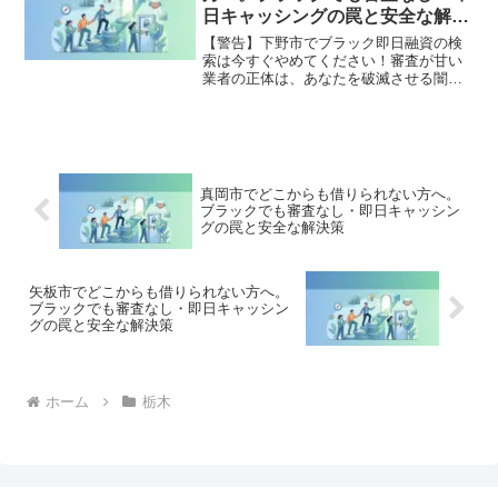
策を完全公開。
日キャッシングの罠と安全な解決
策
【警告】下野市でブラック即日融資の検
索は今すぐやめてください！審査が甘い
業者の正体は、あなたを破滅させる闇金
です。どこからも借りられない状態は、
法的な手続きでリセット可能です。下野
市で違法業者を避け、借金地獄から抜け
出した方々の実体験と確実な解決策を完
全公開。
真岡市でどこからも借りられない方へ。
ブラックでも審査なし・即日キャッシン
グの罠と安全な解決策
矢板市でどこからも借りられない方へ。
ブラックでも審査なし・即日キャッシン
グの罠と安全な解決策
ホーム
栃木