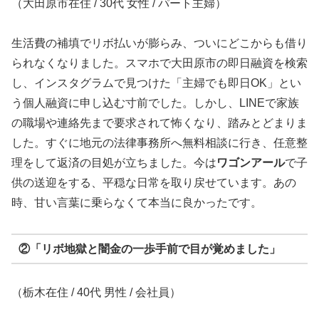
（大田原市在住 / 30代 女性 / パート主婦）
生活費の補填でリボ払いが膨らみ、ついにどこからも借り
られなくなりました。スマホで大田原市の即日融資を検索
し、インスタグラムで見つけた「主婦でも即日OK」とい
う個人融資に申し込む寸前でした。しかし、LINEで家族
の職場や連絡先まで要求されて怖くなり、踏みとどまりま
した。すぐに地元の法律事務所へ無料相談に行き、任意整
理をして返済の目処が立ちました。今は
ワゴンアール
で子
供の送迎をする、平穏な日常を取り戻せています。あの
時、甘い言葉に乗らなくて本当に良かったです。
②「リボ地獄と闇金の一歩手前で目が覚めました」
（栃木在住 / 40代 男性 / 会社員）