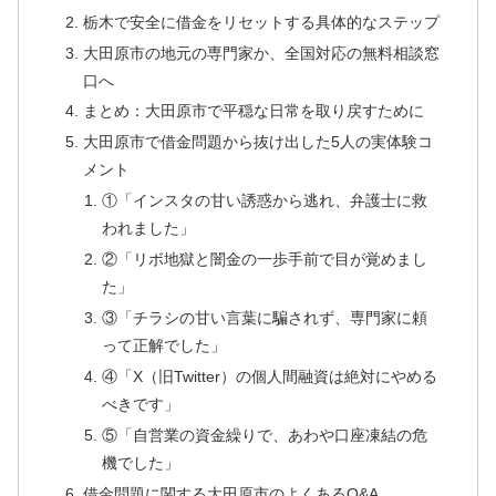
栃木で安全に借金をリセットする具体的なステップ
大田原市の地元の専門家か、全国対応の無料相談窓
口へ
まとめ：大田原市で平穏な日常を取り戻すために
大田原市で借金問題から抜け出した5人の実体験コ
メント
①「インスタの甘い誘惑から逃れ、弁護士に救
われました」
②「リボ地獄と闇金の一歩手前で目が覚めまし
た」
③「チラシの甘い言葉に騙されず、専門家に頼
って正解でした」
④「X（旧Twitter）の個人間融資は絶対にやめる
べきです」
⑤「自営業の資金繰りで、あわや口座凍結の危
機でした」
借金問題に関する大田原市のよくあるQ&A