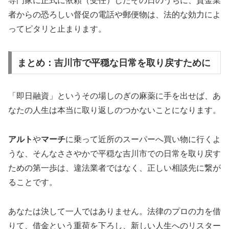
専門家に正式に依頼（受任）したその日のうちに、貸金業
者からの恐ろしい督促の電話や郵便物は、法的な効力によ
ってピタリと止まります。
まとめ：吉川市で平穏な日常を取り戻すために
「即日融資」というその場しのぎの麻薬に手を出せば、あ
なたの人生は本当に取り返しのつかないことになります。
アルト
や
マーチ
に乗って近所のスーパーへ買い物に行くよ
うな、そんなささやかで平穏な吉川市での日常を取り戻す
ための第一歩は、違法業者ではなく、正しい相談先に繋が
ることです。
あなたは決して一人ではありません。法律のプロの力を借
りて、借金という重荷を下ろし、新しい人生へのリスター