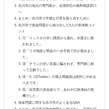
吉川市の地元の専門家か、全国対応の無料相談窓口
へ
まとめ：吉川市で平穏な日常を取り戻すために
吉川市で借金問題から抜け出した5人の実体験コメ
ント
①「インスタの甘い誘惑から逃れ、弁護士に救
われました」
②「リボ地獄と闇金の一歩手前で目が覚めまし
た」
③「チラシの甘い言葉に騙されず、専門家に頼
って正解でした」
④「X（旧Twitter）の個人間融資は絶対にやめる
べきです」
⑤「自営業の資金繰りで、あわや口座凍結の危
機でした」
借金問題に関する吉川市のよくあるQ&A