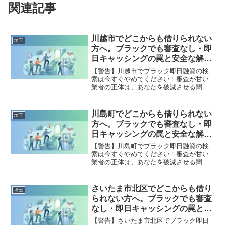
関連記事
川越市でどこからも借りられない
埼玉
方へ。ブラックでも審査なし・即
日キャッシングの罠と安全な解決
策
【警告】川越市でブラック即日融資の検
索は今すぐやめてください！審査が甘い
業者の正体は、あなたを破滅させる闇金
です。どこからも借りられない状態は、
法的な手続きでリセット可能です。川越
市で違法業者を避け、借金地獄から抜け
川島町でどこからも借りられない
埼玉
出した方々の実体験と確実な解決策を完
方へ。ブラックでも審査なし・即
全公開。
日キャッシングの罠と安全な解決
策
【警告】川島町でブラック即日融資の検
索は今すぐやめてください！審査が甘い
業者の正体は、あなたを破滅させる闇金
です。どこからも借りられない状態は、
法的な手続きでリセット可能です。川島
町で違法業者を避け、借金地獄から抜け
さいたま市北区でどこからも借り
埼玉
出した方々の実体験と確実な解決策を完
られない方へ。ブラックでも審査
全公開。
なし・即日キャッシングの罠と安
全な解決策
【警告】さいたま市北区でブラック即日