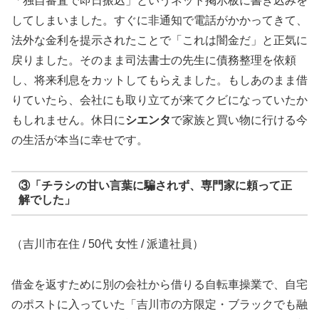
「独自審査で即日振込」というネット掲示板に書き込みを
してしまいました。すぐに非通知で電話がかかってきて、
法外な金利を提示されたことで「これは闇金だ」と正気に
戻りました。そのまま司法書士の先生に債務整理を依頼
し、将来利息をカットしてもらえました。もしあのまま借
りていたら、会社にも取り立てが来てクビになっていたか
もしれません。休日に
シエンタ
で家族と買い物に行ける今
の生活が本当に幸せです。
③「チラシの甘い言葉に騙されず、専門家に頼って正
解でした」
（吉川市在住 / 50代 女性 / 派遣社員）
借金を返すために別の会社から借りる自転車操業で、自宅
のポストに入っていた「吉川市の方限定・ブラックでも融