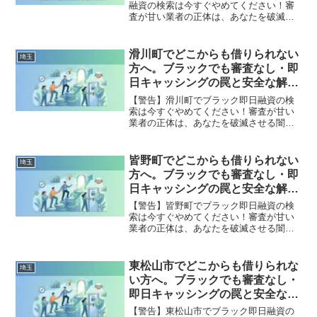
融資の検索は今すぐやめてください！審
査が甘い業者の正体は、あなたを破滅さ
せる闇金です。どこからも借りられない
状態は、法的な手続きでリセット可能で
す。さいたま市北区で違法業者を避け、
滑川町でどこからも借りられない
埼玉
借金地獄から抜け出した方々の実体験と
方へ。ブラックでも審査なし・即
確実な解決策を完全公開。
日キャッシングの罠と安全な解決
策
【警告】滑川町でブラック即日融資の検
索は今すぐやめてください！審査が甘い
業者の正体は、あなたを破滅させる闇金
です。どこからも借りられない状態は、
法的な手続きでリセット可能です。滑川
町で違法業者を避け、借金地獄から抜け
皆野町でどこからも借りられない
埼玉
出した方々の実体験と確実な解決策を完
方へ。ブラックでも審査なし・即
全公開。
日キャッシングの罠と安全な解決
策
【警告】皆野町でブラック即日融資の検
索は今すぐやめてください！審査が甘い
業者の正体は、あなたを破滅させる闇金
です。どこからも借りられない状態は、
法的な手続きでリセット可能です。皆野
町で違法業者を避け、借金地獄から抜け
東松山市でどこからも借りられな
埼玉
出した方々の実体験と確実な解決策を完
い方へ。ブラックでも審査なし・
全公開。
即日キャッシングの罠と安全な解
決策
【警告】東松山市でブラック即日融資の