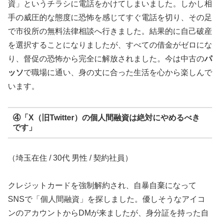
資」というチラシに電話をかけてしまいました。しかし相
手の威圧的な態度に恐怖を感じてすぐ電話を切り、その足
で市役所の無料法律相談へ行きました。結果的に自己破産
を選択することになりましたが、すべての借金がゼロにな
り、督促の恐怖から完全に解放されました。今は中古の
パ
ッソ
で職場に通い、身の丈に合った生活を心から楽しんで
います。
④「X（旧Twitter）の個人間融資は絶対にやめるべき
です」
（埼玉在住 / 30代 男性 / 契約社員）
クレジットカードを強制解約され、自暴自棄になって
SNSで「個人間融資」を探しました。優しそうなアイコ
ンのアカウントからDMが来ましたが、身分証を持った自