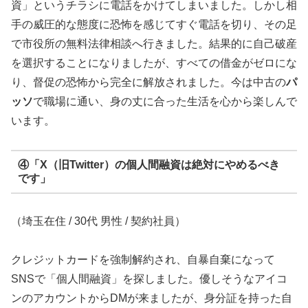
資」というチラシに電話をかけてしまいました。しかし相
手の威圧的な態度に恐怖を感じてすぐ電話を切り、その足
で市役所の無料法律相談へ行きました。結果的に自己破産
を選択することになりましたが、すべての借金がゼロにな
り、督促の恐怖から完全に解放されました。今は中古の
パ
ッソ
で職場に通い、身の丈に合った生活を心から楽しんで
います。
④「X（旧Twitter）の個人間融資は絶対にやめるべき
です」
（埼玉在住 / 30代 男性 / 契約社員）
クレジットカードを強制解約され、自暴自棄になって
SNSで「個人間融資」を探しました。優しそうなアイコ
ンのアカウントからDMが来ましたが、身分証を持った自