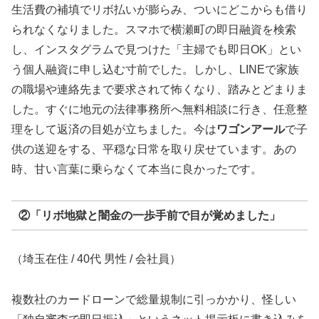
生活費の補填でリボ払いが膨らみ、ついにどこからも借り
られなくなりました。スマホで横瀬町の即日融資を検索
し、インスタグラムで見つけた「主婦でも即日OK」とい
う個人融資に申し込む寸前でした。しかし、LINEで家族
の職場や連絡先まで要求されて怖くなり、踏みとどまりま
した。すぐに地元の法律事務所へ無料相談に行き、任意整
理をして返済の目処が立ちました。今は
ワゴンアール
で子
供の送迎をする、平穏な日常を取り戻せています。あの
時、甘い言葉に乗らなくて本当に良かったです。
②「リボ地獄と闇金の一歩手前で目が覚めました」
（埼玉在住 / 40代 男性 / 会社員）
複数社のカードローンで総量規制に引っかかり、怪しい