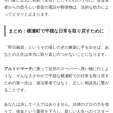
専門家に正式に依頼（受任）したその日のうちに、貸金業
者からの恐ろしい督促の電話や郵便物は、法的な効力によ
ってピタリと止まります。
まとめ：横瀬町で平穏な日常を取り戻すために
「即日融資」というその場しのぎの麻薬に手を出せば、あ
なたの人生は本当に取り返しのつかないことになります。
アルト
や
マーチ
に乗って近所のスーパーへ買い物に行くよ
うな、そんなささやかで平穏な横瀬町での日常を取り戻す
ための第一歩は、違法業者ではなく、正しい相談先に繋が
ることです。
あなたは決して一人ではありません。法律のプロの力を借
りて、借金という重荷を下ろし、新しい人生へのリスター