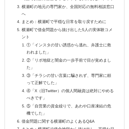
横瀬町の地元の専門家か、全国対応の無料相談窓口
へ
まとめ：横瀬町で平穏な日常を取り戻すために
横瀬町で借金問題から抜け出した5人の実体験コメ
ント
①「インスタの甘い誘惑から逃れ、弁護士に救
われました」
②「リボ地獄と闇金の一歩手前で目が覚めまし
た」
③「チラシの甘い言葉に騙されず、専門家に頼
って正解でした」
④「X（旧Twitter）の個人間融資は絶対にやめる
べきです」
⑤「自営業の資金繰りで、あわや口座凍結の危
機でした」
借金問題に関する横瀬町のよくあるQ&A