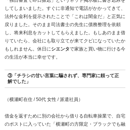
「独自審査で即日振込」というネット掲示板に書き込みを
してしまいました。すぐに非通知で電話がかかってきて、
法外な金利を提示されたことで「これは闇金だ」と正気に
戻りました。そのまま司法書士の先生に債務整理を依頼
し、将来利息をカットしてもらえました。もしあのまま借
りていたら、会社にも取り立てが来てクビになっていたか
もしれません。休日に
シエンタ
で家族と買い物に行ける今
の生活が本当に幸せです。
③「チラシの甘い言葉に騙されず、専門家に頼って正
解でした」
（横瀬町在住 / 50代 女性 / 派遣社員）
借金を返すために別の会社から借りる自転車操業で、自宅
のポストに入っていた「横瀬町の方限定・ブラックでも融