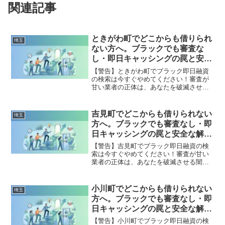
関連記事
ときがわ町でどこからも借りられ
埼玉
ない方へ。ブラックでも審査な
し・即日キャッシングの罠と安全
な解決策
【警告】ときがわ町でブラック即日融資
の検索は今すぐやめてください！審査が
甘い業者の正体は、あなたを破滅させる
闇金です。どこからも借りられない状態
は、法的な手続きでリセット可能です。
ときがわ町で違法業者を避け、借金地獄
吉見町でどこからも借りられない
埼玉
から抜け出した方々の実体験と確実な解
方へ。ブラックでも審査なし・即
決策を完全公開。
日キャッシングの罠と安全な解決
策
【警告】吉見町でブラック即日融資の検
索は今すぐやめてください！審査が甘い
業者の正体は、あなたを破滅させる闇金
です。どこからも借りられない状態は、
法的な手続きでリセット可能です。吉見
町で違法業者を避け、借金地獄から抜け
小川町でどこからも借りられない
埼玉
出した方々の実体験と確実な解決策を完
方へ。ブラックでも審査なし・即
全公開。
日キャッシングの罠と安全な解決
策
【警告】小川町でブラック即日融資の検