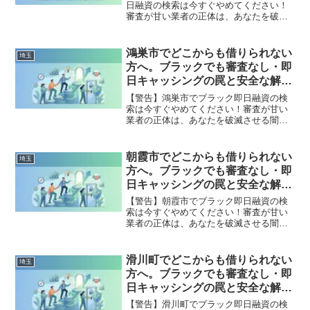
日融資の検索は今すぐやめてください！
審査が甘い業者の正体は、あなたを破滅
させる闇金です。どこからも借りられな
い状態は、法的な手続きでリセット可能
です。さいたま市岩槻区で違法業者を避
鴻巣市でどこからも借りられない
埼玉
け、借金地獄から抜け出した方々の実体
方へ。ブラックでも審査なし・即
験と確実な解決策を完全公開。
日キャッシングの罠と安全な解決
策
【警告】鴻巣市でブラック即日融資の検
索は今すぐやめてください！審査が甘い
業者の正体は、あなたを破滅させる闇金
です。どこからも借りられない状態は、
法的な手続きでリセット可能です。鴻巣
市で違法業者を避け、借金地獄から抜け
朝霞市でどこからも借りられない
埼玉
出した方々の実体験と確実な解決策を完
方へ。ブラックでも審査なし・即
全公開。
日キャッシングの罠と安全な解決
策
【警告】朝霞市でブラック即日融資の検
索は今すぐやめてください！審査が甘い
業者の正体は、あなたを破滅させる闇金
です。どこからも借りられない状態は、
法的な手続きでリセット可能です。朝霞
市で違法業者を避け、借金地獄から抜け
滑川町でどこからも借りられない
埼玉
出した方々の実体験と確実な解決策を完
方へ。ブラックでも審査なし・即
全公開。
日キャッシングの罠と安全な解決
策
【警告】滑川町でブラック即日融資の検