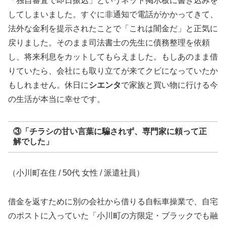
「独自審査で即日振込」というネット掲示板に書き込みを
してしまいました。すぐに非通知で電話がかかってきて、
法外な金利を提示されたことで「これは闇金だ」と正気に
戻りました。そのまま司法書士の先生に債務整理を依頼
し、将来利息をカットしてもらえました。もしあのまま借
りていたら、会社にも取り立てが来てクビになっていたか
もしれません。休日に
シエンタ
で家族と買い物に行ける今
の生活が本当に幸せです。
③「チラシの甘い言葉に騙されず、専門家に頼って正
解でした」
（小川町在住 / 50代 女性 / 派遣社員）
借金を返すために別の会社から借りる自転車操業で、自宅
のポストに入っていた「小川町の方限定・ブラックでも融