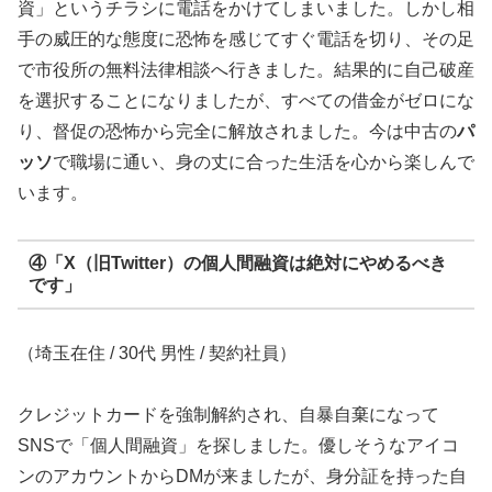
資」というチラシに電話をかけてしまいました。しかし相
手の威圧的な態度に恐怖を感じてすぐ電話を切り、その足
で市役所の無料法律相談へ行きました。結果的に自己破産
を選択することになりましたが、すべての借金がゼロにな
り、督促の恐怖から完全に解放されました。今は中古の
パ
ッソ
で職場に通い、身の丈に合った生活を心から楽しんで
います。
④「X（旧Twitter）の個人間融資は絶対にやめるべき
です」
（埼玉在住 / 30代 男性 / 契約社員）
クレジットカードを強制解約され、自暴自棄になって
SNSで「個人間融資」を探しました。優しそうなアイコ
ンのアカウントからDMが来ましたが、身分証を持った自