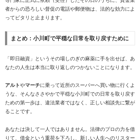
専門家に正式に依頼（受任）したその日のうちに、貸金業
者からの恐ろしい督促の電話や郵便物は、法的な効力によ
ってピタリと止まります。
まとめ：小川町で平穏な日常を取り戻すために
「即日融資」というその場しのぎの麻薬に手を出せば、あ
なたの人生は本当に取り返しのつかないことになります。
アルト
や
マーチ
に乗って近所のスーパーへ買い物に行くよ
うな、そんなささやかで平穏な小川町での日常を取り戻す
ための第一歩は、違法業者ではなく、正しい相談先に繋が
ることです。
あなたは決して一人ではありません。法律のプロの力を借
りて、借金という重荷を下ろし、新しい人生へのリスター