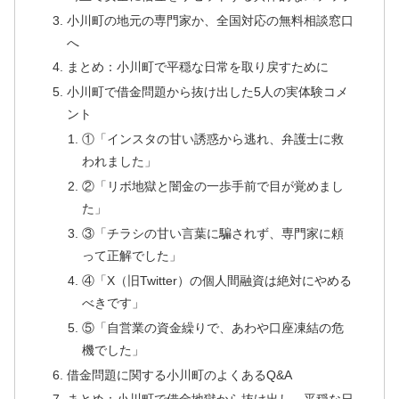
小川町の地元の専門家か、全国対応の無料相談窓口
へ
まとめ：小川町で平穏な日常を取り戻すために
小川町で借金問題から抜け出した5人の実体験コメ
ント
①「インスタの甘い誘惑から逃れ、弁護士に救
われました」
②「リボ地獄と闇金の一歩手前で目が覚めまし
た」
③「チラシの甘い言葉に騙されず、専門家に頼
って正解でした」
④「X（旧Twitter）の個人間融資は絶対にやめる
べきです」
⑤「自営業の資金繰りで、あわや口座凍結の危
機でした」
借金問題に関する小川町のよくあるQ&A