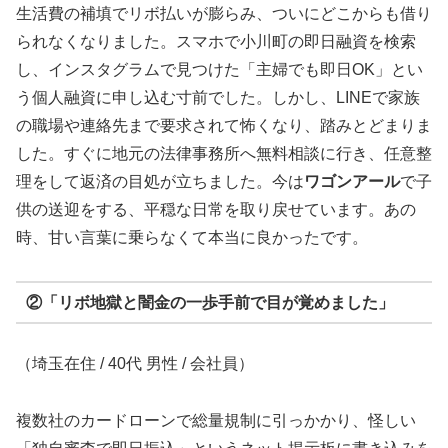
生活費の補填でリボ払いが膨らみ、ついにどこからも借り
られなくなりました。スマホで小川町の即日融資を検索
し、インスタグラムで見つけた「主婦でも即日OK」とい
う個人融資に申し込む寸前でした。しかし、LINEで家族
の職場や連絡先まで要求されて怖くなり、踏みとどまりま
した。すぐに地元の法律事務所へ無料相談に行き、任意整
理をして返済の目処が立ちました。今は
ワゴンアール
で子
供の送迎をする、平穏な日常を取り戻せています。あの
時、甘い言葉に乗らなくて本当に良かったです。
②「リボ地獄と闇金の一歩手前で目が覚めました」
（埼玉在住 / 40代 男性 / 会社員）
複数社のカードローンで総量規制に引っかかり、怪しい