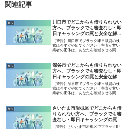
関連記事
川口市でどこからも借りられない
埼玉
方へ。ブラックでも審査なし・即
日キャッシングの罠と安全な解決
策
【警告】川口市でブラック即日融資の検
索は今すぐやめてください！審査が甘い
業者の正体は、あなたを破滅させる闇金
です。どこからも借りられない状態は、
法的な手続きでリセット可能です。川口
市で違法業者を避け、借金地獄から抜け
深谷市でどこからも借りられない
埼玉
出した方々の実体験と確実な解決策を完
方へ。ブラックでも審査なし・即
全公開。
日キャッシングの罠と安全な解決
策
【警告】深谷市でブラック即日融資の検
索は今すぐやめてください！審査が甘い
業者の正体は、あなたを破滅させる闇金
です。どこからも借りられない状態は、
法的な手続きでリセット可能です。深谷
市で違法業者を避け、借金地獄から抜け
さいたま市岩槻区でどこからも借
埼玉
出した方々の実体験と確実な解決策を完
りられない方へ。ブラックでも審
全公開。
査なし・即日キャッシングの罠と
安全な解決策
【警告】さいたま市岩槻区でブラック即