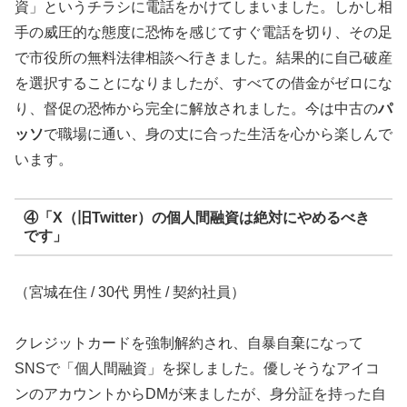
資」というチラシに電話をかけてしまいました。しかし相
手の威圧的な態度に恐怖を感じてすぐ電話を切り、その足
で市役所の無料法律相談へ行きました。結果的に自己破産
を選択することになりましたが、すべての借金がゼロにな
り、督促の恐怖から完全に解放されました。今は中古の
パ
ッソ
で職場に通い、身の丈に合った生活を心から楽しんで
います。
④「X（旧Twitter）の個人間融資は絶対にやめるべき
です」
（宮城在住 / 30代 男性 / 契約社員）
クレジットカードを強制解約され、自暴自棄になって
SNSで「個人間融資」を探しました。優しそうなアイコ
ンのアカウントからDMが来ましたが、身分証を持った自