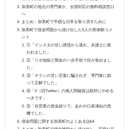
加美町の地元の専門家か、全国対応の無料相談窓口
へ
まとめ：加美町で平穏な日常を取り戻すために
加美町で借金問題から抜け出した5人の実体験コメ
ント
①「インスタの甘い誘惑から逃れ、弁護士に救
われました」
②「リボ地獄と闇金の一歩手前で目が覚めまし
た」
③「チラシの甘い言葉に騙されず、専門家に頼
って正解でした」
④「X（旧Twitter）の個人間融資は絶対にやめる
べきです」
⑤「自営業の資金繰りで、あわや口座凍結の危
機でした」
借金問題に関する加美町のよくあるQ&A