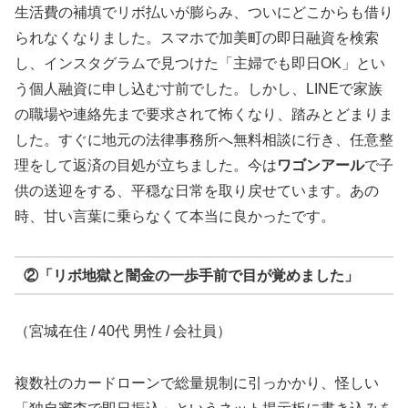
生活費の補填でリボ払いが膨らみ、ついにどこからも借り
られなくなりました。スマホで加美町の即日融資を検索
し、インスタグラムで見つけた「主婦でも即日OK」とい
う個人融資に申し込む寸前でした。しかし、LINEで家族
の職場や連絡先まで要求されて怖くなり、踏みとどまりま
した。すぐに地元の法律事務所へ無料相談に行き、任意整
理をして返済の目処が立ちました。今は
ワゴンアール
で子
供の送迎をする、平穏な日常を取り戻せています。あの
時、甘い言葉に乗らなくて本当に良かったです。
②「リボ地獄と闇金の一歩手前で目が覚めました」
（宮城在住 / 40代 男性 / 会社員）
複数社のカードローンで総量規制に引っかかり、怪しい