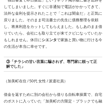
「独自審査で即日振込」というネット掲示板に書き込みを
してしまいました。すぐに非通知で電話がかかってきて、
法外な金利を提示されたことで「これは闇金だ」と正気に
戻りました。そのまま司法書士の先生に債務整理を依頼
し、将来利息をカットしてもらえました。もしあのまま借
りていたら、会社にも取り立てが来てクビになっていたか
もしれません。休日に
シエンタ
で家族と買い物に行ける今
の生活が本当に幸せです。
③「チラシの甘い言葉に騙されず、専門家に頼って正
解でした」
（加美町在住 / 50代 女性 / 派遣社員）
借金を返すために別の会社から借りる自転車操業で、自宅
のポストに入っていた「加美町の方限定・ブラックでも融