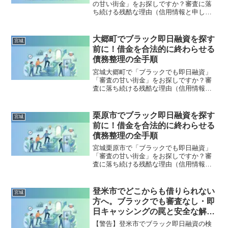
の甘い街金」をお探しですか？審査に落
ち続ける残酷な理由（信用情報と申し込
みブラック）から、絶対に手を出しては
いけないソフト闇金の実態まで徹底解
説。多重債務の地獄から抜け出し、合法
大郷町でブラック即日融資を探す
宮城
的に借金を減額・免除する「債務整理」
前に！借金を合法的に終わらせる
の正しい知識と、今すぐ督促を止める無
債務整理の全手順
料相談窓口をご案内します。
宮城大郷町で「ブラックでも即日融資」
「審査の甘い街金」をお探しですか？審
査に落ち続ける残酷な理由（信用情報と
申し込みブラック）から、絶対に手を出
してはいけないソフト闇金の実態まで徹
底解説。多重債務の地獄から抜け出し、
栗原市でブラック即日融資を探す
宮城
合法的に借金を減額・免除する「債務整
前に！借金を合法的に終わらせる
理」の正しい知識と、今すぐ督促を止め
債務整理の全手順
る無料相談窓口をご案内します。
宮城栗原市で「ブラックでも即日融資」
「審査の甘い街金」をお探しですか？審
査に落ち続ける残酷な理由（信用情報と
申し込みブラック）から、絶対に手を出
してはいけないソフト闇金の実態まで徹
底解説。多重債務の地獄から抜け出し、
登米市でどこからも借りられない
宮城
合法的に借金を減額・免除する「債務整
方へ。ブラックでも審査なし・即
理」の正しい知識と、今すぐ督促を止め
日キャッシングの罠と安全な解決
る無料相談窓口をご案内します。
策
【警告】登米市でブラック即日融資の検