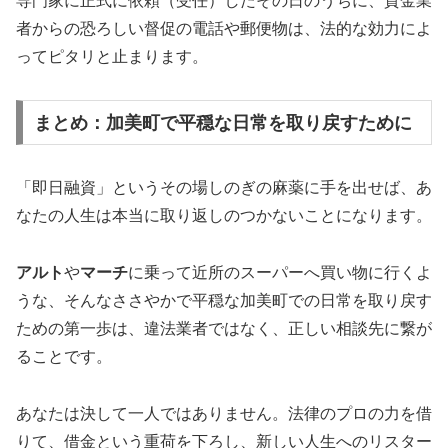
専門家に正式に依頼（受任）したその日のうちに、貸金業
者からの恐ろしい督促の電話や郵便物は、法的な効力によ
ってピタリと止まります。
まとめ：加美町で平穏な日常を取り戻すために
「即日融資」というその場しのぎの麻薬に手を出せば、あ
なたの人生は本当に取り返しのつかないことになります。
アルト
や
マーチ
に乗って近所のスーパーへ買い物に行くよ
うな、そんなささやかで平穏な加美町での日常を取り戻す
ための第一歩は、違法業者ではなく、正しい相談先に繋が
ることです。
あなたは決して一人ではありません。法律のプロの力を借
りて、借金という重荷を下ろし、新しい人生へのリスター