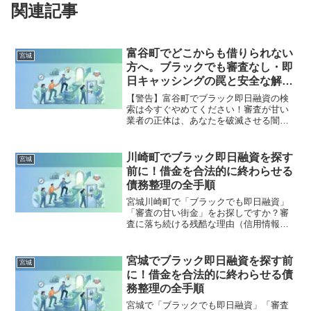
関連記事
富谷町でどこからも借りられない
宮城
方へ。ブラックでも審査なし・即
日キャッシングの罠と安全な解決
策
【警告】富谷町でブラック即日融資の検
索は今すぐやめてください！審査が甘い
業者の正体は、あなたを破滅させる闇金
です。どこからも借りられない状態は、
法的な手続きでリセット可能です。富谷
町で違法業者を避け、借金地獄から抜け
川崎町でブラック即日融資を探す
宮城
出した方々の実体験と確実な解決策を完
前に！借金を合法的に終わらせる
全公開。
債務整理の全手順
宮城川崎町で「ブラックでも即日融資」
「審査の甘い街金」をお探しですか？審
査に落ち続ける残酷な理由（信用情報と
申し込みブラック）から、絶対に手を出
してはいけないソフト闇金の実態まで徹
底解説。多重債務の地獄から抜け出し、
宮城でブラック即日融資を探す前
宮城
合法的に借金を減額・免除する「債務整
に！借金を合法的に終わらせる債
理」の正しい知識と、今すぐ督促を止め
務整理の全手順
る無料相談窓口をご案内します。
宮城で「ブラックでも即日融資」「審査