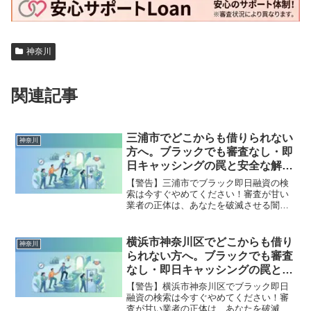
神奈川
関連記事
三浦市でどこからも借りられない
神奈川
方へ。ブラックでも審査なし・即
日キャッシングの罠と安全な解決
策
【警告】三浦市でブラック即日融資の検
索は今すぐやめてください！審査が甘い
業者の正体は、あなたを破滅させる闇金
です。どこからも借りられない状態は、
法的な手続きでリセット可能です。三浦
市で違法業者を避け、借金地獄から抜け
横浜市神奈川区でどこからも借り
神奈川
出した方々の実体験と確実な解決策を完
られない方へ。ブラックでも審査
全公開。
なし・即日キャッシングの罠と安
全な解決策
【警告】横浜市神奈川区でブラック即日
融資の検索は今すぐやめてください！審
査が甘い業者の正体は、あなたを破滅さ