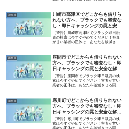
せる闇金です。どこからも借りられない
状態は、法的な手続きでリセット可能で
す。横浜市神奈川区で違法業者を避け、
川崎市高津区でどこからも借りら
神奈川
借金地獄から抜け出した方々の実体験と
れない方へ。ブラックでも審査な
確実な解決策を完全公開。
し・即日キャッシングの罠と安全
な解決策
【警告】川崎市高津区でブラック即日融
資の検索は今すぐやめてください！審査
が甘い業者の正体は、あなたを破滅させ
る闇金です。どこからも借りられない状
態は、法的な手続きでリセット可能で
す。川崎市高津区で違法業者を避け、借
座間市でどこからも借りられない
神奈川
金地獄から抜け出した方々の実体験と確
方へ。ブラックでも審査なし・即
実な解決策を完全公開。
日キャッシングの罠と安全な解決
策
【警告】座間市でブラック即日融資の検
索は今すぐやめてください！審査が甘い
業者の正体は、あなたを破滅させる闇金
です。どこからも借りられない状態は、
法的な手続きでリセット可能です。座間
市で違法業者を避け、借金地獄から抜け
寒川町でどこからも借りられない
神奈川
出した方々の実体験と確実な解決策を完
方へ。ブラックでも審査なし・即
全公開。
日キャッシングの罠と安全な解決
策
【警告】寒川町でブラック即日融資の検
索は今すぐやめてください！審査が甘い
業者の正体は、あなたを破滅させる闇金