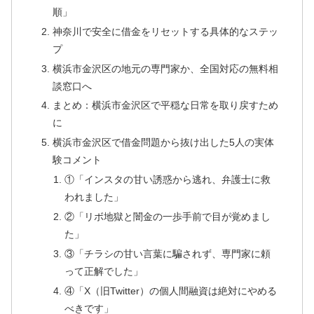
順」
神奈川で安全に借金をリセットする具体的なステッ
プ
横浜市金沢区の地元の専門家か、全国対応の無料相
談窓口へ
まとめ：横浜市金沢区で平穏な日常を取り戻すため
に
横浜市金沢区で借金問題から抜け出した5人の実体
験コメント
①「インスタの甘い誘惑から逃れ、弁護士に救
われました」
②「リボ地獄と闇金の一歩手前で目が覚めまし
た」
③「チラシの甘い言葉に騙されず、専門家に頼
って正解でした」
④「X（旧Twitter）の個人間融資は絶対にやめる
べきです」