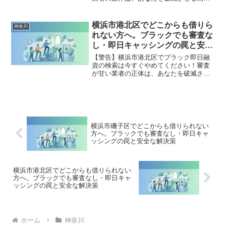
です。どこからも借りられない状態は、
法的な手続きでリセット可能です。寒川
町で違法業者を避け、借金地獄から抜け
横浜市港北区でどこからも借りら
神奈川
出した方々の実体験と確実な解決策を完
れない方へ。ブラックでも審査な
全公開。
し・即日キャッシングの罠と安全
な解決策
【警告】横浜市港北区でブラック即日融
資の検索は今すぐやめてください！審査
が甘い業者の正体は、あなたを破滅させ
る闇金です。どこからも借りられない状
態は、法的な手続きでリセット可能で
す。横浜市港北区で違法業者を避け、借
金地獄から抜け出した方々の実体験と確
実な解決策を完全公開。
横浜市磯子区でどこからも借りられない
方へ。ブラックでも審査なし・即日キャ
ッシングの罠と安全な解決策
横浜市港北区でどこからも借りられない
方へ。ブラックでも審査なし・即日キャ
ッシングの罠と安全な解決策
ホーム
神奈川