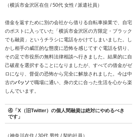
（横浜市金沢区在住 / 50代 女性 / 派遣社員）
借金を返すために別の会社から借りる自転車操業で、自宅
のポストに入っていた「横浜市金沢区の方限定・ブラック
でも融資」というチラシに電話をかけてしまいました。し
かし相手の威圧的な態度に恐怖を感じてすぐ電話を切り、
その足で市役所の無料法律相談へ行きました。結果的に自
己破産を選択することになりましたが、すべての借金がゼ
ロになり、督促の恐怖から完全に解放されました。今は中
古の
パッソ
で職場に通い、身の丈に合った生活を心から楽
しんでいます。
④「X（旧Twitter）の個人間融資は絶対にやめるべき
です」
（神奈川在住 / 30代 男性 / 契約社員）