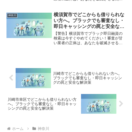
です。どこからも借りられない状態は、
法的な手続きでリセット可能です。大井
町で違法業者を避け、借金地獄から抜け
横須賀市でどこからも借りられな
神奈川
出した方々の実体験と確実な解決策を完
い方へ。ブラックでも審査なし・
全公開。
即日キャッシングの罠と安全な解
決策
【警告】横須賀市でブラック即日融資の
検索は今すぐやめてください！審査が甘
い業者の正体は、あなたを破滅させる闇
金です。どこからも借りられない状態
は、法的な手続きでリセット可能です。
横須賀市で違法業者を避け、借金地獄か
ら抜け出した方々の実体験と確実な解決
策を完全公開。
川崎市でどこからも借りられない方へ。
ブラックでも審査なし・即日キャッシン
グの罠と安全な解決策
川崎市幸区でどこからも借りられない方
へ。ブラックでも審査なし・即日キャッ
シングの罠と安全な解決策
ホーム
神奈川