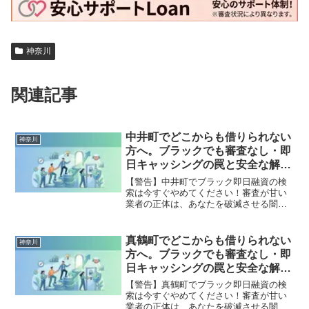
神奈川
関連記事
中井町でどこからも借りられない
神奈川
方へ。ブラックでも審査なし・即
日キャッシングの罠と安全な解決
策
【警告】中井町でブラック即日融資の検
索は今すぐやめてください！審査が甘い
業者の正体は、あなたを破滅させる闇金
です。どこからも借りられない状態は、
法的な手続きでリセット可能です。中井
町で違法業者を避け、借金地獄から抜け
真鶴町でどこからも借りられない
神奈川
出した方々の実体験と確実な解決策を完
方へ。ブラックでも審査なし・即
全公開。
日キャッシングの罠と安全な解決
策
【警告】真鶴町でブラック即日融資の検
索は今すぐやめてください！審査が甘い
業者の正体は、あなたを破滅させる闇金