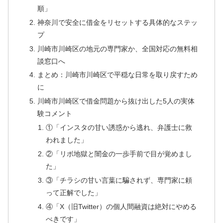
順」
神奈川で安全に借金をリセットする具体的なステッ
プ
川崎市川崎区の地元の専門家か、全国対応の無料相
談窓口へ
まとめ：川崎市川崎区で平穏な日常を取り戻すため
に
川崎市川崎区で借金問題から抜け出した5人の実体
験コメント
①「インスタの甘い誘惑から逃れ、弁護士に救
われました」
②「リボ地獄と闇金の一歩手前で目が覚めまし
た」
③「チラシの甘い言葉に騙されず、専門家に頼
って正解でした」
④「X（旧Twitter）の個人間融資は絶対にやめる
べきです」