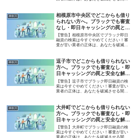
です。どこからも借りられない状態は、
法的な手続きでリセット可能です。真鶴
町で違法業者を避け、借金地獄から抜け
相模原市中央区でどこからも借り
神奈川
出した方々の実体験と確実な解決策を完
られない方へ。ブラックでも審査
全公開。
なし・即日キャッシングの罠と安
全な解決策
【警告】相模原市中央区でブラック即日
融資の検索は今すぐやめてください！審
査が甘い業者の正体は、あなたを破滅さ
せる闇金です。どこからも借りられない
状態は、法的な手続きでリセット可能で
す。相模原市中央区で違法業者を避け、
逗子市でどこからも借りられない
神奈川
借金地獄から抜け出した方々の実体験と
方へ。ブラックでも審査なし・即
確実な解決策を完全公開。
日キャッシングの罠と安全な解決
策
【警告】逗子市でブラック即日融資の検
索は今すぐやめてください！審査が甘い
業者の正体は、あなたを破滅させる闇金
です。どこからも借りられない状態は、
法的な手続きでリセット可能です。逗子
市で違法業者を避け、借金地獄から抜け
大井町でどこからも借りられない
神奈川
出した方々の実体験と確実な解決策を完
方へ。ブラックでも審査なし・即
全公開。
日キャッシングの罠と安全な解決
策
【警告】大井町でブラック即日融資の検
索は今すぐやめてください！審査が甘い
業者の正体は、あなたを破滅させる闇金