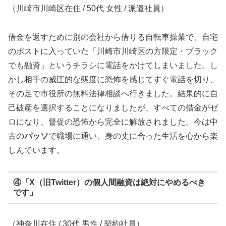
（川崎市川崎区在住 / 50代 女性 / 派遣社員）
借金を返すために別の会社から借りる自転車操業で、自宅
のポストに入っていた「川崎市川崎区の方限定・ブラック
でも融資」というチラシに電話をかけてしまいました。し
かし相手の威圧的な態度に恐怖を感じてすぐ電話を切り、
その足で市役所の無料法律相談へ行きました。結果的に自
己破産を選択することになりましたが、すべての借金がゼ
ロになり、督促の恐怖から完全に解放されました。今は中
古の
パッソ
で職場に通い、身の丈に合った生活を心から楽
しんでいます。
④「X（旧Twitter）の個人間融資は絶対にやめるべき
です」
（神奈川在住 / 30代 男性 / 契約社員）