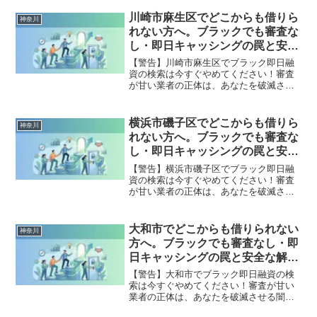
法的な手続きでリセット可能です。鎌倉
市で違法業者を避け、借金地獄から抜け
川崎市麻生区でどこからも借りら
神奈川
出した方々の実体験と確実な解決策を完
れない方へ。ブラックでも審査な
全公開。
し・即日キャッシングの罠と安全
な解決策
【警告】川崎市麻生区でブラック即日融
資の検索は今すぐやめてください！審査
が甘い業者の正体は、あなたを破滅させ
る闇金です。どこからも借りられない状
態は、法的な手続きでリセット可能で
す。川崎市麻生区で違法業者を避け、借
横浜市磯子区でどこからも借りら
神奈川
金地獄から抜け出した方々の実体験と確
れない方へ。ブラックでも審査な
実な解決策を完全公開。
し・即日キャッシングの罠と安全
な解決策
【警告】横浜市磯子区でブラック即日融
資の検索は今すぐやめてください！審査
が甘い業者の正体は、あなたを破滅させ
る闇金です。どこからも借りられない状
態は、法的な手続きでリセット可能で
す。横浜市磯子区で違法業者を避け、借
大和市でどこからも借りられない
神奈川
金地獄から抜け出した方々の実体験と確
方へ。ブラックでも審査なし・即
実な解決策を完全公開。
日キャッシングの罠と安全な解決
策
【警告】大和市でブラック即日融資の検
索は今すぐやめてください！審査が甘い
業者の正体は、あなたを破滅させる闇金
です。どこからも借りられない状態は、