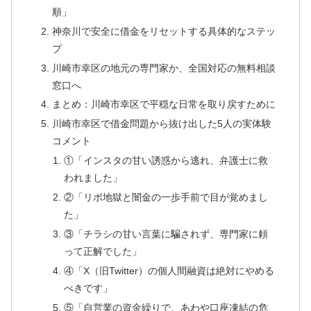
順」
神奈川で安全に借金をリセットする具体的なステッ
プ
川崎市幸区の地元の専門家か、全国対応の無料相談
窓口へ
まとめ：川崎市幸区で平穏な日常を取り戻すために
川崎市幸区で借金問題から抜け出した5人の実体験
コメント
①「インスタの甘い誘惑から逃れ、弁護士に救
われました」
②「リボ地獄と闇金の一歩手前で目が覚めまし
た」
③「チラシの甘い言葉に騙されず、専門家に頼
って正解でした」
④「X（旧Twitter）の個人間融資は絶対にやめる
べきです」
⑤「自営業の資金繰りで、あわや口座凍結の危