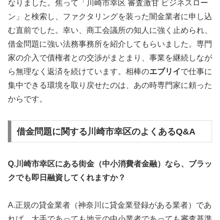
なりました。焦って「川崎市幸区 審査激甘 ビジネスロー
ン」と検索し、ファクタリングを装った闇金業者に申し込
む直前でした。幸い、商工会議所の知人に強く止められ、
借金問題に強い法務事務所を紹介してもらいました。専門
家の介入で債権者との交渉がまとまり、事業を継続しなが
ら無理なく返済を続けています。相棒の
エブリイ
で仕事に
集中できる環境を取り戻せたのは、あの時専門家に頼った
からです。
借金問題に関する川崎市幸区のよくあるQ&A
Q.川崎市幸区にある街金（中小消費者金融）なら、ブラッ
クでも即日融資してくれますか？
A.正規の貸金業者（神奈川に貸金業登録がある業者）であ
れば、大手であっても地元の中小業者であっても審査基準