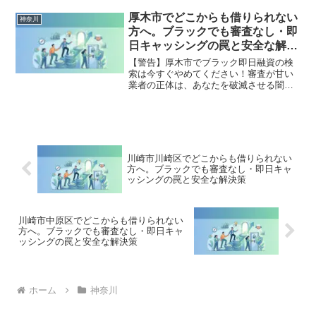
法的な手続きでリセット可能です。大和
市で違法業者を避け、借金地獄から抜け
厚木市でどこからも借りられない
神奈川
出した方々の実体験と確実な解決策を完
方へ。ブラックでも審査なし・即
全公開。
日キャッシングの罠と安全な解決
策
【警告】厚木市でブラック即日融資の検
索は今すぐやめてください！審査が甘い
業者の正体は、あなたを破滅させる闇金
です。どこからも借りられない状態は、
法的な手続きでリセット可能です。厚木
市で違法業者を避け、借金地獄から抜け
出した方々の実体験と確実な解決策を完
全公開。
川崎市川崎区でどこからも借りられない
方へ。ブラックでも審査なし・即日キャ
ッシングの罠と安全な解決策
川崎市中原区でどこからも借りられない
方へ。ブラックでも審査なし・即日キャ
ッシングの罠と安全な解決策
ホーム
神奈川