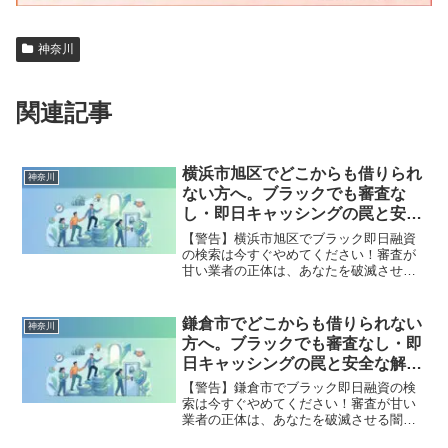
神奈川
関連記事
横浜市旭区でどこからも借りられ
神奈川
ない方へ。ブラックでも審査な
し・即日キャッシングの罠と安全
な解決策
【警告】横浜市旭区でブラック即日融資
の検索は今すぐやめてください！審査が
甘い業者の正体は、あなたを破滅させる
闇金です。どこからも借りられない状態
は、法的な手続きでリセット可能です。
横浜市旭区で違法業者を避け、借金地獄
鎌倉市でどこからも借りられない
神奈川
から抜け出した方々の実体験と確実な解
方へ。ブラックでも審査なし・即
決策を完全公開。
日キャッシングの罠と安全な解決
策
【警告】鎌倉市でブラック即日融資の検
索は今すぐやめてください！審査が甘い
業者の正体は、あなたを破滅させる闇金
です。どこからも借りられない状態は、