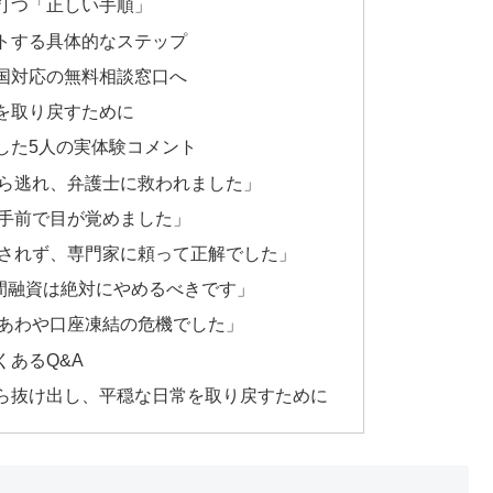
打つ「正しい手順」
トする具体的なステップ
国対応の無料相談窓口へ
を取り戻すために
した5人の実体験コメント
ら逃れ、弁護士に救われました」
手前で目が覚めました」
されず、専門家に頼って正解でした」
個人間融資は絶対にやめるべきです」
あわや口座凍結の危機でした」
あるQ&A
ら抜け出し、平穏な日常を取り戻すために