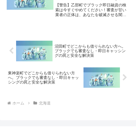
策
す。
【警告】乙部町でブラック即日融資の検
索は今すぐやめてください！審査が甘い
業者の正体は、あなたを破滅させる闇金
です。どこからも借りられない状態は、
法的な手続きでリセット可能です。乙部
町で違法業者を避け、借金地獄から抜け
出した方々の実体験と確実な解決策を完
全公開。
沼田町でどこからも借りられない方へ。
ブラックでも審査なし・即日キャッシン
グの罠と安全な解決策
東神楽町でどこからも借りられない方
へ。ブラックでも審査なし・即日キャッ
シングの罠と安全な解決策
ホーム
北海道