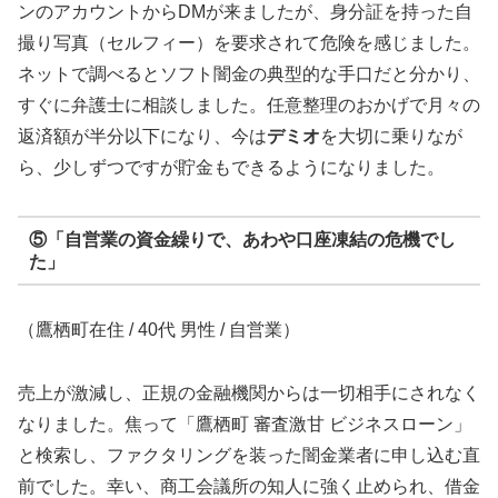
ンのアカウントからDMが来ましたが、身分証を持った自
撮り写真（セルフィー）を要求されて危険を感じました。
ネットで調べるとソフト闇金の典型的な手口だと分かり、
すぐに弁護士に相談しました。任意整理のおかげで月々の
返済額が半分以下になり、今は
デミオ
を大切に乗りなが
ら、少しずつですが貯金もできるようになりました。
⑤「自営業の資金繰りで、あわや口座凍結の危機でし
た」
（鷹栖町在住 / 40代 男性 / 自営業）
売上が激減し、正規の金融機関からは一切相手にされなく
なりました。焦って「鷹栖町 審査激甘 ビジネスローン」
と検索し、ファクタリングを装った闇金業者に申し込む直
前でした。幸い、商工会議所の知人に強く止められ、借金