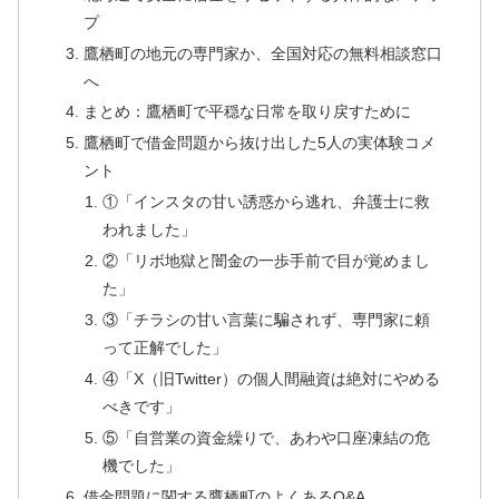
プ
鷹栖町の地元の専門家か、全国対応の無料相談窓口
へ
まとめ：鷹栖町で平穏な日常を取り戻すために
鷹栖町で借金問題から抜け出した5人の実体験コメ
ント
①「インスタの甘い誘惑から逃れ、弁護士に救
われました」
②「リボ地獄と闇金の一歩手前で目が覚めまし
た」
③「チラシの甘い言葉に騙されず、専門家に頼
って正解でした」
④「X（旧Twitter）の個人間融資は絶対にやめる
べきです」
⑤「自営業の資金繰りで、あわや口座凍結の危
機でした」
借金問題に関する鷹栖町のよくあるQ&A