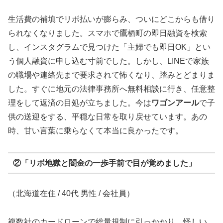
生活費の補填でリボ払いが膨らみ、ついにどこからも借り
られなくなりました。スマホで鷹栖町の即日融資を検索
し、インスタグラムで見つけた「主婦でも即日OK」とい
う個人融資に申し込む寸前でした。しかし、LINEで家族
の職場や連絡先まで要求されて怖くなり、踏みとどまりま
した。すぐに地元の法律事務所へ無料相談に行き、任意整
理をして返済の目処が立ちました。今は
ワゴンアール
で子
供の送迎をする、平穏な日常を取り戻せています。あの
時、甘い言葉に乗らなくて本当に良かったです。
②「リボ地獄と闇金の一歩手前で目が覚めました」
（北海道在住 / 40代 男性 / 会社員）
複数社のカードローンで総量規制に引っかかり、怪しい