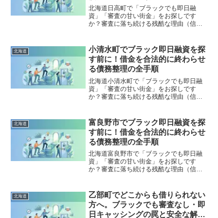
す。
北海道日高町で「ブラックでも即日融
資」「審査の甘い街金」をお探しです
か？審査に落ち続ける残酷な理由（信用
情報と申し込みブラック）から、絶対に
手を出してはいけないソフト闇金の実態
まで徹底解説。多重債務の地獄から抜け
小清水町でブラック即日融資を探
北海道
出し、合法的に借金を減額・免除する
す前に！借金を合法的に終わらせ
「債務整理」の正しい知識と、今すぐ督
る債務整理の全手順
促を止める無料相談窓口をご案内しま
す。
北海道小清水町で「ブラックでも即日融
資」「審査の甘い街金」をお探しです
か？審査に落ち続ける残酷な理由（信用
情報と申し込みブラック）から、絶対に
手を出してはいけないソフト闇金の実態
まで徹底解説。多重債務の地獄から抜け
富良野市でブラック即日融資を探
北海道
出し、合法的に借金を減額・免除する
す前に！借金を合法的に終わらせ
「債務整理」の正しい知識と、今すぐ督
る債務整理の全手順
促を止める無料相談窓口をご案内しま
す。
北海道富良野市で「ブラックでも即日融
資」「審査の甘い街金」をお探しです
か？審査に落ち続ける残酷な理由（信用
情報と申し込みブラック）から、絶対に
手を出してはいけないソフト闇金の実態
まで徹底解説。多重債務の地獄から抜け
乙部町でどこからも借りられない
北海道
出し、合法的に借金を減額・免除する
方へ。ブラックでも審査なし・即
「債務整理」の正しい知識と、今すぐ督
日キャッシングの罠と安全な解決
促を止める無料相談窓口をご案内しま