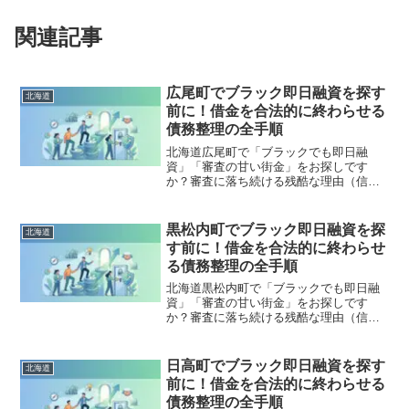
関連記事
広尾町でブラック即日融資を探す
北海道
前に！借金を合法的に終わらせる
債務整理の全手順
北海道広尾町で「ブラックでも即日融
資」「審査の甘い街金」をお探しです
か？審査に落ち続ける残酷な理由（信用
情報と申し込みブラック）から、絶対に
手を出してはいけないソフト闇金の実態
まで徹底解説。多重債務の地獄から抜け
黒松内町でブラック即日融資を探
北海道
出し、合法的に借金を減額・免除する
す前に！借金を合法的に終わらせ
「債務整理」の正しい知識と、今すぐ督
る債務整理の全手順
促を止める無料相談窓口をご案内しま
す。
北海道黒松内町で「ブラックでも即日融
資」「審査の甘い街金」をお探しです
か？審査に落ち続ける残酷な理由（信用
情報と申し込みブラック）から、絶対に
手を出してはいけないソフト闇金の実態
まで徹底解説。多重債務の地獄から抜け
日高町でブラック即日融資を探す
北海道
出し、合法的に借金を減額・免除する
前に！借金を合法的に終わらせる
「債務整理」の正しい知識と、今すぐ督
債務整理の全手順
促を止める無料相談窓口をご案内しま