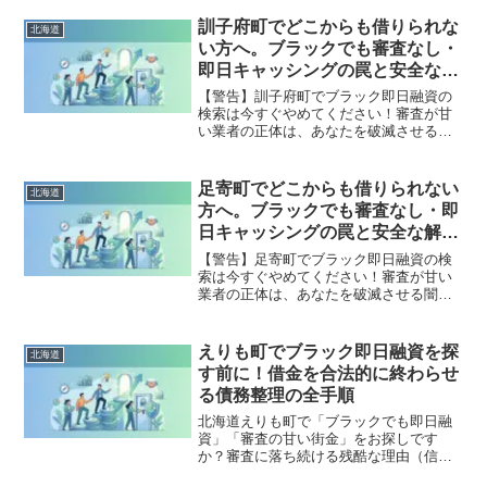
法的な手続きでリセット可能です。愛別
町で違法業者を避け、借金地獄から抜け
訓子府町でどこからも借りられな
北海道
出した方々の実体験と確実な解決策を完
い方へ。ブラックでも審査なし・
全公開。
即日キャッシングの罠と安全な解
決策
【警告】訓子府町でブラック即日融資の
検索は今すぐやめてください！審査が甘
い業者の正体は、あなたを破滅させる闇
金です。どこからも借りられない状態
は、法的な手続きでリセット可能です。
訓子府町で違法業者を避け、借金地獄か
足寄町でどこからも借りられない
北海道
ら抜け出した方々の実体験と確実な解決
方へ。ブラックでも審査なし・即
策を完全公開。
日キャッシングの罠と安全な解決
策
【警告】足寄町でブラック即日融資の検
索は今すぐやめてください！審査が甘い
業者の正体は、あなたを破滅させる闇金
です。どこからも借りられない状態は、
法的な手続きでリセット可能です。足寄
町で違法業者を避け、借金地獄から抜け
えりも町でブラック即日融資を探
北海道
出した方々の実体験と確実な解決策を完
す前に！借金を合法的に終わらせ
全公開。
る債務整理の全手順
北海道えりも町で「ブラックでも即日融
資」「審査の甘い街金」をお探しです
か？審査に落ち続ける残酷な理由（信用
情報と申し込みブラック）から、絶対に