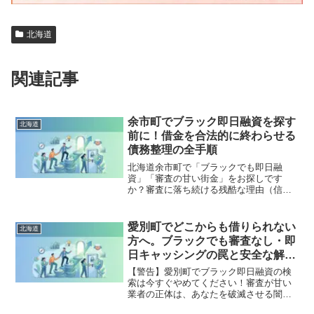
北海道
関連記事
余市町でブラック即日融資を探す
北海道
前に！借金を合法的に終わらせる
債務整理の全手順
北海道余市町で「ブラックでも即日融
資」「審査の甘い街金」をお探しです
か？審査に落ち続ける残酷な理由（信用
情報と申し込みブラック）から、絶対に
手を出してはいけないソフト闇金の実態
まで徹底解説。多重債務の地獄から抜け
愛別町でどこからも借りられない
北海道
出し、合法的に借金を減額・免除する
方へ。ブラックでも審査なし・即
「債務整理」の正しい知識と、今すぐ督
日キャッシングの罠と安全な解決
促を止める無料相談窓口をご案内しま
策
す。
【警告】愛別町でブラック即日融資の検
索は今すぐやめてください！審査が甘い
業者の正体は、あなたを破滅させる闇金
です。どこからも借りられない状態は、