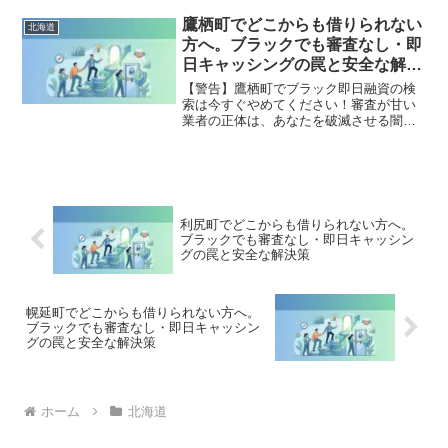
手を出してはいけないソフト闇金の実態
まで徹底解説。多重債務の地獄から抜け
鷹栖町でどこからも借りられない
北海道
出し、合法的に借金を減額・免除する
方へ。ブラックでも審査なし・即
「債務整理」の正しい知識と、今すぐ督
日キャッシングの罠と安全な解決
促を止める無料相談窓口をご案内しま
策
す。
【警告】鷹栖町でブラック即日融資の検
索は今すぐやめてください！審査が甘い
業者の正体は、あなたを破滅させる闇金
です。どこからも借りられない状態は、
法的な手続きでリセット可能です。鷹栖
町で違法業者を避け、借金地獄から抜け
出した方々の実体験と確実な解決策を完
全公開。
利尻町でどこからも借りられない方へ。
ブラックでも審査なし・即日キャッシン
グの罠と安全な解決策
幌延町でどこからも借りられない方へ。
ブラックでも審査なし・即日キャッシン
グの罠と安全な解決策
ホーム
北海道