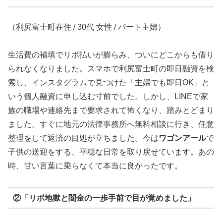
（利尻富士町在住 / 30代 女性 / パート主婦）
生活費の補填でリボ払いが膨らみ、ついにどこからも借り
られなくなりました。スマホで利尻富士町の即日融資を検
索し、インスタグラムで見つけた「主婦でも即日OK」と
いう個人融資に申し込む寸前でした。しかし、LINEで家
族の職場や連絡先まで要求されて怖くなり、踏みとどまり
ました。すぐに地元の法律事務所へ無料相談に行き、任意
整理をして返済の目処が立ちました。今は
ワゴンアール
で
子供の送迎をする、平穏な日常を取り戻せています。あの
時、甘い言葉に乗らなくて本当に良かったです。
②「リボ地獄と闇金の一歩手前で目が覚めました」