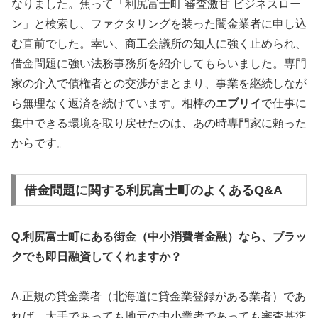
なりました。焦って「利尻富士町 審査激甘 ビジネスロー
ン」と検索し、ファクタリングを装った闇金業者に申し込
む直前でした。幸い、商工会議所の知人に強く止められ、
借金問題に強い法務事務所を紹介してもらいました。専門
家の介入で債権者との交渉がまとまり、事業を継続しなが
ら無理なく返済を続けています。相棒の
エブリイ
で仕事に
集中できる環境を取り戻せたのは、あの時専門家に頼った
からです。
借金問題に関する利尻富士町のよくあるQ&A
Q.利尻富士町にある街金（中小消費者金融）なら、ブラッ
クでも即日融資してくれますか？
A.正規の貸金業者（北海道に貸金業登録がある業者）であ
れば、大手であっても地元の中小業者であっても審査基準