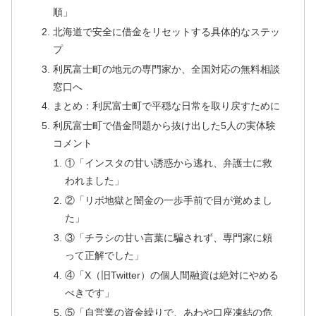
順」
北海道で安全に借金をリセットする具体的なステッ
プ
利尻富士町の地元の専門家か、全国対応の無料相談
窓口へ
まとめ：利尻富士町で平穏な日常を取り戻すために
利尻富士町で借金問題から抜け出した5人の実体験
コメント
①「インスタの甘い誘惑から逃れ、弁護士に救
われました」
②「リボ地獄と闇金の一歩手前で目が覚めまし
た」
③「チラシの甘い言葉に騙されず、専門家に頼
って正解でした」
④「X（旧Twitter）の個人間融資は絶対にやめる
べきです」
⑤「自営業の資金繰りで、あわや口座凍結の危