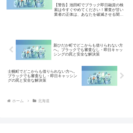
策
す。
【警告】池田町でブラック即日融資の検
索は今すぐやめてください！審査が甘い
業者の正体は、あなたを破滅させる闇金
です。どこからも借りられない状態は、
法的な手続きでリセット可能です。池田
町で違法業者を避け、借金地獄から抜け
出した方々の実体験と確実な解決策を完
全公開。
新ひだか町でどこからも借りられない方
へ。ブラックでも審査なし・即日キャッ
シングの罠と安全な解決策
士幌町でどこからも借りられない方へ。
ブラックでも審査なし・即日キャッシン
グの罠と安全な解決策
ホーム
北海道