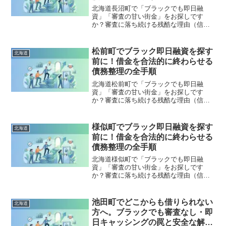
す。
北海道長沼町で「ブラックでも即日融
資」「審査の甘い街金」をお探しです
か？審査に落ち続ける残酷な理由（信用
情報と申し込みブラック）から、絶対に
手を出してはいけないソフト闇金の実態
まで徹底解説。多重債務の地獄から抜け
松前町でブラック即日融資を探す
北海道
出し、合法的に借金を減額・免除する
前に！借金を合法的に終わらせる
「債務整理」の正しい知識と、今すぐ督
債務整理の全手順
促を止める無料相談窓口をご案内しま
す。
北海道松前町で「ブラックでも即日融
資」「審査の甘い街金」をお探しです
か？審査に落ち続ける残酷な理由（信用
情報と申し込みブラック）から、絶対に
手を出してはいけないソフト闇金の実態
まで徹底解説。多重債務の地獄から抜け
様似町でブラック即日融資を探す
北海道
出し、合法的に借金を減額・免除する
前に！借金を合法的に終わらせる
「債務整理」の正しい知識と、今すぐ督
債務整理の全手順
促を止める無料相談窓口をご案内しま
す。
北海道様似町で「ブラックでも即日融
資」「審査の甘い街金」をお探しです
か？審査に落ち続ける残酷な理由（信用
情報と申し込みブラック）から、絶対に
手を出してはいけないソフト闇金の実態
まで徹底解説。多重債務の地獄から抜け
池田町でどこからも借りられない
北海道
出し、合法的に借金を減額・免除する
方へ。ブラックでも審査なし・即
「債務整理」の正しい知識と、今すぐ督
日キャッシングの罠と安全な解決
促を止める無料相談窓口をご案内しま