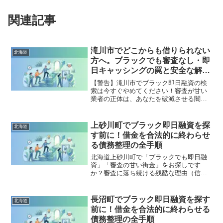
関連記事
滝川市でどこからも借りられない
北海道
方へ。ブラックでも審査なし・即
日キャッシングの罠と安全な解決
策
【警告】滝川市でブラック即日融資の検
索は今すぐやめてください！審査が甘い
業者の正体は、あなたを破滅させる闇金
です。どこからも借りられない状態は、
法的な手続きでリセット可能です。滝川
市で違法業者を避け、借金地獄から抜け
上砂川町でブラック即日融資を探
北海道
出した方々の実体験と確実な解決策を完
す前に！借金を合法的に終わらせ
全公開。
る債務整理の全手順
北海道上砂川町で「ブラックでも即日融
資」「審査の甘い街金」をお探しです
か？審査に落ち続ける残酷な理由（信用
情報と申し込みブラック）から、絶対に
手を出してはいけないソフト闇金の実態
まで徹底解説。多重債務の地獄から抜け
長沼町でブラック即日融資を探す
北海道
出し、合法的に借金を減額・免除する
前に！借金を合法的に終わらせる
「債務整理」の正しい知識と、今すぐ督
債務整理の全手順
促を止める無料相談窓口をご案内しま