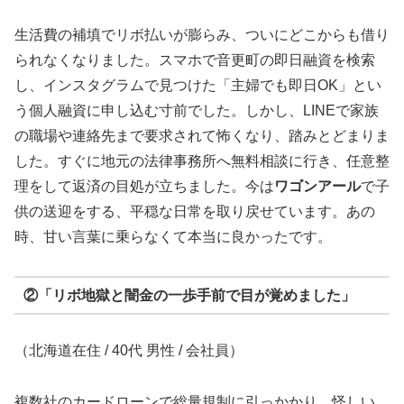
生活費の補填でリボ払いが膨らみ、ついにどこからも借り
られなくなりました。スマホで音更町の即日融資を検索
し、インスタグラムで見つけた「主婦でも即日OK」とい
う個人融資に申し込む寸前でした。しかし、LINEで家族
の職場や連絡先まで要求されて怖くなり、踏みとどまりま
した。すぐに地元の法律事務所へ無料相談に行き、任意整
理をして返済の目処が立ちました。今は
ワゴンアール
で子
供の送迎をする、平穏な日常を取り戻せています。あの
時、甘い言葉に乗らなくて本当に良かったです。
②「リボ地獄と闇金の一歩手前で目が覚めました」
（北海道在住 / 40代 男性 / 会社員）
複数社のカードローンで総量規制に引っかかり、怪しい