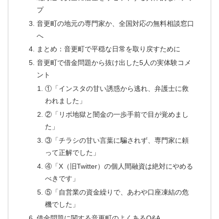
プ
音更町の地元の専門家か、全国対応の無料相談窓口
へ
まとめ：音更町で平穏な日常を取り戻すために
音更町で借金問題から抜け出した5人の実体験コメ
ント
①「インスタの甘い誘惑から逃れ、弁護士に救
われました」
②「リボ地獄と闇金の一歩手前で目が覚めまし
た」
③「チラシの甘い言葉に騙されず、専門家に頼
って正解でした」
④「X（旧Twitter）の個人間融資は絶対にやめる
べきです」
⑤「自営業の資金繰りで、あわや口座凍結の危
機でした」
借金問題に関する音更町のよくあるQ&A