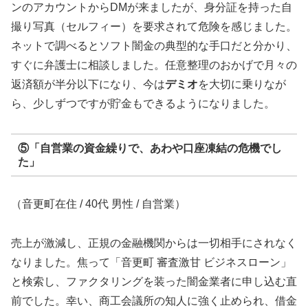
ンのアカウントからDMが来ましたが、身分証を持った自
撮り写真（セルフィー）を要求されて危険を感じました。
ネットで調べるとソフト闇金の典型的な手口だと分かり、
すぐに弁護士に相談しました。任意整理のおかげで月々の
返済額が半分以下になり、今は
デミオ
を大切に乗りなが
ら、少しずつですが貯金もできるようになりました。
⑤「自営業の資金繰りで、あわや口座凍結の危機でし
た」
（音更町在住 / 40代 男性 / 自営業）
売上が激減し、正規の金融機関からは一切相手にされなく
なりました。焦って「音更町 審査激甘 ビジネスローン」
と検索し、ファクタリングを装った闇金業者に申し込む直
前でした。幸い、商工会議所の知人に強く止められ、借金