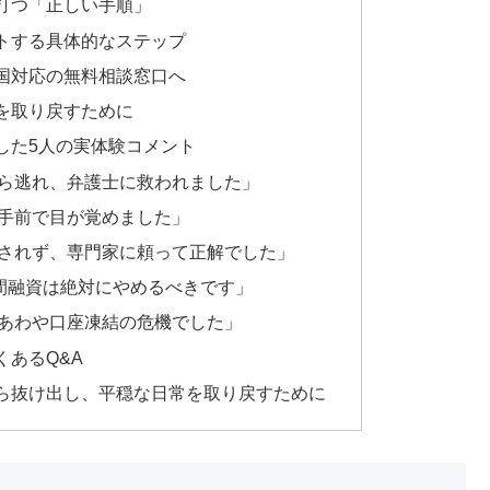
打つ「正しい手順」
トする具体的なステップ
国対応の無料相談窓口へ
を取り戻すために
した5人の実体験コメント
ら逃れ、弁護士に救われました」
手前で目が覚めました」
されず、専門家に頼って正解でした」
個人間融資は絶対にやめるべきです」
あわや口座凍結の危機でした」
あるQ&A
ら抜け出し、平穏な日常を取り戻すために