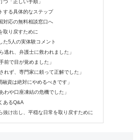
打つ「正しい手順」
トする具体的なステップ
国対応の無料相談窓口へ
を取り戻すために
した5人の実体験コメント
ら逃れ、弁護士に救われました」
手前で目が覚めました」
されず、専門家に頼って正解でした」
個人間融資は絶対にやめるべきです」
あわや口座凍結の危機でした」
あるQ&A
ら抜け出し、平穏な日常を取り戻すために