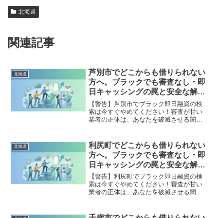
北海道
関連記事
芦別市でどこからも借りられない
北海道
方へ。ブラックでも審査なし・即
日キャッシングの罠と安全な解決
策
【警告】芦別市でブラック即日融資の検
索は今すぐやめてください！審査が甘い
業者の正体は、あなたを破滅させる闇金
です。どこからも借りられない状態は、
法的な手続きでリセット可能です。芦別
市で違法業者を避け、借金地獄から抜け
利尻町でどこからも借りられない
北海道
出した方々の実体験と確実な解決策を完
方へ。ブラックでも審査なし・即
全公開。
日キャッシングの罠と安全な解決
策
【警告】利尻町でブラック即日融資の検
索は今すぐやめてください！審査が甘い
業者の正体は、あなたを破滅させる闇金
です。どこからも借りられない状態は、
法的な手続きでリセット可能です。利尻
町で違法業者を避け、借金地獄から抜け
千歳市でどこからも借りられない