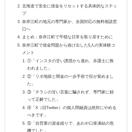
北海道で安全に借金をリセットする具体的なステッ
プ
奈井江町の地元の専門家か、全国対応の無料相談窓
口へ
まとめ：奈井江町で平穏な日常を取り戻すために
奈井江町で借金問題から抜け出した5人の実体験コ
メント
①「インスタの甘い誘惑から逃れ、弁護士に救
われました」
②「リボ地獄と闇金の一歩手前で目が覚めまし
た」
③「チラシの甘い言葉に騙されず、専門家に頼
って正解でした」
④「X（旧Twitter）の個人間融資は絶対にやめる
べきです」
⑤「自営業の資金繰りで、あわや口座凍結の危
機でした」