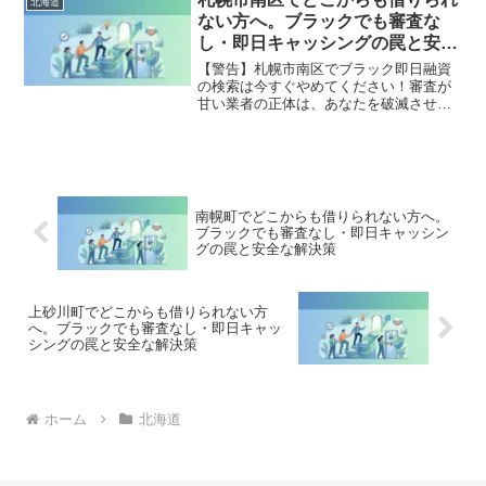
北海道
出した方々の実体験と確実な解決策を完
ない方へ。ブラックでも審査な
全公開。
し・即日キャッシングの罠と安全
な解決策
【警告】札幌市南区でブラック即日融資
の検索は今すぐやめてください！審査が
甘い業者の正体は、あなたを破滅させる
闇金です。どこからも借りられない状態
は、法的な手続きでリセット可能です。
札幌市南区で違法業者を避け、借金地獄
から抜け出した方々の実体験と確実な解
決策を完全公開。
南幌町でどこからも借りられない方へ。
ブラックでも審査なし・即日キャッシン
グの罠と安全な解決策
上砂川町でどこからも借りられない方
へ。ブラックでも審査なし・即日キャッ
シングの罠と安全な解決策
ホーム
北海道