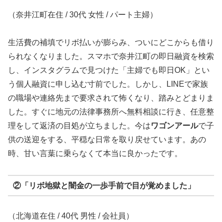
（奈井江町在住 / 30代 女性 / パート主婦）
生活費の補填でリボ払いが膨らみ、ついにどこからも借り
られなくなりました。スマホで奈井江町の即日融資を検索
し、インスタグラムで見つけた「主婦でも即日OK」とい
う個人融資に申し込む寸前でした。しかし、LINEで家族
の職場や連絡先まで要求されて怖くなり、踏みとどまりま
した。すぐに地元の法律事務所へ無料相談に行き、任意整
理をして返済の目処が立ちました。今は
ワゴンアール
で子
供の送迎をする、平穏な日常を取り戻せています。あの
時、甘い言葉に乗らなくて本当に良かったです。
②「リボ地獄と闇金の一歩手前で目が覚めました」
（北海道在住 / 40代 男性 / 会社員）