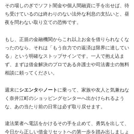
その場しのぎでソフト闇金や個人間融資に手を出せば、待
ち受けているのは終わりのない法外な利息の支払いと、昼
夜を問わない取り立ての恐怖です。
もし、正規の金融機関からこれ以上お金を借りられなくな
ったのなら、それは「もう自力での返済は限界に達してい
る」という明確なストップサインです。一人で抱え込ま
ず、まずは借金解決のプロである弁護士や司法書士の無料
相談に頼ってください。
週末に
シエンタ
や
ノート
に乗って、家族や友人と気兼ねな
く奈井江町のショッピングセンターへ出かけられるよう
な、あの当たり前の日常は必ず取り戻せます。
違法業者へ電話をかけるその手を止めて、勇気を出して、
今日から正しい借金リセットへの第一歩を踏み出しましょ