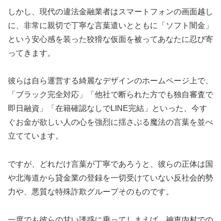
しかし、現代の違法金融業者はスマートフォンの画面越し
に、非常に親切で丁寧な言葉遣いとともに「ソフト闇金」
という安心感を装った狡猾な仮面を被ってあなたに忍び寄
ってきます。
彼らは自ら運営する綺麗なデザインのホームページ上で、
「ブラック完全対応」「他社で断られた方でも独自審査で
即日融資」「在籍確認なしでLINE完結」といった、今す
ぐお金が欲しい人の心を強烈に揺さぶる魔法の言葉を並べ
立てています。
ですが、どれだけ言葉が丁寧であろうと、彼らの正体は国
や北海道から貸金業の登録を一切受けていない反社会的勢
力や、悪質な特殊詐欺グループそのものです。
一度でも彼らの甘い誘惑に乗ってしまえば、神恵内村での