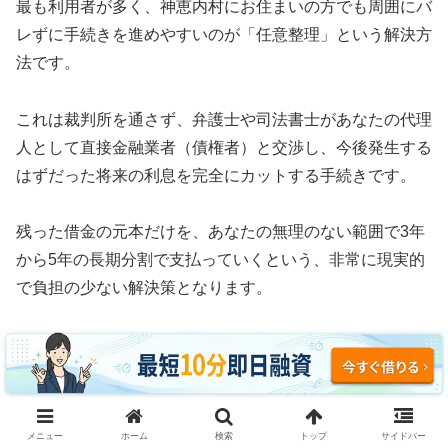
最も利用者が多く、神恵内村にお住まいの方でも周囲にバ
レずに手続きを進めやすいのが「任意整理」という解決方
法です。
これは裁判所を通さず、弁護士や司法書士があなたの代理
人として直接金融業者（債権者）と交渉し、今後発生する
はずだった将来の利息を完全にカットする手続きです。
残った借金の元本だけを、あなたの無理のない範囲で3年
から5年の長期分割で支払っていくという、非常に現実的
で負担の少ない解決策となります。
任意整理の最大のメリットは、整理する借金と整理しない
借金を自由に選べるという柔軟性にあります。
例えば、車のローンや住宅ローン、あるいは保証人に迷惑
メニュー
ホーム
検索
トップ
サイドバー