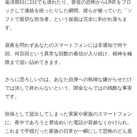
返済期日に1日でも遅れたり、督促の恐怖からLINEをブロ
ックして連絡を絶ったりした瞬間、彼らが被っていた「ソ
フトで親切な担当者」という仮面は完全に剥がれ落ちま
す。
昼夜を問わずあなたのスマートフォンには非通知で何十
回、何百回という異常な回数の着信が入り続け、精神を極
限まで追い詰めてきます。
さらに恐ろしいのは、あなた自身への執拗な嫌がらせだけ
では決して終わらないという、闇金ならではの残酷な事実
です。
担保として提出してしまった実家や家族のスマートフォン
に、夜中であろうと脅迫めいた電話が容赦なくかけられ、
これまで平穏だった家族の日常が一瞬にして恐怖のどん底