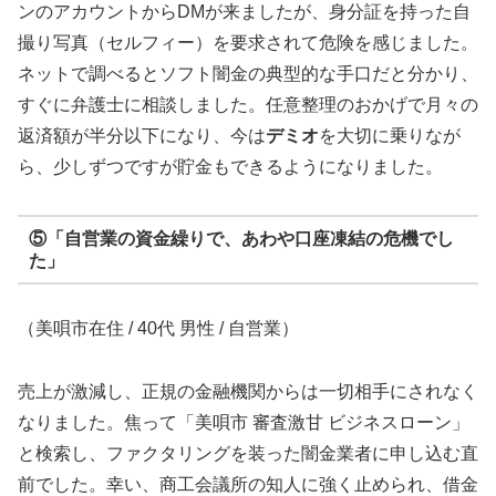
ンのアカウントからDMが来ましたが、身分証を持った自
撮り写真（セルフィー）を要求されて危険を感じました。
ネットで調べるとソフト闇金の典型的な手口だと分かり、
すぐに弁護士に相談しました。任意整理のおかげで月々の
返済額が半分以下になり、今は
デミオ
を大切に乗りなが
ら、少しずつですが貯金もできるようになりました。
⑤「自営業の資金繰りで、あわや口座凍結の危機でし
た」
（美唄市在住 / 40代 男性 / 自営業）
売上が激減し、正規の金融機関からは一切相手にされなく
なりました。焦って「美唄市 審査激甘 ビジネスローン」
と検索し、ファクタリングを装った闇金業者に申し込む直
前でした。幸い、商工会議所の知人に強く止められ、借金