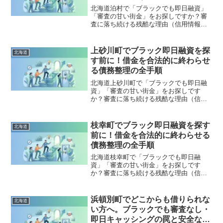
北海道泊村で「ブラックでも即日融資」
「審査の甘い街金」をお探しですか？審
査に落ち続ける残酷な理由（信用情報と
申し込みブラック）から、絶対に手を出
してはいけないソフト闇金の実態まで徹
底解説。多重債務の地獄から抜け出し、
上砂川町でブラック即日融資を探
北海道
合法的に借金を減額・免除する「債務整
す前に！借金を合法的に終わらせ
理」の正しい知識と、今すぐ督促を止め
る債務整理の全手順
る無料相談窓口をご案内します。
北海道上砂川町で「ブラックでも即日融
資」「審査の甘い街金」をお探しです
か？審査に落ち続ける残酷な理由（信用
情報と申し込みブラック）から、絶対に
手を出してはいけないソフト闇金の実態
まで徹底解説。多重債務の地獄から抜け
枝幸町でブラック即日融資を探す
北海道
出し、合法的に借金を減額・免除する
前に！借金を合法的に終わらせる
「債務整理」の正しい知識と、今すぐ督
債務整理の全手順
促を止める無料相談窓口をご案内しま
す。
北海道枝幸町で「ブラックでも即日融
資」「審査の甘い街金」をお探しです
か？審査に落ち続ける残酷な理由（信用
情報と申し込みブラック）から、絶対に
手を出してはいけないソフト闇金の実態
まで徹底解説。多重債務の地獄から抜け
浜頓別町でどこからも借りられな
北海道
出し、合法的に借金を減額・免除する
い方へ。ブラックでも審査なし・
「債務整理」の正しい知識と、今すぐ督
即日キャッシングの罠と安全な解
促を止める無料相談窓口をご案内しま