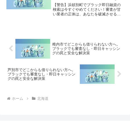
決策
す。
【警告】浜頓別町でブラック即日融資の
検索は今すぐやめてください！審査が甘
い業者の正体は、あなたを破滅させる闇
金です。どこからも借りられない状態
は、法的な手続きでリセット可能です。
浜頓別町で違法業者を避け、借金地獄か
ら抜け出した方々の実体験と確実な解決
策を完全公開。
稚内市でどこからも借りられない方へ。
ブラックでも審査なし・即日キャッシン
グの罠と安全な解決策
芦別市でどこからも借りられない方へ。
ブラックでも審査なし・即日キャッシン
グの罠と安全な解決策
ホーム
北海道