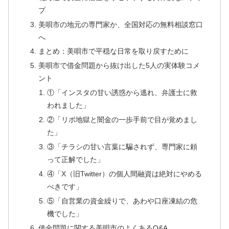
プ
美唄市の地元の専門家か、全国対応の無料相談窓口
へ
まとめ：美唄市で平穏な日常を取り戻すために
美唄市で借金問題から抜け出した5人の実体験コメ
ント
①「インスタの甘い誘惑から逃れ、弁護士に救
われました」
②「リボ地獄と闇金の一歩手前で目が覚めまし
た」
③「チラシの甘い言葉に騙されず、専門家に頼
って正解でした」
④「X（旧Twitter）の個人間融資は絶対にやめる
べきです」
⑤「自営業の資金繰りで、あわや口座凍結の危
機でした」
借金問題に関する美唄市のよくあるQ&A