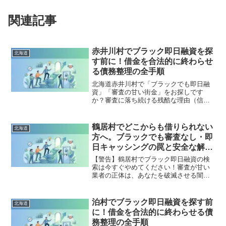
関連記事
赤井川村でブラック即日融資を探
北海道
す前に！借金を合法的に終わらせ
る債務整理の全手順
北海道赤井川村で「ブラックでも即日融
資」「審査の甘い街金」をお探しです
か？審査に落ち続ける残酷な理由（信用
情報と申し込みブラック）から、絶対に
手を出してはいけないソフト闇金の実態
まで徹底解説。多重債務の地獄から抜け
鶴居村でどこからも借りられない
北海道
出し、合法的に借金を減額・免除する
方へ。ブラックでも審査なし・即
「債務整理」の正しい知識と、今すぐ督
日キャッシングの罠と安全な解決
促を止める無料相談窓口をご案内しま
策
す。
【警告】鶴居村でブラック即日融資の検
索は今すぐやめてください！審査が甘い
業者の正体は、あなたを破滅させる闇金
です。どこからも借りられない状態は、
法的な手続きでリセット可能です。鶴居
村で違法業者を避け、借金地獄から抜け
泊村でブラック即日融資を探す前
北海道
出した方々の実体験と確実な解決策を完
に！借金を合法的に終わらせる債
全公開。
務整理の全手順