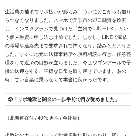
生活費の補填でリボ払いが膨らみ、ついにどこからも借り
られなくなりました。スマホで美唄市の即日融資を検索
し、インスタグラムで見つけた「主婦でも即日OK」とい
う個人融資に申し込む寸前でした。しかし、LINEで家族
の職場や連絡先まで要求されて怖くなり、踏みとどまりま
した。すぐに地元の法律事務所へ無料相談に行き、任意整
理をして返済の目処が立ちました。今は
ワゴンアール
で子
供の送迎をする、平穏な日常を取り戻せています。あの
時、甘い言葉に乗らなくて本当に良かったです。
②「リボ地獄と闇金の一歩手前で目が覚めました」
（北海道在住 / 40代 男性 / 会社員）
複数社のカードローンで総量規制に引っかかり、怪しい