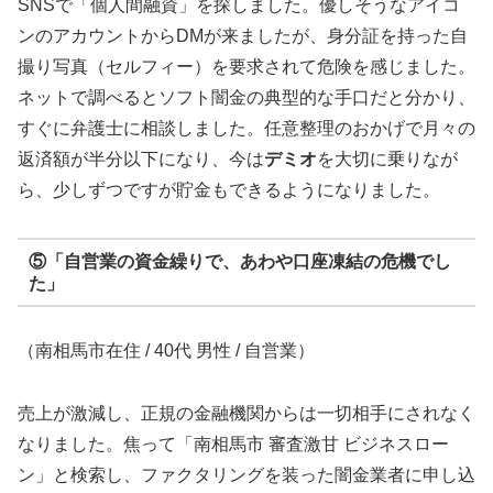
SNSで「個人間融資」を探しました。優しそうなアイコ
ンのアカウントからDMが来ましたが、身分証を持った自
撮り写真（セルフィー）を要求されて危険を感じました。
ネットで調べるとソフト闇金の典型的な手口だと分かり、
すぐに弁護士に相談しました。任意整理のおかげで月々の
返済額が半分以下になり、今は
デミオ
を大切に乗りなが
ら、少しずつですが貯金もできるようになりました。
⑤「自営業の資金繰りで、あわや口座凍結の危機でし
た」
（南相馬市在住 / 40代 男性 / 自営業）
売上が激減し、正規の金融機関からは一切相手にされなく
なりました。焦って「南相馬市 審査激甘 ビジネスロー
ン」と検索し、ファクタリングを装った闇金業者に申し込