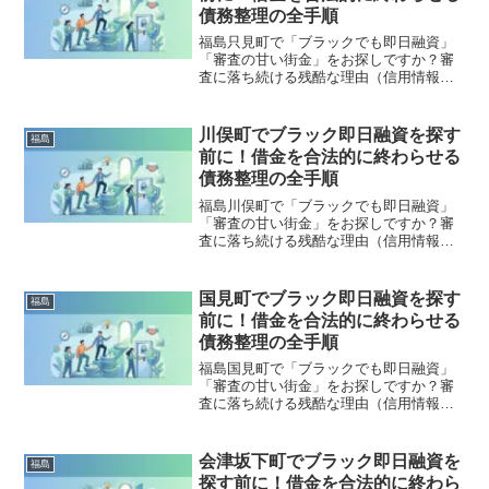
全公開。
債務整理の全手順
福島只見町で「ブラックでも即日融資」
「審査の甘い街金」をお探しですか？審
査に落ち続ける残酷な理由（信用情報と
申し込みブラック）から、絶対に手を出
してはいけないソフト闇金の実態まで徹
底解説。多重債務の地獄から抜け出し、
川俣町でブラック即日融資を探す
福島
合法的に借金を減額・免除する「債務整
前に！借金を合法的に終わらせる
理」の正しい知識と、今すぐ督促を止め
債務整理の全手順
る無料相談窓口をご案内します。
福島川俣町で「ブラックでも即日融資」
「審査の甘い街金」をお探しですか？審
査に落ち続ける残酷な理由（信用情報と
申し込みブラック）から、絶対に手を出
してはいけないソフト闇金の実態まで徹
底解説。多重債務の地獄から抜け出し、
国見町でブラック即日融資を探す
福島
合法的に借金を減額・免除する「債務整
前に！借金を合法的に終わらせる
理」の正しい知識と、今すぐ督促を止め
債務整理の全手順
る無料相談窓口をご案内します。
福島国見町で「ブラックでも即日融資」
「審査の甘い街金」をお探しですか？審
査に落ち続ける残酷な理由（信用情報と
申し込みブラック）から、絶対に手を出
してはいけないソフト闇金の実態まで徹
底解説。多重債務の地獄から抜け出し、
会津坂下町でブラック即日融資を
福島
合法的に借金を減額・免除する「債務整
探す前に！借金を合法的に終わら