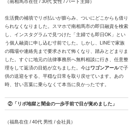
（南相馬市在住 / 30代 女性 / パート主婦）
生活費の補填でリボ払いが膨らみ、ついにどこからも借り
られなくなりました。スマホで南相馬市の即日融資を検索
し、インスタグラムで見つけた「主婦でも即日OK」とい
う個人融資に申し込む寸前でした。しかし、LINEで家族
の職場や連絡先まで要求されて怖くなり、踏みとどまりま
した。すぐに地元の法律事務所へ無料相談に行き、任意整
理をして返済の目処が立ちました。今は
ワゴンアール
で子
供の送迎をする、平穏な日常を取り戻せています。あの
時、甘い言葉に乗らなくて本当に良かったです。
②「リボ地獄と闇金の一歩手前で目が覚めました」
（福島在住 / 40代 男性 / 会社員）