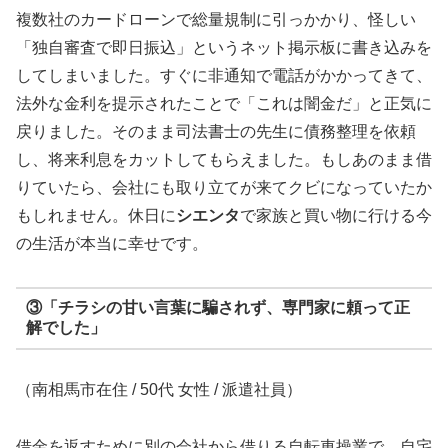
複数社のカードローンで総量規制に引っかかり、怪しい
「独自審査で即日振込」というネット掲示板に書き込みを
してしまいました。すぐに非通知で電話がかかってきて、
法外な金利を提示されたことで「これは闇金だ」と正気に
戻りました。そのまま司法書士の先生に債務整理を依頼
し、将来利息をカットしてもらえました。もしあのまま借
りていたら、会社にも取り立てが来てクビになっていたか
もしれません。休日に
シエンタ
で家族と買い物に行ける今
の生活が本当に幸せです。
③「チラシの甘い言葉に騙されず、専門家に頼って正
解でした」
（南相馬市在住 / 50代 女性 / 派遣社員）
借金を返すために別の会社から借りる自転車操業で、自宅