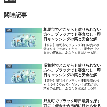
関連記事
相馬市でどこからも借りられない
福島
方へ。ブラックでも審査なし・即
日キャッシングの罠と安全な解決
策
【警告】相馬市でブラック即日融資の検
索は今すぐやめてください！審査が甘い
業者の正体は、あなたを破滅させる闇金
です。どこからも借りられない状態は、
法的な手続きでリセット可能です。相馬
市で違法業者を避け、借金地獄から抜け
昭和村でどこからも借りられない
福島
出した方々の実体験と確実な解決策を完
方へ。ブラックでも審査なし・即
全公開。
日キャッシングの罠と安全な解決
策
【警告】昭和村でブラック即日融資の検
索は今すぐやめてください！審査が甘い
業者の正体は、あなたを破滅させる闇金
です。どこからも借りられない状態は、
法的な手続きでリセット可能です。昭和
村で違法業者を避け、借金地獄から抜け
只見町でブラック即日融資を探す
福島
出した方々の実体験と確実な解決策を完
前に！借金を合法的に終わらせる