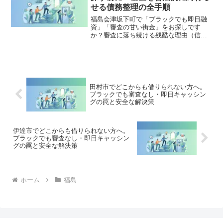
理」の正しい知識と、今すぐ督促を止め
せる債務整理の全手順
る無料相談窓口をご案内します。
福島会津坂下町で「ブラックでも即日融
資」「審査の甘い街金」をお探しです
か？審査に落ち続ける残酷な理由（信用
情報と申し込みブラック）から、絶対に
手を出してはいけないソフト闇金の実態
まで徹底解説。多重債務の地獄から抜け
出し、合法的に借金を減額・免除する
「債務整理」の正しい知識と、今すぐ督
促を止める無料相談窓口をご案内しま
田村市でどこからも借りられない方へ。
す。
ブラックでも審査なし・即日キャッシン
グの罠と安全な解決策
伊達市でどこからも借りられない方へ。
ブラックでも審査なし・即日キャッシン
グの罠と安全な解決策
ホーム
福島