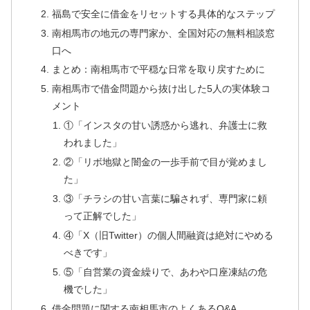
福島で安全に借金をリセットする具体的なステップ
南相馬市の地元の専門家か、全国対応の無料相談窓
口へ
まとめ：南相馬市で平穏な日常を取り戻すために
南相馬市で借金問題から抜け出した5人の実体験コ
メント
①「インスタの甘い誘惑から逃れ、弁護士に救
われました」
②「リボ地獄と闇金の一歩手前で目が覚めまし
た」
③「チラシの甘い言葉に騙されず、専門家に頼
って正解でした」
④「X（旧Twitter）の個人間融資は絶対にやめる
べきです」
⑤「自営業の資金繰りで、あわや口座凍結の危
機でした」
借金問題に関する南相馬市のよくあるQ&A