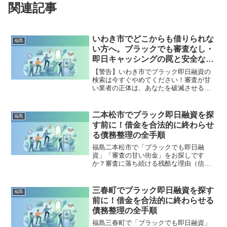
関連記事
いわき市でどこからも借りられな
福島
い方へ。ブラックでも審査なし・
即日キャッシングの罠と安全な解
決策
【警告】いわき市でブラック即日融資の
検索は今すぐやめてください！審査が甘
い業者の正体は、あなたを破滅させる闇
金です。どこからも借りられない状態
は、法的な手続きでリセット可能です。
いわき市で違法業者を避け、借金地獄か
二本松市でブラック即日融資を探
福島
ら抜け出した方々の実体験と確実な解決
す前に！借金を合法的に終わらせ
策を完全公開。
る債務整理の全手順
福島二本松市で「ブラックでも即日融
資」「審査の甘い街金」をお探しです
か？審査に落ち続ける残酷な理由（信用
情報と申し込みブラック）から、絶対に
手を出してはいけないソフト闇金の実態
まで徹底解説。多重債務の地獄から抜け
三春町でブラック即日融資を探す
福島
出し、合法的に借金を減額・免除する
前に！借金を合法的に終わらせる
「債務整理」の正しい知識と、今すぐ督
債務整理の全手順
促を止める無料相談窓口をご案内しま
す。
福島三春町で「ブラックでも即日融資」