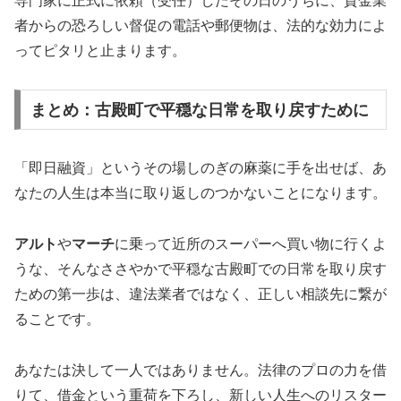
専門家に正式に依頼（受任）したその日のうちに、貸金業
者からの恐ろしい督促の電話や郵便物は、法的な効力によ
ってピタリと止まります。
まとめ：古殿町で平穏な日常を取り戻すために
「即日融資」というその場しのぎの麻薬に手を出せば、あ
なたの人生は本当に取り返しのつかないことになります。
アルト
や
マーチ
に乗って近所のスーパーへ買い物に行くよ
うな、そんなささやかで平穏な古殿町での日常を取り戻す
ための第一歩は、違法業者ではなく、正しい相談先に繋が
ることです。
あなたは決して一人ではありません。法律のプロの力を借
りて、借金という重荷を下ろし、新しい人生へのリスター