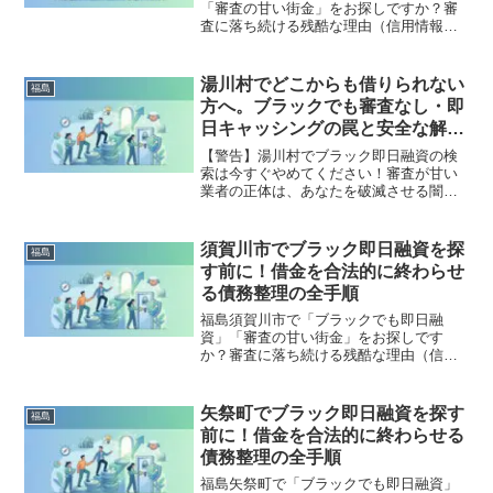
「審査の甘い街金」をお探しですか？審
査に落ち続ける残酷な理由（信用情報と
申し込みブラック）から、絶対に手を出
してはいけないソフト闇金の実態まで徹
底解説。多重債務の地獄から抜け出し、
湯川村でどこからも借りられない
福島
合法的に借金を減額・免除する「債務整
方へ。ブラックでも審査なし・即
理」の正しい知識と、今すぐ督促を止め
日キャッシングの罠と安全な解決
る無料相談窓口をご案内します。
策
【警告】湯川村でブラック即日融資の検
索は今すぐやめてください！審査が甘い
業者の正体は、あなたを破滅させる闇金
です。どこからも借りられない状態は、
法的な手続きでリセット可能です。湯川
村で違法業者を避け、借金地獄から抜け
須賀川市でブラック即日融資を探
福島
出した方々の実体験と確実な解決策を完
す前に！借金を合法的に終わらせ
全公開。
る債務整理の全手順
福島須賀川市で「ブラックでも即日融
資」「審査の甘い街金」をお探しです
か？審査に落ち続ける残酷な理由（信用
情報と申し込みブラック）から、絶対に
手を出してはいけないソフト闇金の実態
まで徹底解説。多重債務の地獄から抜け
矢祭町でブラック即日融資を探す
福島
出し、合法的に借金を減額・免除する
前に！借金を合法的に終わらせる
「債務整理」の正しい知識と、今すぐ督
債務整理の全手順
促を止める無料相談窓口をご案内しま
す。
福島矢祭町で「ブラックでも即日融資」