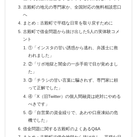
古殿町の地元の専門家か、全国対応の無料相談窓口
へ
まとめ：古殿町で平穏な日常を取り戻すために
古殿町で借金問題から抜け出した5人の実体験コメ
ント
①「インスタの甘い誘惑から逃れ、弁護士に救
われました」
②「リボ地獄と闇金の一歩手前で目が覚めまし
た」
③「チラシの甘い言葉に騙されず、専門家に頼
って正解でした」
④「X（旧Twitter）の個人間融資は絶対にやめる
べきです」
⑤「自営業の資金繰りで、あわや口座凍結の危
機でした」
借金問題に関する古殿町のよくあるQ&A