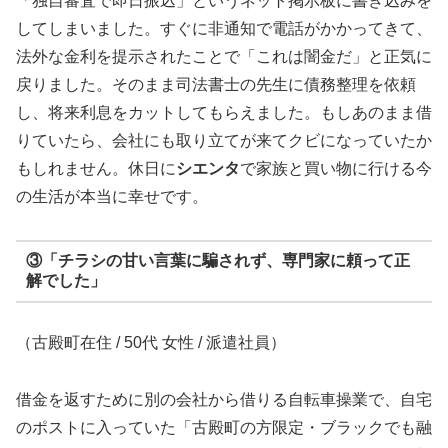
「独自審査で即日振込」というネット掲示板に書き込みを
してしまいました。すぐに非通知で電話がかかってきて、
法外な金利を提示されたことで「これは闇金だ」と正気に
戻りました。そのまま司法書士の先生に債務整理を依頼
し、将来利息をカットしてもらえました。もしあのまま借
りていたら、会社にも取り立てが来てクビになっていたか
もしれません。休日に
シエンタ
で家族と買い物に行ける今
の生活が本当に幸せです。
③「チラシの甘い言葉に騙されず、専門家に頼って正
解でした」
（古殿町在住 / 50代 女性 / 派遣社員）
借金を返すために別の会社から借りる自転車操業で、自宅
のポストに入っていた「古殿町の方限定・ブラックでも融