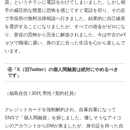
資」というチラシに電話をかけてしまいました。しかし相
手の威圧的な態度に恐怖を感じてすぐ電話を切り、その足
で市役所の無料法律相談へ行きました。結果的に自己破産
を選択することになりましたが、すべての借金がゼロにな
り、督促の恐怖から完全に解放されました。今は中古の
パ
ッソ
で職場に通い、身の丈に合った生活を心から楽しんで
います。
④「X（旧Twitter）の個人間融資は絶対にやめるべき
です」
（福島在住 / 30代 男性 / 契約社員）
クレジットカードを強制解約され、自暴自棄になって
SNSで「個人間融資」を探しました。優しそうなアイコ
ンのアカウントからDMが来ましたが、身分証を持った自