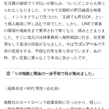
生活費の補填でリボ払いが膨らみ、ついにどこからも借り
られなくなりました。スマホで古殿町の即日融資を検索
し、インスタグラムで見つけた「主婦でも即日OK」とい
う個人融資に申し込む寸前でした。しかし、LINEで家族
の職場や連絡先まで要求されて怖くなり、踏みとどまりま
した。すぐに地元の法律事務所へ無料相談に行き、任意整
理をして返済の目処が立ちました。今は
ワゴンアール
で子
供の送迎をする、平穏な日常を取り戻せています。あの
時、甘い言葉に乗らなくて本当に良かったです。
②「リボ地獄と闇金の一歩手前で目が覚めました」
（福島在住 / 40代 男性 / 会社員）
複数社のカードローンで総量規制に引っかかり、怪しい