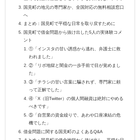
国見町の地元の専門家か、全国対応の無料相談窓口
へ
まとめ：国見町で平穏な日常を取り戻すために
国見町で借金問題から抜け出した5人の実体験コメ
ント
①「インスタの甘い誘惑から逃れ、弁護士に救
われました」
②「リボ地獄と闇金の一歩手前で目が覚めまし
た」
③「チラシの甘い言葉に騙されず、専門家に頼
って正解でした」
④「X（旧Twitter）の個人間融資は絶対にやめる
べきです」
⑤「自営業の資金繰りで、あわや口座凍結の危
機でした」
借金問題に関する国見町のよくあるQ&A