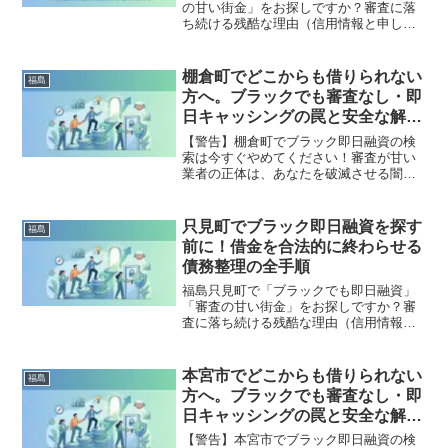
の甘い街金」をお探しですか？審査に落
ち続ける残酷な理由（信用情報と申し込
みブラック）から、絶対に手を出しては
いけないソフト闇金の実態まで徹底解
説。多重債務の地獄から抜け出し、合法
棚倉町でどこからも借りられない
福島
的に借金を減額・免除する「債務整理」
方へ。ブラックでも審査なし・即
の正しい知識と、今すぐ督促を止める無
日キャッシングの罠と安全な解決
料相談窓口をご案内します。
策
【警告】棚倉町でブラック即日融資の検
索は今すぐやめてください！審査が甘い
業者の正体は、あなたを破滅させる闇金
です。どこからも借りられない状態は、
法的な手続きでリセット可能です。棚倉
町で違法業者を避け、借金地獄から抜け
只見町でブラック即日融資を探す
福島
出した方々の実体験と確実な解決策を完
前に！借金を合法的に終わらせる
全公開。
債務整理の全手順
福島只見町で「ブラックでも即日融資」
「審査の甘い街金」をお探しですか？審
査に落ち続ける残酷な理由（信用情報と
申し込みブラック）から、絶対に手を出
してはいけないソフト闇金の実態まで徹
底解説。多重債務の地獄から抜け出し、
本宮市でどこからも借りられない
福島
合法的に借金を減額・免除する「債務整
方へ。ブラックでも審査なし・即
理」の正しい知識と、今すぐ督促を止め
日キャッシングの罠と安全な解決
る無料相談窓口をご案内します。
策
【警告】本宮市でブラック即日融資の検