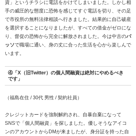
資」というチラシに電話をかけてしまいました。しかし相
手の威圧的な態度に恐怖を感じてすぐ電話を切り、その足
で市役所の無料法律相談へ行きました。結果的に自己破産
を選択することになりましたが、すべての借金がゼロにな
り、督促の恐怖から完全に解放されました。今は中古の
パ
ッソ
で職場に通い、身の丈に合った生活を心から楽しんで
います。
④「X（旧Twitter）の個人間融資は絶対にやめるべき
です」
（福島在住 / 30代 男性 / 契約社員）
クレジットカードを強制解約され、自暴自棄になって
SNSで「個人間融資」を探しました。優しそうなアイコ
ンのアカウントからDMが来ましたが、身分証を持った自