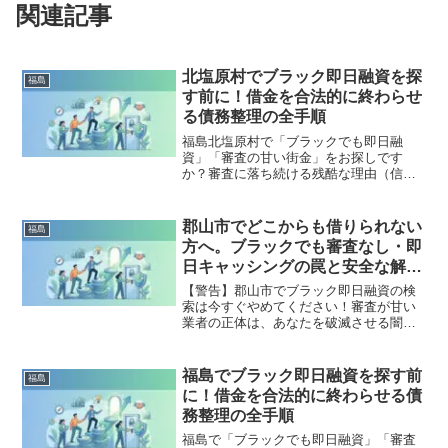
関連記事
北塩原村でブラック即日融資を探
福島
す前に！借金を合法的に終わらせ
る債務整理の全手順
福島北塩原村で「ブラックでも即日融
資」「審査の甘い街金」をお探しです
か？審査に落ち続ける残酷な理由（信用
情報と申し込みブラック）から、絶対に
手を出してはいけないソフト闇金の実態
まで徹底解説。多重債務の地獄から抜け
郡山市でどこからも借りられない
福島
出し、合法的に借金を減額・免除する
方へ。ブラックでも審査なし・即
「債務整理」の正しい知識と、今すぐ督
日キャッシングの罠と安全な解決
促を止める無料相談窓口をご案内しま
策
す。
【警告】郡山市でブラック即日融資の検
索は今すぐやめてください！審査が甘い
業者の正体は、あなたを破滅させる闇金
です。どこからも借りられない状態は、
法的な手続きでリセット可能です。郡山
市で違法業者を避け、借金地獄から抜け
福島でブラック即日融資を探す前
福島
出した方々の実体験と確実な解決策を完
に！借金を合法的に終わらせる債
全公開。
務整理の全手順
福島で「ブラックでも即日融資」「審査