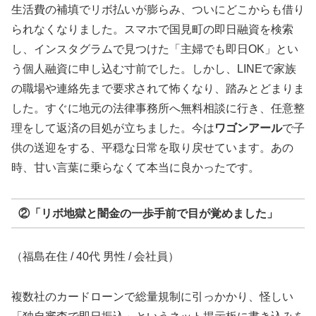
生活費の補填でリボ払いが膨らみ、ついにどこからも借り
られなくなりました。スマホで国見町の即日融資を検索
し、インスタグラムで見つけた「主婦でも即日OK」とい
う個人融資に申し込む寸前でした。しかし、LINEで家族
の職場や連絡先まで要求されて怖くなり、踏みとどまりま
した。すぐに地元の法律事務所へ無料相談に行き、任意整
理をして返済の目処が立ちました。今は
ワゴンアール
で子
供の送迎をする、平穏な日常を取り戻せています。あの
時、甘い言葉に乗らなくて本当に良かったです。
②「リボ地獄と闇金の一歩手前で目が覚めました」
（福島在住 / 40代 男性 / 会社員）
複数社のカードローンで総量規制に引っかかり、怪しい