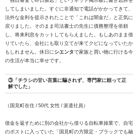
「独自審査で即日振込」というネット掲示板に書き込みを
してしまいました。すぐに非通知で電話がかかってきて、
法外な金利を提示されたことで「これは闇金だ」と正気に
戻りました。そのまま司法書士の先生に債務整理を依頼
し、将来利息をカットしてもらえました。もしあのまま借
りていたら、会社にも取り立てが来てクビになっていたか
もしれません。休日に
シエンタ
で家族と買い物に行ける今
の生活が本当に幸せです。
③「チラシの甘い言葉に騙されず、専門家に頼って正
解でした」
（国見町在住 / 50代 女性 / 派遣社員）
借金を返すために別の会社から借りる自転車操業で、自宅
のポストに入っていた「国見町の方限定・ブラックでも融