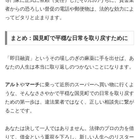
専門家に正式に依頼（受任）したその日のうちに、貸金業
者からの恐ろしい督促の電話や郵便物は、法的な効力によ
ってピタリと止まります。
まとめ：国見町で平穏な日常を取り戻すために
「即日融資」というその場しのぎの麻薬に手を出せば、あ
なたの人生は本当に取り返しのつかないことになります。
アルト
や
マーチ
に乗って近所のスーパーへ買い物に行くよ
うな、そんなささやかで平穏な国見町での日常を取り戻す
ための第一歩は、違法業者ではなく、正しい相談先に繋が
ることです。
あなたは決して一人ではありません。法律のプロの力を借
りて、借金という重荷を下ろし、新しい人生へのリスター