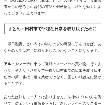
専門家に正式に依頼（受任）したその日のうちに、貸金業
者からの恐ろしい督促の電話や郵便物は、法的な効力によ
ってピタリと止まります。
まとめ：田村市で平穏な日常を取り戻すために
「即日融資」というその場しのぎの麻薬に手を出せば、あ
なたの人生は本当に取り返しのつかないことになります。
アルト
や
マーチ
に乗って近所のスーパーへ買い物に行くよ
うな、そんなささやかで平穏な田村市での日常を取り戻す
ための第一歩は、違法業者ではなく、正しい相談先に繋が
ることです。
あなたは決して一人ではありません。法律のプロの力を借
りて、借金という重荷を下ろし、新しい人生へのリスター