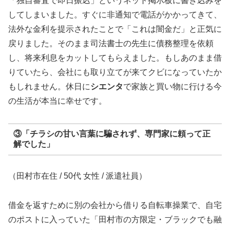
「独自審査で即日振込」というネット掲示板に書き込みを
してしまいました。すぐに非通知で電話がかかってきて、
法外な金利を提示されたことで「これは闇金だ」と正気に
戻りました。そのまま司法書士の先生に債務整理を依頼
し、将来利息をカットしてもらえました。もしあのまま借
りていたら、会社にも取り立てが来てクビになっていたか
もしれません。休日に
シエンタ
で家族と買い物に行ける今
の生活が本当に幸せです。
③「チラシの甘い言葉に騙されず、専門家に頼って正
解でした」
（田村市在住 / 50代 女性 / 派遣社員）
借金を返すために別の会社から借りる自転車操業で、自宅
のポストに入っていた「田村市の方限定・ブラックでも融