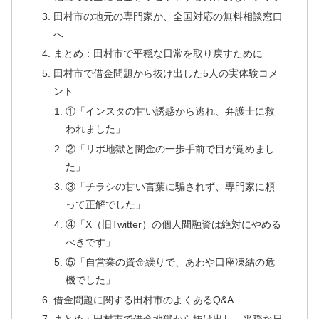
田村市の地元の専門家か、全国対応の無料相談窓口
へ
まとめ：田村市で平穏な日常を取り戻すために
田村市で借金問題から抜け出した5人の実体験コメ
ント
①「インスタの甘い誘惑から逃れ、弁護士に救
われました」
②「リボ地獄と闇金の一歩手前で目が覚めまし
た」
③「チラシの甘い言葉に騙されず、専門家に頼
って正解でした」
④「X（旧Twitter）の個人間融資は絶対にやめる
べきです」
⑤「自営業の資金繰りで、あわや口座凍結の危
機でした」
借金問題に関する田村市のよくあるQ&A