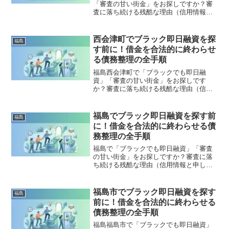
「審査の甘い街金」をお探しですか？審
査に落ち続ける残酷な理由（信用情報と
申し込みブラック）から、絶対に手を出
してはいけないソフト闇金の実態まで徹
底解説。多重債務の地獄から抜け出し、
西会津町でブラック即日融資を探
福島
合法的に借金を減額・免除する「債務整
す前に！借金を合法的に終わらせ
理」の正しい知識と、今すぐ督促を止め
る債務整理の全手順
る無料相談窓口をご案内します。
福島西会津町で「ブラックでも即日融
資」「審査の甘い街金」をお探しです
か？審査に落ち続ける残酷な理由（信用
情報と申し込みブラック）から、絶対に
手を出してはいけないソフト闇金の実態
まで徹底解説。多重債務の地獄から抜け
福島でブラック即日融資を探す前
福島
出し、合法的に借金を減額・免除する
に！借金を合法的に終わらせる債
「債務整理」の正しい知識と、今すぐ督
務整理の全手順
促を止める無料相談窓口をご案内しま
す。
福島で「ブラックでも即日融資」「審査
の甘い街金」をお探しですか？審査に落
ち続ける残酷な理由（信用情報と申し込
みブラック）から、絶対に手を出しては
いけないソフト闇金の実態まで徹底解
説。多重債務の地獄から抜け出し、合法
福島市でブラック即日融資を探す
福島
的に借金を減額・免除する「債務整理」
前に！借金を合法的に終わらせる
の正しい知識と、今すぐ督促を止める無
債務整理の全手順
料相談窓口をご案内します。
福島福島市で「ブラックでも即日融資」