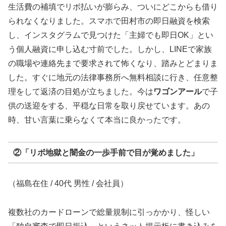
生活費の補填でリボ払いが膨らみ、ついにどこからも借り
られなくなりました。スマホで田村市の即日融資を検索
し、インスタグラムで見つけた「主婦でも即日OK」とい
う個人融資に申し込む寸前でした。しかし、LINEで家族
の職場や連絡先まで要求されて怖くなり、踏みとどまりま
した。すぐに地元の法律事務所へ無料相談に行き、任意整
理をして返済の目処が立ちました。今は
ワゴンアール
で子
供の送迎をする、平穏な日常を取り戻せています。あの
時、甘い言葉に乗らなくて本当に良かったです。
②「リボ地獄と闇金の一歩手前で目が覚めました」
（福島在住 / 40代 男性 / 会社員）
複数社のカードローンで総量規制に引っかかり、怪しい