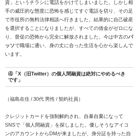
資」というチラシに電話をかけてしまいました。しかし相
手の威圧的な態度に恐怖を感じてすぐ電話を切り、その足
で市役所の無料法律相談へ行きました。結果的に自己破産
を選択することになりましたが、すべての借金がゼロにな
り、督促の恐怖から完全に解放されました。今は中古の
パ
ッソ
で職場に通い、身の丈に合った生活を心から楽しんで
います。
④「X（旧Twitter）の個人間融資は絶対にやめるべき
です」
（福島在住 / 30代 男性 / 契約社員）
クレジットカードを強制解約され、自暴自棄になって
SNSで「個人間融資」を探しました。優しそうなアイコ
ンのアカウントからDMが来ましたが、身分証を持った自