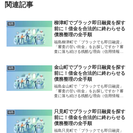
関連記事
柳津町でブラック即日融資を探す
福島
前に！借金を合法的に終わらせる
債務整理の全手順
福島柳津町で「ブラックでも即日融資」
「審査の甘い街金」をお探しですか？審
査に落ち続ける残酷な理由（信用情報と
申し込みブラック）から、絶対に手を出
してはいけないソフト闇金の実態まで徹
底解説。多重債務の地獄から抜け出し、
金山町でブラック即日融資を探す
福島
合法的に借金を減額・免除する「債務整
前に！借金を合法的に終わらせる
理」の正しい知識と、今すぐ督促を止め
債務整理の全手順
る無料相談窓口をご案内します。
福島金山町で「ブラックでも即日融資」
「審査の甘い街金」をお探しですか？審
査に落ち続ける残酷な理由（信用情報と
申し込みブラック）から、絶対に手を出
してはいけないソフト闇金の実態まで徹
底解説。多重債務の地獄から抜け出し、
只見町でブラック即日融資を探す
福島
合法的に借金を減額・免除する「債務整
前に！借金を合法的に終わらせる
理」の正しい知識と、今すぐ督促を止め
債務整理の全手順
る無料相談窓口をご案内します。
福島只見町で「ブラックでも即日融資」