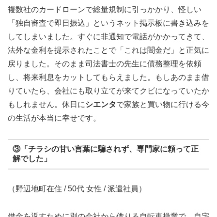
複数社のカードローンで総量規制に引っかかり、怪しい
「独自審査で即日振込」というネット掲示板に書き込みを
してしまいました。すぐに非通知で電話がかかってきて、
法外な金利を提示されたことで「これは闇金だ」と正気に
戻りました。そのまま司法書士の先生に債務整理を依頼
し、将来利息をカットしてもらえました。もしあのまま借
りていたら、会社にも取り立てが来てクビになっていたか
もしれません。休日に
シエンタ
で家族と買い物に行ける今
の生活が本当に幸せです。
③「チラシの甘い言葉に騙されず、専門家に頼って正
解でした」
（野辺地町在住 / 50代 女性 / 派遣社員）
借金を返すために別の会社から借りる自転車操業で、自宅