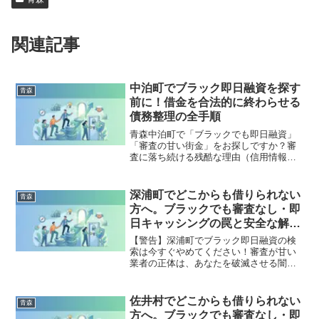
関連記事
中泊町でブラック即日融資を探す
青森
前に！借金を合法的に終わらせる
債務整理の全手順
青森中泊町で「ブラックでも即日融資」
「審査の甘い街金」をお探しですか？審
査に落ち続ける残酷な理由（信用情報と
申し込みブラック）から、絶対に手を出
してはいけないソフト闇金の実態まで徹
底解説。多重債務の地獄から抜け出し、
深浦町でどこからも借りられない
青森
合法的に借金を減額・免除する「債務整
方へ。ブラックでも審査なし・即
理」の正しい知識と、今すぐ督促を止め
日キャッシングの罠と安全な解決
る無料相談窓口をご案内します。
策
【警告】深浦町でブラック即日融資の検
索は今すぐやめてください！審査が甘い
業者の正体は、あなたを破滅させる闇金
です。どこからも借りられない状態は、
法的な手続きでリセット可能です。深浦
町で違法業者を避け、借金地獄から抜け
佐井村でどこからも借りられない
青森
出した方々の実体験と確実な解決策を完
方へ。ブラックでも審査なし・即