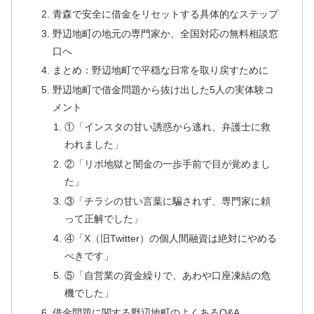
青森で安全に借金をリセットする具体的なステップ
野辺地町の地元の専門家か、全国対応の無料相談窓
口へ
まとめ：野辺地町で平穏な日常を取り戻すために
野辺地町で借金問題から抜け出した5人の実体験コ
メント
①「インスタの甘い誘惑から逃れ、弁護士に救
われました」
②「リボ地獄と闇金の一歩手前で目が覚めまし
た」
③「チラシの甘い言葉に騙されず、専門家に頼
って正解でした」
④「X（旧Twitter）の個人間融資は絶対にやめる
べきです」
⑤「自営業の資金繰りで、あわや口座凍結の危
機でした」
借金問題に関する野辺地町のよくあるQ&A