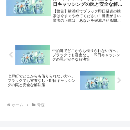
全公開。
日キャッシングの罠と安全な解決
策
【警告】横浜町でブラック即日融資の検
索は今すぐやめてください！審査が甘い
業者の正体は、あなたを破滅させる闇金
です。どこからも借りられない状態は、
法的な手続きでリセット可能です。横浜
町で違法業者を避け、借金地獄から抜け
出した方々の実体験と確実な解決策を完
全公開。
中泊町でどこからも借りられない方へ。
ブラックでも審査なし・即日キャッシン
グの罠と安全な解決策
七戸町でどこからも借りられない方へ。
ブラックでも審査なし・即日キャッシン
グの罠と安全な解決策
ホーム
青森