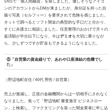
SNSで「個人間融資」を探しました。優しそうなアイコ
ンのアカウントからDMが来ましたが、身分証を持った自
撮り写真（セルフィー）を要求されて危険を感じました。
ネットで調べるとソフト闇金の典型的な手口だと分かり、
すぐに弁護士に相談しました。任意整理のおかげで月々の
返済額が半分以下になり、今は
デミオ
を大切に乗りなが
ら、少しずつですが貯金もできるようになりました。
⑤「自営業の資金繰りで、あわや口座凍結の危機でし
た」
（野辺地町在住 / 40代 男性 / 自営業）
売上が激減し、正規の金融機関からは一切相手にされなく
なりました。焦って「野辺地町 審査激甘 ビジネスロー
ン」と検索し、ファクタリングを装った闇金業者に申し込