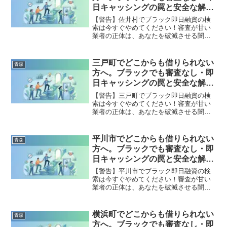
全公開。
日キャッシングの罠と安全な解決
策
【警告】佐井村でブラック即日融資の検
索は今すぐやめてください！審査が甘い
業者の正体は、あなたを破滅させる闇金
です。どこからも借りられない状態は、
法的な手続きでリセット可能です。佐井
村で違法業者を避け、借金地獄から抜け
三戸町でどこからも借りられない
青森
出した方々の実体験と確実な解決策を完
方へ。ブラックでも審査なし・即
全公開。
日キャッシングの罠と安全な解決
策
【警告】三戸町でブラック即日融資の検
索は今すぐやめてください！審査が甘い
業者の正体は、あなたを破滅させる闇金
です。どこからも借りられない状態は、
法的な手続きでリセット可能です。三戸
町で違法業者を避け、借金地獄から抜け
平川市でどこからも借りられない
青森
出した方々の実体験と確実な解決策を完
方へ。ブラックでも審査なし・即
全公開。
日キャッシングの罠と安全な解決
策
【警告】平川市でブラック即日融資の検
索は今すぐやめてください！審査が甘い
業者の正体は、あなたを破滅させる闇金
です。どこからも借りられない状態は、
法的な手続きでリセット可能です。平川
市で違法業者を避け、借金地獄から抜け
横浜町でどこからも借りられない
青森
出した方々の実体験と確実な解決策を完
方へ。ブラックでも審査なし・即