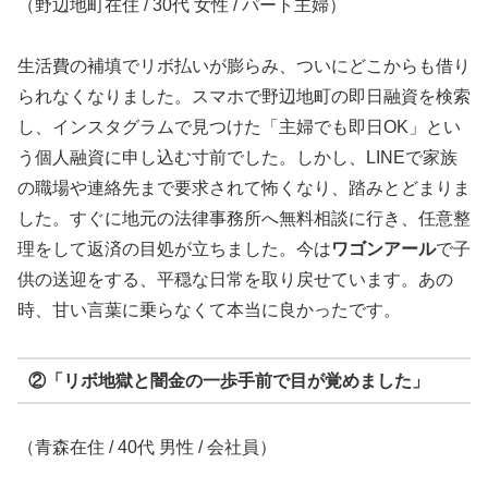
（野辺地町在住 / 30代 女性 / パート主婦）
生活費の補填でリボ払いが膨らみ、ついにどこからも借り
られなくなりました。スマホで野辺地町の即日融資を検索
し、インスタグラムで見つけた「主婦でも即日OK」とい
う個人融資に申し込む寸前でした。しかし、LINEで家族
の職場や連絡先まで要求されて怖くなり、踏みとどまりま
した。すぐに地元の法律事務所へ無料相談に行き、任意整
理をして返済の目処が立ちました。今は
ワゴンアール
で子
供の送迎をする、平穏な日常を取り戻せています。あの
時、甘い言葉に乗らなくて本当に良かったです。
②「リボ地獄と闇金の一歩手前で目が覚めました」
（青森在住 / 40代 男性 / 会社員）