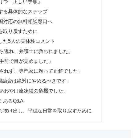
打つ「正しい手順」
する具体的なステップ
国対応の無料相談窓口へ
を取り戻すために
した5人の実体験コメント
ら逃れ、弁護士に救われました」
手前で目が覚めました」
されず、専門家に頼って正解でした」
個人間融資は絶対にやめるべきです」
あわや口座凍結の危機でした」
あるQ&A
ら抜け出し、平穏な日常を取り戻すために