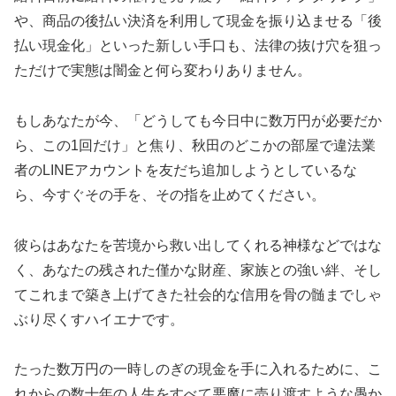
や、商品の後払い決済を利用して現金を振り込ませる「後
払い現金化」といった新しい手口も、法律の抜け穴を狙っ
ただけで実態は闇金と何ら変わりありません。
もしあなたが今、「どうしても今日中に数万円が必要だか
ら、この1回だけ」と焦り、秋田のどこかの部屋で違法業
者のLINEアカウントを友だち追加しようとしているな
ら、今すぐその手を、その指を止めてください。
彼らはあなたを苦境から救い出してくれる神様などではな
く、あなたの残された僅かな財産、家族との強い絆、そし
てこれまで築き上げてきた社会的な信用を骨の髄までしゃ
ぶり尽くすハイエナです。
たった数万円の一時しのぎの現金を手に入れるために、こ
れからの数十年の人生をすべて悪魔に売り渡すような愚か