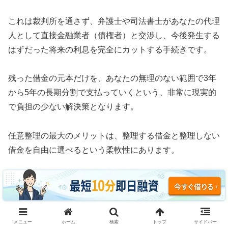
これは裁判所を通さず、弁護士や司法書士があなたの代理
人として直接金融業者（債権者）と交渉し、今後発生する
はずだった将来の利息を完全にカットする手続きです。
残った借金の元本だけを、あなたの無理のない範囲で3年
から5年の長期分割で支払っていくという、非常に現実的
で負担の少ない解決策となります。
任意整理の最大のメリットは、整理する借金と整理しない
借金を自由に選べるという柔軟性にあります。
例えば、車のローンや住宅ローン、あるいは保証人に迷惑
がかかる奨学金などはそのまま支払い続け、消費者金融や
クレジットカードのリボ払いだけを対象にして利息をゼロ
にすることが可能です。
メニュー
ホーム
検索
トップ
サイドバー