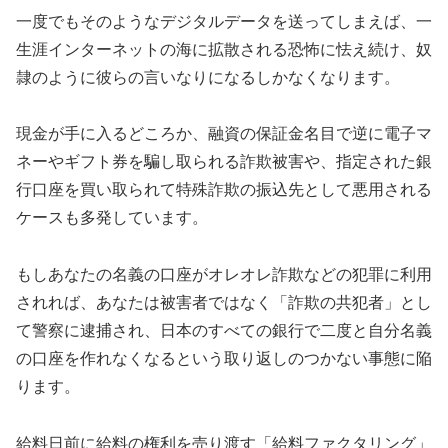
一度でもそのようなデジタルデータを送ってしまえば、一
生涯インターネットの海に拡散される恐怖に怯え続け、奴
隷のように彼らの言いなりになるしかなくなります。
現金が手に入るどころか、融資の保証金名目で逆に電子マ
ネーやギフト券を騙し取られる詐欺被害や、指定された銀
行口座を買い取られて特殊詐欺の振込先として悪用される
ケースも多発しています。
もしあなたの名義の口座がオレオレ詐欺などの犯罪に利用
されれば、あなたは被害者ではなく「詐欺の共犯者」とし
て警察に逮捕され、日本のすべての銀行で二度と自分名義
の口座を作れなくなるという取り返しのつかない事態に陥
ります。
給料日前に給料の権利を売り渡す「給料ファクタリング」