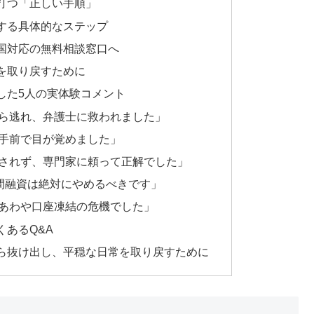
打つ「正しい手順」
する具体的なステップ
国対応の無料相談窓口へ
を取り戻すために
した5人の実体験コメント
ら逃れ、弁護士に救われました」
手前で目が覚めました」
されず、専門家に頼って正解でした」
個人間融資は絶対にやめるべきです」
あわや口座凍結の危機でした」
あるQ&A
ら抜け出し、平穏な日常を取り戻すために