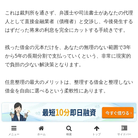
これは裁判所を通さず、弁護士や司法書士があなたの代理
人として直接金融業者（債権者）と交渉し、今後発生する
はずだった将来の利息を完全にカットする手続きです。
残った借金の元本だけを、あなたの無理のない範囲で3年
から5年の長期分割で支払っていくという、非常に現実的
で負担の少ない解決策となります。
任意整理の最大のメリットは、整理する借金と整理しない
借金を自由に選べるという柔軟性にあります。
例えば、車のローンや住宅ローン、あるいは保証人に迷惑
がかかる奨学金などはそのまま支払い続け、消費者金融や
クレジットカードのリボ払いだけを対象にして利息をゼロ
にすることが可能です。
メニュー
ホーム
検索
トップ
サイドバー