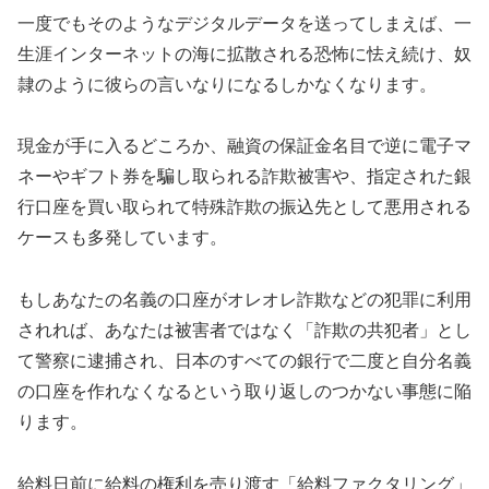
一度でもそのようなデジタルデータを送ってしまえば、一
生涯インターネットの海に拡散される恐怖に怯え続け、奴
隷のように彼らの言いなりになるしかなくなります。
現金が手に入るどころか、融資の保証金名目で逆に電子マ
ネーやギフト券を騙し取られる詐欺被害や、指定された銀
行口座を買い取られて特殊詐欺の振込先として悪用される
ケースも多発しています。
もしあなたの名義の口座がオレオレ詐欺などの犯罪に利用
されれば、あなたは被害者ではなく「詐欺の共犯者」とし
て警察に逮捕され、日本のすべての銀行で二度と自分名義
の口座を作れなくなるという取り返しのつかない事態に陥
ります。
給料日前に給料の権利を売り渡す「給料ファクタリング」