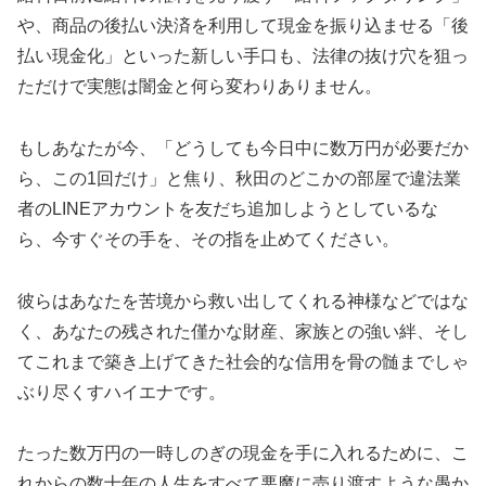
や、商品の後払い決済を利用して現金を振り込ませる「後
払い現金化」といった新しい手口も、法律の抜け穴を狙っ
ただけで実態は闇金と何ら変わりありません。
もしあなたが今、「どうしても今日中に数万円が必要だか
ら、この1回だけ」と焦り、秋田のどこかの部屋で違法業
者のLINEアカウントを友だち追加しようとしているな
ら、今すぐその手を、その指を止めてください。
彼らはあなたを苦境から救い出してくれる神様などではな
く、あなたの残された僅かな財産、家族との強い絆、そし
てこれまで築き上げてきた社会的な信用を骨の髄までしゃ
ぶり尽くすハイエナです。
たった数万円の一時しのぎの現金を手に入れるために、こ
れからの数十年の人生をすべて悪魔に売り渡すような愚か