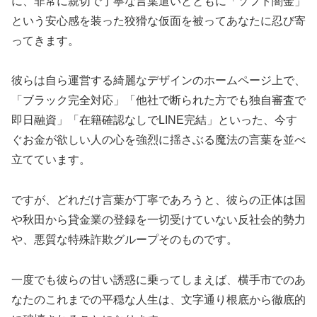
に、非常に親切で丁寧な言葉遣いとともに「ソフト闇金」
という安心感を装った狡猾な仮面を被ってあなたに忍び寄
ってきます。
彼らは自ら運営する綺麗なデザインのホームページ上で、
「ブラック完全対応」「他社で断られた方でも独自審査で
即日融資」「在籍確認なしでLINE完結」といった、今す
ぐお金が欲しい人の心を強烈に揺さぶる魔法の言葉を並べ
立てています。
ですが、どれだけ言葉が丁寧であろうと、彼らの正体は国
や秋田から貸金業の登録を一切受けていない反社会的勢力
や、悪質な特殊詐欺グループそのものです。
一度でも彼らの甘い誘惑に乗ってしまえば、横手市でのあ
なたのこれまでの平穏な人生は、文字通り根底から徹底的