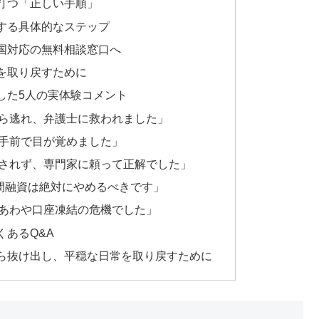
打つ「正しい手順」
する具体的なステップ
国対応の無料相談窓口へ
を取り戻すために
した5人の実体験コメント
ら逃れ、弁護士に救われました」
手前で目が覚めました」
されず、専門家に頼って正解でした」
個人間融資は絶対にやめるべきです」
あわや口座凍結の危機でした」
あるQ&A
ら抜け出し、平穏な日常を取り戻すために