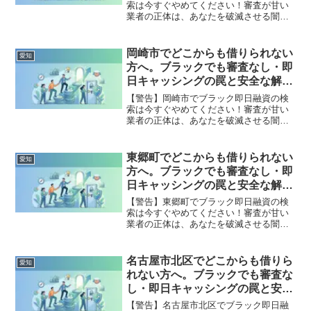
索は今すぐやめてください！審査が甘い
業者の正体は、あなたを破滅させる闇金
です。どこからも借りられない状態は、
法的な手続きでリセット可能です。小牧
市で違法業者を避け、借金地獄から抜け
岡崎市でどこからも借りられない
愛知
出した方々の実体験と確実な解決策を完
方へ。ブラックでも審査なし・即
全公開。
日キャッシングの罠と安全な解決
策
【警告】岡崎市でブラック即日融資の検
索は今すぐやめてください！審査が甘い
業者の正体は、あなたを破滅させる闇金
です。どこからも借りられない状態は、
法的な手続きでリセット可能です。岡崎
市で違法業者を避け、借金地獄から抜け
東郷町でどこからも借りられない
愛知
出した方々の実体験と確実な解決策を完
方へ。ブラックでも審査なし・即
全公開。
日キャッシングの罠と安全な解決
策
【警告】東郷町でブラック即日融資の検
索は今すぐやめてください！審査が甘い
業者の正体は、あなたを破滅させる闇金
です。どこからも借りられない状態は、
法的な手続きでリセット可能です。東郷
町で違法業者を避け、借金地獄から抜け
名古屋市北区でどこからも借りら
愛知
出した方々の実体験と確実な解決策を完
れない方へ。ブラックでも審査な
全公開。
し・即日キャッシングの罠と安全
な解決策
【警告】名古屋市北区でブラック即日融