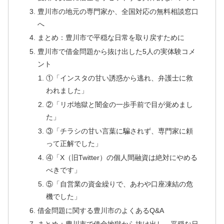
豊川市の地元の専門家か、全国対応の無料相談窓口
へ
まとめ：豊川市で平穏な日常を取り戻すために
豊川市で借金問題から抜け出した5人の実体験コメ
ント
①「インスタの甘い誘惑から逃れ、弁護士に救
われました」
②「リボ地獄と闇金の一歩手前で目が覚めまし
た」
③「チラシの甘い言葉に騙されず、専門家に頼
って正解でした」
④「X（旧Twitter）の個人間融資は絶対にやめる
べきです」
⑤「自営業の資金繰りで、あわや口座凍結の危
機でした」
借金問題に関する豊川市のよくあるQ&A