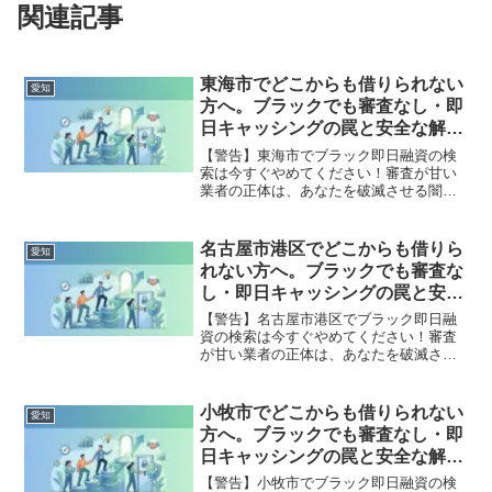
関連記事
東海市でどこからも借りられない
愛知
方へ。ブラックでも審査なし・即
日キャッシングの罠と安全な解決
策
【警告】東海市でブラック即日融資の検
索は今すぐやめてください！審査が甘い
業者の正体は、あなたを破滅させる闇金
です。どこからも借りられない状態は、
法的な手続きでリセット可能です。東海
市で違法業者を避け、借金地獄から抜け
名古屋市港区でどこからも借りら
愛知
出した方々の実体験と確実な解決策を完
れない方へ。ブラックでも審査な
全公開。
し・即日キャッシングの罠と安全
な解決策
【警告】名古屋市港区でブラック即日融
資の検索は今すぐやめてください！審査
が甘い業者の正体は、あなたを破滅させ
る闇金です。どこからも借りられない状
態は、法的な手続きでリセット可能で
す。名古屋市港区で違法業者を避け、借
小牧市でどこからも借りられない
愛知
金地獄から抜け出した方々の実体験と確
方へ。ブラックでも審査なし・即
実な解決策を完全公開。
日キャッシングの罠と安全な解決
策
【警告】小牧市でブラック即日融資の検