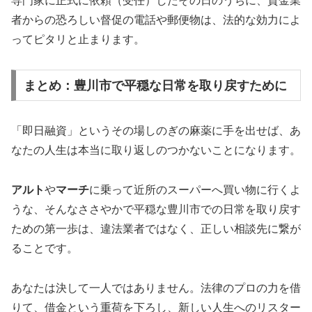
専門家に正式に依頼（受任）したその日のうちに、貸金業
者からの恐ろしい督促の電話や郵便物は、法的な効力によ
ってピタリと止まります。
まとめ：豊川市で平穏な日常を取り戻すために
「即日融資」というその場しのぎの麻薬に手を出せば、あ
なたの人生は本当に取り返しのつかないことになります。
アルト
や
マーチ
に乗って近所のスーパーへ買い物に行くよ
うな、そんなささやかで平穏な豊川市での日常を取り戻す
ための第一歩は、違法業者ではなく、正しい相談先に繋が
ることです。
あなたは決して一人ではありません。法律のプロの力を借
りて、借金という重荷を下ろし、新しい人生へのリスター