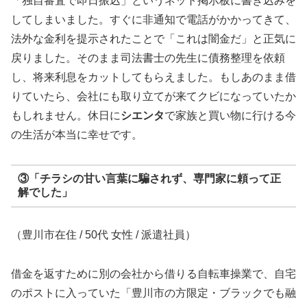
「独自審査で即日振込」というネット掲示板に書き込みを
してしまいました。すぐに非通知で電話がかかってきて、
法外な金利を提示されたことで「これは闇金だ」と正気に
戻りました。そのまま司法書士の先生に債務整理を依頼
し、将来利息をカットしてもらえました。もしあのまま借
りていたら、会社にも取り立てが来てクビになっていたか
もしれません。休日に
シエンタ
で家族と買い物に行ける今
の生活が本当に幸せです。
③「チラシの甘い言葉に騙されず、専門家に頼って正
解でした」
（豊川市在住 / 50代 女性 / 派遣社員）
借金を返すために別の会社から借りる自転車操業で、自宅
のポストに入っていた「豊川市の方限定・ブラックでも融