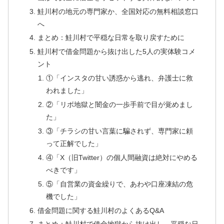
鮭川村の地元の専門家か、全国対応の無料相談窓口
へ
まとめ：鮭川村で平穏な日常を取り戻すために
鮭川村で借金問題から抜け出した5人の実体験コメ
ント
①「インスタの甘い誘惑から逃れ、弁護士に救
われました」
②「リボ地獄と闇金の一歩手前で目が覚めまし
た」
③「チラシの甘い言葉に騙されず、専門家に頼
って正解でした」
④「X（旧Twitter）の個人間融資は絶対にやめる
べきです」
⑤「自営業の資金繰りで、あわや口座凍結の危
機でした」
借金問題に関する鮭川村のよくあるQ&A