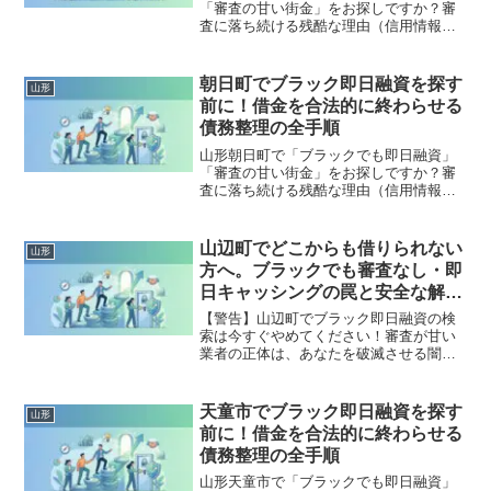
「審査の甘い街金」をお探しですか？審
査に落ち続ける残酷な理由（信用情報と
申し込みブラック）から、絶対に手を出
してはいけないソフト闇金の実態まで徹
底解説。多重債務の地獄から抜け出し、
朝日町でブラック即日融資を探す
山形
合法的に借金を減額・免除する「債務整
前に！借金を合法的に終わらせる
理」の正しい知識と、今すぐ督促を止め
債務整理の全手順
る無料相談窓口をご案内します。
山形朝日町で「ブラックでも即日融資」
「審査の甘い街金」をお探しですか？審
査に落ち続ける残酷な理由（信用情報と
申し込みブラック）から、絶対に手を出
してはいけないソフト闇金の実態まで徹
底解説。多重債務の地獄から抜け出し、
山辺町でどこからも借りられない
山形
合法的に借金を減額・免除する「債務整
方へ。ブラックでも審査なし・即
理」の正しい知識と、今すぐ督促を止め
日キャッシングの罠と安全な解決
る無料相談窓口をご案内します。
策
【警告】山辺町でブラック即日融資の検
索は今すぐやめてください！審査が甘い
業者の正体は、あなたを破滅させる闇金
です。どこからも借りられない状態は、
法的な手続きでリセット可能です。山辺
町で違法業者を避け、借金地獄から抜け
天童市でブラック即日融資を探す
山形
出した方々の実体験と確実な解決策を完
前に！借金を合法的に終わらせる
全公開。
債務整理の全手順
山形天童市で「ブラックでも即日融資」