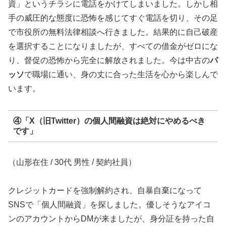
資」というチラシに電話をかけてしまいました。しかし相
手の威圧的な態度に恐怖を感じてすぐ電話を切り、その足
で市役所の無料法律相談へ行きました。結果的に自己破産
を選択することになりましたが、すべての借金がゼロにな
り、督促の恐怖から完全に解放されました。今は中古の
パ
ッソ
で職場に通い、身の丈に合った生活を心から楽しんで
います。
④「X（旧Twitter）の個人間融資は絶対にやめるべき
です」
（山形在住 / 30代 男性 / 契約社員）
クレジットカードを強制解約され、自暴自棄になって
SNSで「個人間融資」を探しました。優しそうなアイコ
ンのアカウントからDMが来ましたが、身分証を持った自