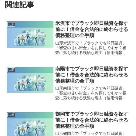
関連記事
米沢市でブラック即日融資を探す
山形
前に！借金を合法的に終わらせる
債務整理の全手順
山形米沢市で「ブラックでも即日融資」
「審査の甘い街金」をお探しですか？審
査に落ち続ける残酷な理由（信用情報と
申し込みブラック）から、絶対に手を出
してはいけないソフト闇金の実態まで徹
底解説。多重債務の地獄から抜け出し、
南陽市でブラック即日融資を探す
山形
合法的に借金を減額・免除する「債務整
前に！借金を合法的に終わらせる
理」の正しい知識と、今すぐ督促を止め
債務整理の全手順
る無料相談窓口をご案内します。
山形南陽市で「ブラックでも即日融資」
「審査の甘い街金」をお探しですか？審
査に落ち続ける残酷な理由（信用情報と
申し込みブラック）から、絶対に手を出
してはいけないソフト闇金の実態まで徹
底解説。多重債務の地獄から抜け出し、
鶴岡市でブラック即日融資を探す
山形
合法的に借金を減額・免除する「債務整
前に！借金を合法的に終わらせる
理」の正しい知識と、今すぐ督促を止め
債務整理の全手順
る無料相談窓口をご案内します。
山形鶴岡市で「ブラックでも即日融資」