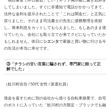
「独自審査で即日振込」というネット掲示板に書き込みを
してしまいました。すぐに非通知で電話がかかってきて、
法外な金利を提示されたことで「これは闇金だ」と正気に
戻りました。そのまま司法書士の先生に債務整理を依頼
し、将来利息をカットしてもらえました。もしあのまま借
りていたら、会社にも取り立てが来てクビになっていたか
もしれません。休日に
シエンタ
で家族と買い物に行ける今
の生活が本当に幸せです。
③「チラシの甘い言葉に騙されず、専門家に頼って正
解でした」
（鮭川村在住 / 50代 女性 / 派遣社員）
借金を返すために別の会社から借りる自転車操業で、自宅
のポストに入っていた「鮭川村の方限定・ブラックでも融