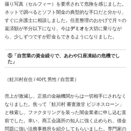
撮り写真（セルフィー）を要求されて危険を感じました。
ネットで調べるとソフト闇金の典型的な手口だと分かり、
すぐに弁護士に相談しました。任意整理のおかげで月々の
返済額が半分以下になり、今は
デミオ
を大切に乗りなが
ら、少しずつですが貯金もできるようになりました。
⑤「自営業の資金繰りで、あわや口座凍結の危機でし
た」
（鮭川村在住 / 40代 男性 / 自営業）
売上が激減し、正規の金融機関からは一切相手にされなく
なりました。焦って「鮭川村 審査激甘 ビジネスローン」
と検索し、ファクタリングを装った闇金業者に申し込む直
前でした。幸い、商工会議所の知人に強く止められ、借金
問題に強い法務事務所を紹介してもらいました。専門家の