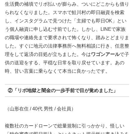
生活費の補填でリボ払いが膨らみ、ついにどこからも借り
られなくなりました。スマホで鮭川村の即日融資を検索
し、インスタグラムで見つけた「主婦でも即日OK」とい
う個人融資に申し込む寸前でした。しかし、LINEで家族
の職場や連絡先まで要求されて怖くなり、踏みとどまりま
した。すぐに地元の法律事務所へ無料相談に行き、任意整
理をして返済の目処が立ちました。今は
ワゴンアール
で子
供の送迎をする、平穏な日常を取り戻せています。あの
時、甘い言葉に乗らなくて本当に良かったです。
②「リボ地獄と闇金の一歩手前で目が覚めました」
（山形在住 / 40代 男性 / 会社員）
複数社のカードローンで総量規制に引っかかり、怪しい