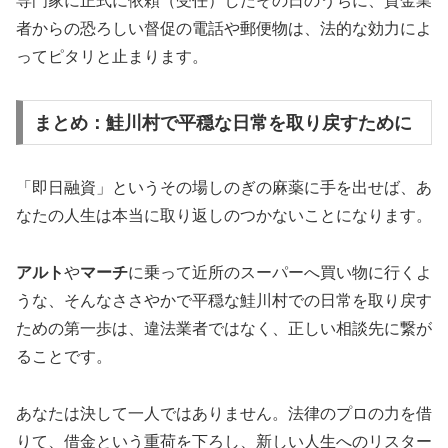
専門家に正式に依頼（受任）したその日のうちに、貸金業
者からの恐ろしい督促の電話や郵便物は、法的な効力によ
ってピタリと止まります。
まとめ：鮭川村で平穏な日常を取り戻すために
「即日融資」というその場しのぎの麻薬に手を出せば、あ
なたの人生は本当に取り返しのつかないことになります。
アルト
や
マーチ
に乗って近所のスーパーへ買い物に行くよ
うな、そんなささやかで平穏な鮭川村での日常を取り戻す
ための第一歩は、違法業者ではなく、正しい相談先に繋が
ることです。
あなたは決して一人ではありません。法律のプロの力を借
りて、借金という重荷を下ろし、新しい人生へのリスター