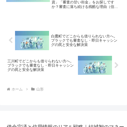
資」「審査の甘い街金」をお探しです
か？審査に落ち続ける残酷な理由（信用
情報と申し込みブラック）から、絶対に
手を出してはいけないソフト闇金の実態
まで徹底解説。多重債務の地獄から抜け
出し、合法的に借金を減額・免除する
「債務整理」の正しい知識と、今すぐ督
促を止める無料相談窓口をご案内しま
白鷹町でどこからも借りられない方へ。
す。
ブラックでも審査なし・即日キャッシン
グの罠と安全な解決策
三川町でどこからも借りられない方へ。
ブラックでも審査なし・即日キャッシン
グの罠と安全な解決策
ホーム
山形