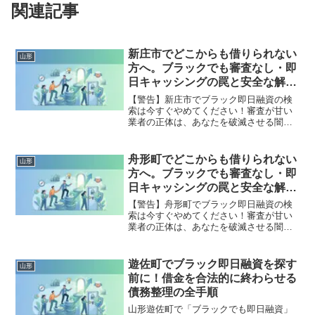
関連記事
新庄市でどこからも借りられない
山形
方へ。ブラックでも審査なし・即
日キャッシングの罠と安全な解決
策
【警告】新庄市でブラック即日融資の検
索は今すぐやめてください！審査が甘い
業者の正体は、あなたを破滅させる闇金
です。どこからも借りられない状態は、
法的な手続きでリセット可能です。新庄
市で違法業者を避け、借金地獄から抜け
舟形町でどこからも借りられない
山形
出した方々の実体験と確実な解決策を完
方へ。ブラックでも審査なし・即
全公開。
日キャッシングの罠と安全な解決
策
【警告】舟形町でブラック即日融資の検
索は今すぐやめてください！審査が甘い
業者の正体は、あなたを破滅させる闇金
です。どこからも借りられない状態は、
法的な手続きでリセット可能です。舟形
町で違法業者を避け、借金地獄から抜け
遊佐町でブラック即日融資を探す
山形
出した方々の実体験と確実な解決策を完
前に！借金を合法的に終わらせる
全公開。
債務整理の全手順
山形遊佐町で「ブラックでも即日融資」