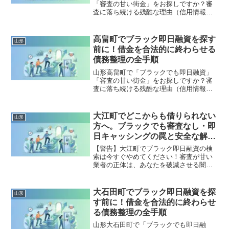
「審査の甘い街金」をお探しですか？審
査に落ち続ける残酷な理由（信用情報と
申し込みブラック）から、絶対に手を出
してはいけないソフト闇金の実態まで徹
底解説。多重債務の地獄から抜け出し、
高畠町でブラック即日融資を探す
山形
合法的に借金を減額・免除する「債務整
前に！借金を合法的に終わらせる
理」の正しい知識と、今すぐ督促を止め
債務整理の全手順
る無料相談窓口をご案内します。
山形高畠町で「ブラックでも即日融資」
「審査の甘い街金」をお探しですか？審
査に落ち続ける残酷な理由（信用情報と
申し込みブラック）から、絶対に手を出
してはいけないソフト闇金の実態まで徹
底解説。多重債務の地獄から抜け出し、
大江町でどこからも借りられない
山形
合法的に借金を減額・免除する「債務整
方へ。ブラックでも審査なし・即
理」の正しい知識と、今すぐ督促を止め
日キャッシングの罠と安全な解決
る無料相談窓口をご案内します。
策
【警告】大江町でブラック即日融資の検
索は今すぐやめてください！審査が甘い
業者の正体は、あなたを破滅させる闇金
です。どこからも借りられない状態は、
法的な手続きでリセット可能です。大江
町で違法業者を避け、借金地獄から抜け
大石田町でブラック即日融資を探
山形
出した方々の実体験と確実な解決策を完
す前に！借金を合法的に終わらせ
全公開。
る債務整理の全手順
山形大石田町で「ブラックでも即日融