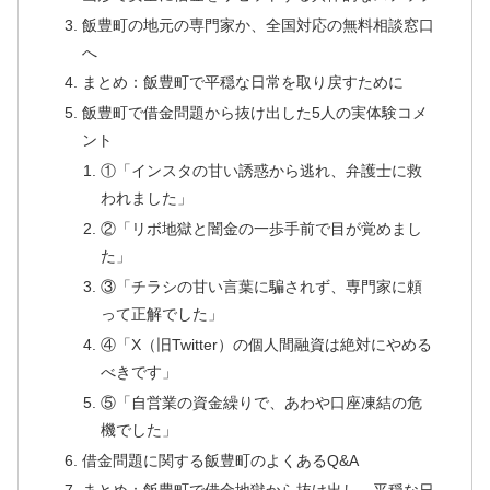
飯豊町の地元の専門家か、全国対応の無料相談窓口
へ
まとめ：飯豊町で平穏な日常を取り戻すために
飯豊町で借金問題から抜け出した5人の実体験コメ
ント
①「インスタの甘い誘惑から逃れ、弁護士に救
われました」
②「リボ地獄と闇金の一歩手前で目が覚めまし
た」
③「チラシの甘い言葉に騙されず、専門家に頼
って正解でした」
④「X（旧Twitter）の個人間融資は絶対にやめる
べきです」
⑤「自営業の資金繰りで、あわや口座凍結の危
機でした」
借金問題に関する飯豊町のよくあるQ&A