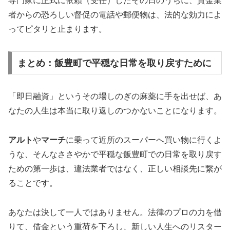
専門家に正式に依頼（受任）したその日のうちに、貸金業
者からの恐ろしい督促の電話や郵便物は、法的な効力によ
ってピタリと止まります。
まとめ：飯豊町で平穏な日常を取り戻すために
「即日融資」というその場しのぎの麻薬に手を出せば、あ
なたの人生は本当に取り返しのつかないことになります。
アルト
や
マーチ
に乗って近所のスーパーへ買い物に行くよ
うな、そんなささやかで平穏な飯豊町での日常を取り戻す
ための第一歩は、違法業者ではなく、正しい相談先に繋が
ることです。
あなたは決して一人ではありません。法律のプロの力を借
りて、借金という重荷を下ろし、新しい人生へのリスター