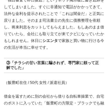
「独自審査で即日振込」というネット掲示板に書き込みを
してしまいました。すぐに非通知で電話がかかってきて、
法外な金利を提示されたことで「これは闇金だ」と正気に
戻りました。そのまま司法書士の先生に債務整理を依頼
し、将来利息をカットしてもらえました。もしあのまま借
りていたら、会社にも取り立てが来てクビになっていたか
もしれません。休日に
シエンタ
で家族と買い物に行ける今
の生活が本当に幸せです。
③「チラシの甘い言葉に騙されず、専門家に頼って正
解でした」
（飯豊町在住 / 50代 女性 / 派遣社員）
借金を返すために別の会社から借りる自転車操業で、自宅
のポストに入っていた「飯豊町の方限定・ブラックでも融