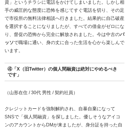
資」というチラシに電話をかけてしまいました。しかし相
手の威圧的な態度に恐怖を感じてすぐ電話を切り、その足
で市役所の無料法律相談へ行きました。結果的に自己破産
を選択することになりましたが、すべての借金がゼロにな
り、督促の恐怖から完全に解放されました。今は中古の
パ
ッソ
で職場に通い、身の丈に合った生活を心から楽しんで
います。
④「X（旧Twitter）の個人間融資は絶対にやめるべき
です」
（山形在住 / 30代 男性 / 契約社員）
クレジットカードを強制解約され、自暴自棄になって
SNSで「個人間融資」を探しました。優しそうなアイコ
ンのアカウントからDMが来ましたが、身分証を持った自