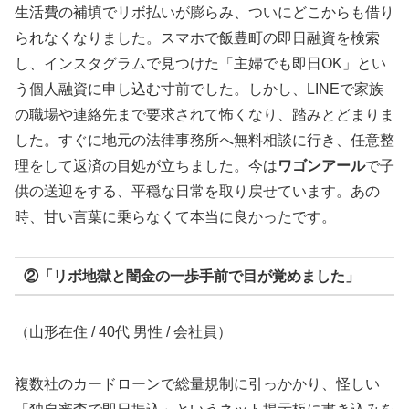
生活費の補填でリボ払いが膨らみ、ついにどこからも借り
られなくなりました。スマホで飯豊町の即日融資を検索
し、インスタグラムで見つけた「主婦でも即日OK」とい
う個人融資に申し込む寸前でした。しかし、LINEで家族
の職場や連絡先まで要求されて怖くなり、踏みとどまりま
した。すぐに地元の法律事務所へ無料相談に行き、任意整
理をして返済の目処が立ちました。今は
ワゴンアール
で子
供の送迎をする、平穏な日常を取り戻せています。あの
時、甘い言葉に乗らなくて本当に良かったです。
②「リボ地獄と闇金の一歩手前で目が覚めました」
（山形在住 / 40代 男性 / 会社員）
複数社のカードローンで総量規制に引っかかり、怪しい