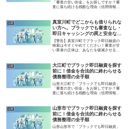
「審査の甘い街金」をお探しですか？審
査に落ち続ける残酷な理由（信用情報と
申し込みブラック）から、絶対に手を出
してはいけないソフト闇金の実態まで徹
底解説。多重債務の地獄から抜け出し、
真室川町でどこからも借りられな
山形
合法的に借金を減額・免除する「債務整
い方へ。ブラックでも審査なし・
理」の正しい知識と、今すぐ督促を止め
即日キャッシングの罠と安全な解
る無料相談窓口をご案内します。
決策
【警告】真室川町でブラック即日融資の
検索は今すぐやめてください！審査が甘
い業者の正体は、あなたを破滅させる闇
金です。どこからも借りられない状態
は、法的な手続きでリセット可能です。
真室川町で違法業者を避け、借金地獄か
大江町でブラック即日融資を探す
山形
ら抜け出した方々の実体験と確実な解決
前に！借金を合法的に終わらせる
策を完全公開。
債務整理の全手順
山形大江町で「ブラックでも即日融資」
「審査の甘い街金」をお探しですか？審
査に落ち続ける残酷な理由（信用情報と
申し込みブラック）から、絶対に手を出
してはいけないソフト闇金の実態まで徹
底解説。多重債務の地獄から抜け出し、
山形市でブラック即日融資を探す
山形
合法的に借金を減額・免除する「債務整
前に！借金を合法的に終わらせる
理」の正しい知識と、今すぐ督促を止め
債務整理の全手順
る無料相談窓口をご案内します。
山形山形市で「ブラックでも即日融資」