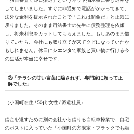
「独自審査で即日振込」というネット掲示板に書き込みを
してしまいました。すぐに非通知で電話がかかってきて、
法外な金利を提示されたことで「これは闇金だ」と正気に
戻りました。そのまま司法書士の先生に債務整理を依頼
し、将来利息をカットしてもらえました。もしあのまま借
りていたら、会社にも取り立てが来てクビになっていたか
もしれません。休日に
シエンタ
で家族と買い物に行ける今
の生活が本当に幸せです。
③「チラシの甘い言葉に騙されず、専門家に頼って正
解でした」
（小国町在住 / 50代 女性 / 派遣社員）
借金を返すために別の会社から借りる自転車操業で、自宅
のポストに入っていた「小国町の方限定・ブラックでも融