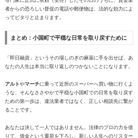
専門家に正式に依頼（受任）したその日のうちに、貸金業
者からの恐ろしい督促の電話や郵便物は、法的な効力によ
ってピタリと止まります。
まとめ：小国町で平穏な日常を取り戻すために
「即日融資」というその場しのぎの麻薬に手を出せば、あ
なたの人生は本当に取り返しのつかないことになります。
アルト
や
マーチ
に乗って近所のスーパーへ買い物に行くよ
うな、そんなささやかで平穏な小国町での日常を取り戻す
ための第一歩は、違法業者ではなく、正しい相談先に繋が
ることです。
あなたは決して一人ではありません。法律のプロの力を借
りて、借金という重荷を下ろし、新しい人生へのリスター