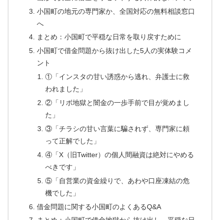
小国町の地元の専門家か、全国対応の無料相談窓口
へ
まとめ：小国町で平穏な日常を取り戻すために
小国町で借金問題から抜け出した5人の実体験コメ
ント
①「インスタの甘い誘惑から逃れ、弁護士に救
われました」
②「リボ地獄と闇金の一歩手前で目が覚めまし
た」
③「チラシの甘い言葉に騙されず、専門家に頼
って正解でした」
④「X（旧Twitter）の個人間融資は絶対にやめる
べきです」
⑤「自営業の資金繰りで、あわや口座凍結の危
機でした」
借金問題に関する小国町のよくあるQ&A