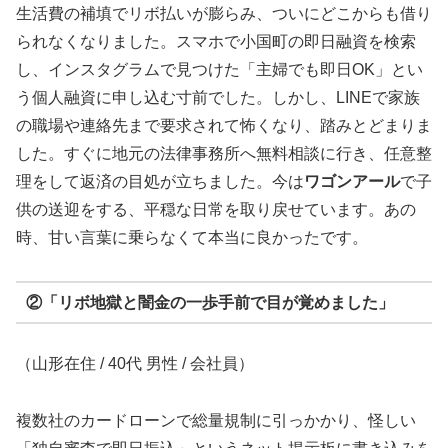
生活費の補填でリボ払いが膨らみ、ついにどこからも借り
られなくなりました。スマホで小国町の即日融資を検索
し、インスタグラムで見つけた「主婦でも即日OK」とい
う個人融資に申し込む寸前でした。しかし、LINEで家族
の職場や連絡先まで要求されて怖くなり、踏みとどまりま
した。すぐに地元の法律事務所へ無料相談に行き、任意整
理をして返済の目処が立ちました。今は
ワゴンアール
で子
供の送迎をする、平穏な日常を取り戻せています。あの
時、甘い言葉に乗らなくて本当に良かったです。
②「リボ地獄と闇金の一歩手前で目が覚めました」
（山形在住 / 40代 男性 / 会社員）
複数社のカードローンで総量規制に引っかかり、怪しい