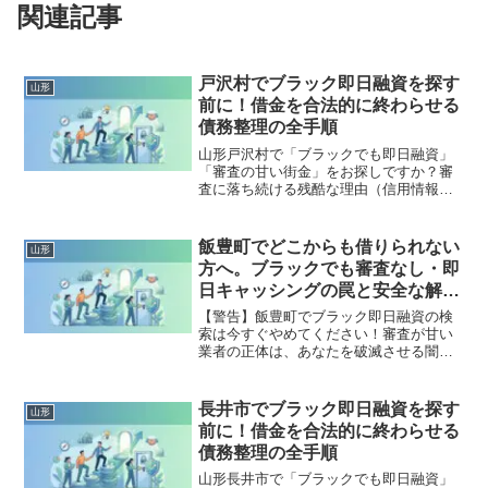
関連記事
戸沢村でブラック即日融資を探す
山形
前に！借金を合法的に終わらせる
債務整理の全手順
山形戸沢村で「ブラックでも即日融資」
「審査の甘い街金」をお探しですか？審
査に落ち続ける残酷な理由（信用情報と
申し込みブラック）から、絶対に手を出
してはいけないソフト闇金の実態まで徹
底解説。多重債務の地獄から抜け出し、
飯豊町でどこからも借りられない
山形
合法的に借金を減額・免除する「債務整
方へ。ブラックでも審査なし・即
理」の正しい知識と、今すぐ督促を止め
日キャッシングの罠と安全な解決
る無料相談窓口をご案内します。
策
【警告】飯豊町でブラック即日融資の検
索は今すぐやめてください！審査が甘い
業者の正体は、あなたを破滅させる闇金
です。どこからも借りられない状態は、
法的な手続きでリセット可能です。飯豊
町で違法業者を避け、借金地獄から抜け
長井市でブラック即日融資を探す
山形
出した方々の実体験と確実な解決策を完
前に！借金を合法的に終わらせる
全公開。
債務整理の全手順
山形長井市で「ブラックでも即日融資」