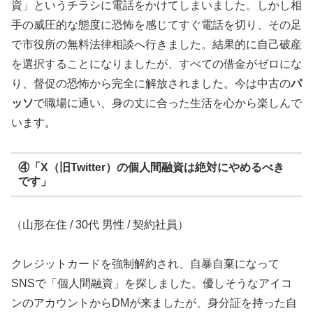
資」というチラシに電話をかけてしまいました。しかし相
手の威圧的な態度に恐怖を感じてすぐ電話を切り、その足
で市役所の無料法律相談へ行きました。結果的に自己破産
を選択することになりましたが、すべての借金がゼロにな
り、督促の恐怖から完全に解放されました。今は中古の
パ
ッソ
で職場に通い、身の丈に合った生活を心から楽しんで
います。
④「X（旧Twitter）の個人間融資は絶対にやめるべき
です」
（山形在住 / 30代 男性 / 契約社員）
クレジットカードを強制解約され、自暴自棄になって
SNSで「個人間融資」を探しました。優しそうなアイコ
ンのアカウントからDMが来ましたが、身分証を持った自