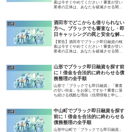
索は今すぐやめてください！審査が甘い
業者の正体は、あなたを破滅させる闇金
です。どこからも借りられない状態は、
法的な手続きでリセット可能です。山形
市で違法業者を避け、借金地獄から抜け
酒田市でどこからも借りられない
山形
出した方々の実体験と確実な解決策を完
方へ。ブラックでも審査なし・即
全公開。
日キャッシングの罠と安全な解決
策
【警告】酒田市でブラック即日融資の検
索は今すぐやめてください！審査が甘い
業者の正体は、あなたを破滅させる闇金
です。どこからも借りられない状態は、
法的な手続きでリセット可能です。酒田
市で違法業者を避け、借金地獄から抜け
山形でブラック即日融資を探す前
山形
出した方々の実体験と確実な解決策を完
に！借金を合法的に終わらせる債
全公開。
務整理の全手順
山形で「ブラックでも即日融資」「審査
の甘い街金」をお探しですか？審査に落
ち続ける残酷な理由（信用情報と申し込
みブラック）から、絶対に手を出しては
いけないソフト闇金の実態まで徹底解
説。多重債務の地獄から抜け出し、合法
中山町でブラック即日融資を探す
山形
的に借金を減額・免除する「債務整理」
前に！借金を合法的に終わらせる
の正しい知識と、今すぐ督促を止める無
債務整理の全手順
料相談窓口をご案内します。
山形中山町で「ブラックでも即日融資」