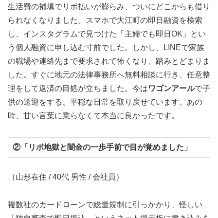
生活費の補填でリボ払いが膨らみ、ついにどこからも借り
られなくなりました。スマホで大江町の即日融資を検索
し、インスタグラムで見つけた「主婦でも即日OK」とい
う個人融資に申し込む寸前でした。しかし、LINEで家族
の職場や連絡先まで要求されて怖くなり、踏みとどまりま
した。すぐに地元の法律事務所へ無料相談に行き、任意整
理をして返済の目処が立ちました。今は
ワゴンアール
で子
供の送迎をする、平穏な日常を取り戻せています。あの
時、甘い言葉に乗らなくて本当に良かったです。
②「リボ地獄と闇金の一歩手前で目が覚めました」
（山形在住 / 40代 男性 / 会社員）
複数社のカードローンで総量規制に引っかかり、怪しい