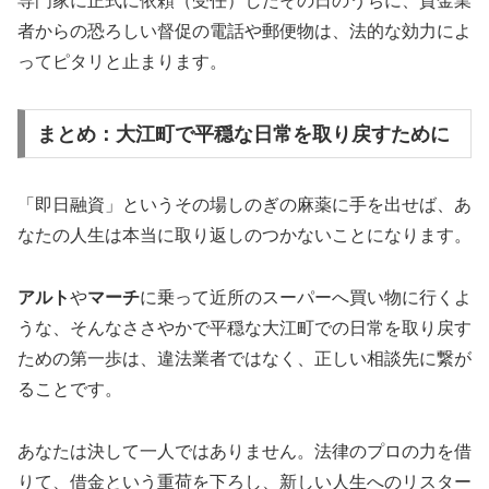
専門家に正式に依頼（受任）したその日のうちに、貸金業
者からの恐ろしい督促の電話や郵便物は、法的な効力によ
ってピタリと止まります。
まとめ：大江町で平穏な日常を取り戻すために
「即日融資」というその場しのぎの麻薬に手を出せば、あ
なたの人生は本当に取り返しのつかないことになります。
アルト
や
マーチ
に乗って近所のスーパーへ買い物に行くよ
うな、そんなささやかで平穏な大江町での日常を取り戻す
ための第一歩は、違法業者ではなく、正しい相談先に繋が
ることです。
あなたは決して一人ではありません。法律のプロの力を借
りて、借金という重荷を下ろし、新しい人生へのリスター