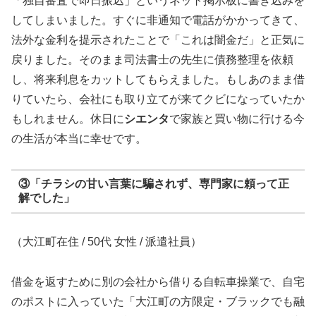
「独自審査で即日振込」というネット掲示板に書き込みを
してしまいました。すぐに非通知で電話がかかってきて、
法外な金利を提示されたことで「これは闇金だ」と正気に
戻りました。そのまま司法書士の先生に債務整理を依頼
し、将来利息をカットしてもらえました。もしあのまま借
りていたら、会社にも取り立てが来てクビになっていたか
もしれません。休日に
シエンタ
で家族と買い物に行ける今
の生活が本当に幸せです。
③「チラシの甘い言葉に騙されず、専門家に頼って正
解でした」
（大江町在住 / 50代 女性 / 派遣社員）
借金を返すために別の会社から借りる自転車操業で、自宅
のポストに入っていた「大江町の方限定・ブラックでも融