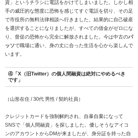
資」というチラシに電話をかけてしまいました。しかし相
手の威圧的な態度に恐怖を感じてすぐ電話を切り、その足
で市役所の無料法律相談へ行きました。結果的に自己破産
を選択することになりましたが、すべての借金がゼロにな
り、督促の恐怖から完全に解放されました。今は中古の
パ
ッソ
で職場に通い、身の丈に合った生活を心から楽しんで
います。
④「X（旧Twitter）の個人間融資は絶対にやめるべき
です」
（山形在住 / 30代 男性 / 契約社員）
クレジットカードを強制解約され、自暴自棄になって
SNSで「個人間融資」を探しました。優しそうなアイコ
ンのアカウントからDMが来ましたが、身分証を持った自