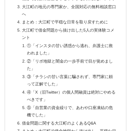
大江町の地元の専門家か、全国対応の無料相談窓口
へ
まとめ：大江町で平穏な日常を取り戻すために
大江町で借金問題から抜け出した5人の実体験コメ
ント
①「インスタの甘い誘惑から逃れ、弁護士に救
われました」
②「リボ地獄と闇金の一歩手前で目が覚めまし
た」
③「チラシの甘い言葉に騙されず、専門家に頼
って正解でした」
④「X（旧Twitter）の個人間融資は絶対にやめる
べきです」
⑤「自営業の資金繰りで、あわや口座凍結の危
機でした」
借金問題に関する大江町のよくあるQ&A