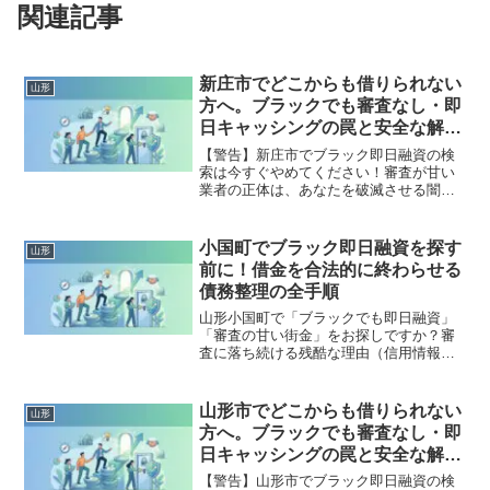
関連記事
新庄市でどこからも借りられない
山形
方へ。ブラックでも審査なし・即
日キャッシングの罠と安全な解決
策
【警告】新庄市でブラック即日融資の検
索は今すぐやめてください！審査が甘い
業者の正体は、あなたを破滅させる闇金
です。どこからも借りられない状態は、
法的な手続きでリセット可能です。新庄
市で違法業者を避け、借金地獄から抜け
小国町でブラック即日融資を探す
山形
出した方々の実体験と確実な解決策を完
前に！借金を合法的に終わらせる
全公開。
債務整理の全手順
山形小国町で「ブラックでも即日融資」
「審査の甘い街金」をお探しですか？審
査に落ち続ける残酷な理由（信用情報と
申し込みブラック）から、絶対に手を出
してはいけないソフト闇金の実態まで徹
底解説。多重債務の地獄から抜け出し、
山形市でどこからも借りられない
山形
合法的に借金を減額・免除する「債務整
方へ。ブラックでも審査なし・即
理」の正しい知識と、今すぐ督促を止め
日キャッシングの罠と安全な解決
る無料相談窓口をご案内します。
策
【警告】山形市でブラック即日融資の検