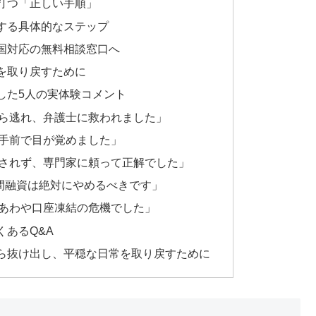
打つ「正しい手順」
する具体的なステップ
国対応の無料相談窓口へ
を取り戻すために
した5人の実体験コメント
ら逃れ、弁護士に救われました」
手前で目が覚めました」
されず、専門家に頼って正解でした」
個人間融資は絶対にやめるべきです」
あわや口座凍結の危機でした」
あるQ&A
ら抜け出し、平穏な日常を取り戻すために