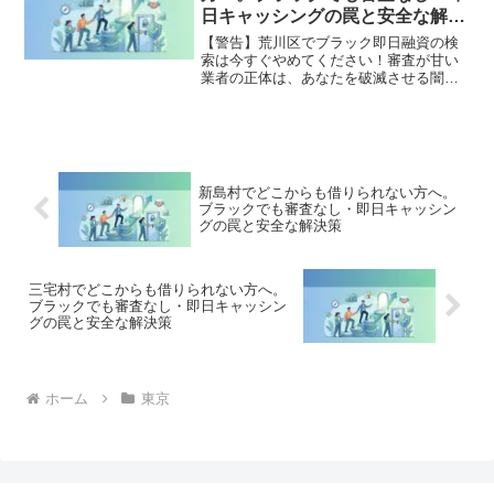
全公開。
日キャッシングの罠と安全な解決
策
【警告】荒川区でブラック即日融資の検
索は今すぐやめてください！審査が甘い
業者の正体は、あなたを破滅させる闇金
です。どこからも借りられない状態は、
法的な手続きでリセット可能です。荒川
区で違法業者を避け、借金地獄から抜け
出した方々の実体験と確実な解決策を完
全公開。
新島村でどこからも借りられない方へ。
ブラックでも審査なし・即日キャッシン
グの罠と安全な解決策
三宅村でどこからも借りられない方へ。
ブラックでも審査なし・即日キャッシン
グの罠と安全な解決策
ホーム
東京