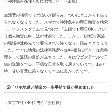
（神津島村在住 / 30代 女性 / パート主婦）
生活費の補填でリボ払いが膨らみ、ついにどこからも借り
られなくなりました。スマホで神津島村の即日融資を検索
し、インスタグラムで見つけた「主婦でも即日OK」とい
う個人融資に申し込む寸前でした。しかし、LINEで家族
の職場や連絡先まで要求されて怖くなり、踏みとどまりま
した。すぐに地元の法律事務所へ無料相談に行き、任意整
理をして返済の目処が立ちました。今は
ワゴンアール
で子
供の送迎をする、平穏な日常を取り戻せています。あの
時、甘い言葉に乗らなくて本当に良かったです。
②「リボ地獄と闇金の一歩手前で目が覚めました」
（東京在住 / 40代 男性 / 会社員）