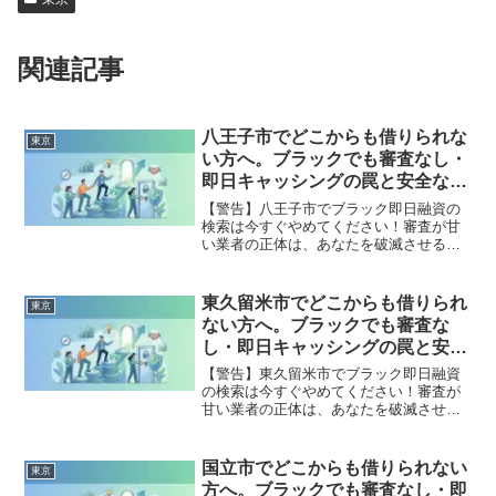
関連記事
八王子市でどこからも借りられな
東京
い方へ。ブラックでも審査なし・
即日キャッシングの罠と安全な解
決策
【警告】八王子市でブラック即日融資の
検索は今すぐやめてください！審査が甘
い業者の正体は、あなたを破滅させる闇
金です。どこからも借りられない状態
は、法的な手続きでリセット可能です。
八王子市で違法業者を避け、借金地獄か
東久留米市でどこからも借りられ
東京
ら抜け出した方々の実体験と確実な解決
ない方へ。ブラックでも審査な
策を完全公開。
し・即日キャッシングの罠と安全
な解決策
【警告】東久留米市でブラック即日融資
の検索は今すぐやめてください！審査が
甘い業者の正体は、あなたを破滅させる
闇金です。どこからも借りられない状態
は、法的な手続きでリセット可能です。
東久留米市で違法業者を避け、借金地獄
国立市でどこからも借りられない
東京
から抜け出した方々の実体験と確実な解
方へ。ブラックでも審査なし・即