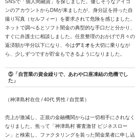
SNSで「個人間融資」を探しました。優しそうなアイコ
ンのアカウントからDMが来ましたが、身分証を持った自
撮り写真（セルフィー）を要求されて危険を感じました。
ネットで調べるとソフト闇金の典型的な手口だと分かり、
すぐに弁護士に相談しました。任意整理のおかげで月々の
返済額が半分以下になり、今は
デミオ
を大切に乗りなが
ら、少しずつですが貯金もできるようになりました。
⑤「自営業の資金繰りで、あわや口座凍結の危機でし
た」
（神津島村在住 / 40代 男性 / 自営業）
売上が激減し、正規の金融機関からは一切相手にされなく
なりました。焦って「神津島村 審査激甘 ビジネスロー
ン」と検索し、ファクタリングを装った闇金業者に申し込