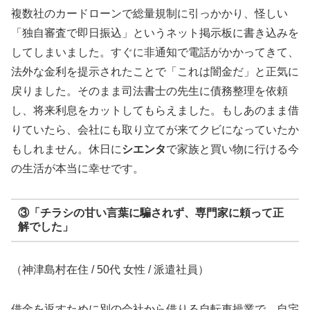
複数社のカードローンで総量規制に引っかかり、怪しい
「独自審査で即日振込」というネット掲示板に書き込みを
してしまいました。すぐに非通知で電話がかかってきて、
法外な金利を提示されたことで「これは闇金だ」と正気に
戻りました。そのまま司法書士の先生に債務整理を依頼
し、将来利息をカットしてもらえました。もしあのまま借
りていたら、会社にも取り立てが来てクビになっていたか
もしれません。休日に
シエンタ
で家族と買い物に行ける今
の生活が本当に幸せです。
③「チラシの甘い言葉に騙されず、専門家に頼って正
解でした」
（神津島村在住 / 50代 女性 / 派遣社員）
借金を返すために別の会社から借りる自転車操業で、自宅