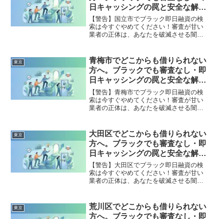
決策を完全公開。
日キャッシングの罠と安全な解決
策
【警告】国立市でブラック即日融資の検
索は今すぐやめてください！審査が甘い
業者の正体は、あなたを破滅させる闇金
です。どこからも借りられない状態は、
法的な手続きでリセット可能です。国立
市で違法業者を避け、借金地獄から抜け
青梅市でどこからも借りられない
東京
出した方々の実体験と確実な解決策を完
方へ。ブラックでも審査なし・即
全公開。
日キャッシングの罠と安全な解決
策
【警告】青梅市でブラック即日融資の検
索は今すぐやめてください！審査が甘い
業者の正体は、あなたを破滅させる闇金
です。どこからも借りられない状態は、
法的な手続きでリセット可能です。青梅
市で違法業者を避け、借金地獄から抜け
大田区でどこからも借りられない
東京
出した方々の実体験と確実な解決策を完
方へ。ブラックでも審査なし・即
全公開。
日キャッシングの罠と安全な解決
策
【警告】大田区でブラック即日融資の検
索は今すぐやめてください！審査が甘い
業者の正体は、あなたを破滅させる闇金
です。どこからも借りられない状態は、
法的な手続きでリセット可能です。大田
区で違法業者を避け、借金地獄から抜け
荒川区でどこからも借りられない
東京
出した方々の実体験と確実な解決策を完
方へ。ブラックでも審査なし・即