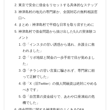
東京で安全に借金をリセットする具体的なステップ
神津島村の地元の専門家か、全国対応の無料相談窓
口へ
まとめ：神津島村で平穏な日常を取り戻すために
神津島村で借金問題から抜け出した5人の実体験コ
メント
①「インスタの甘い誘惑から逃れ、弁護士に救
われました」
②「リボ地獄と闇金の一歩手前で目が覚めまし
た」
③「チラシの甘い言葉に騙されず、専門家に頼
って正解でした」
④「X（旧Twitter）の個人間融資は絶対にやめる
べきです」
⑤「自営業の資金繰りで、あわや口座凍結の危
機でした」
借金問題に関する神津島村のよくあるQ&A