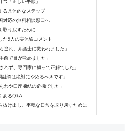
打つ「正しい手順」
する具体的なステップ
国対応の無料相談窓口へ
を取り戻すために
した5人の実体験コメント
ら逃れ、弁護士に救われました」
手前で目が覚めました」
されず、専門家に頼って正解でした」
個人間融資は絶対にやめるべきです」
あわや口座凍結の危機でした」
あるQ&A
ら抜け出し、平穏な日常を取り戻すために