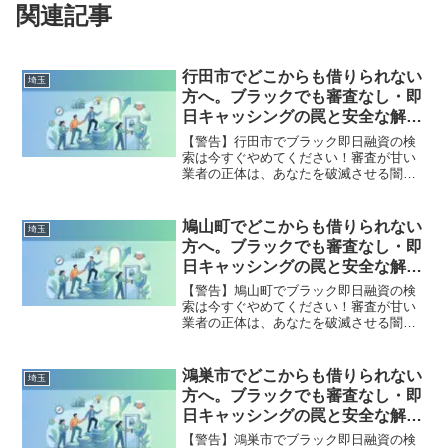
関連記事
行田市でどこからも借りられない
埼玉
方へ。ブラックでも審査なし・即
日キャッシングの罠と安全な解決
策
【警告】行田市でブラック即日融資の検
索は今すぐやめてください！審査が甘い
業者の正体は、あなたを破滅させる闇金
です。どこからも借りられない状態は、
法的な手続きでリセット可能です。行田
市で違法業者を避け、借金地獄から抜け
鳩山町でどこからも借りられない
埼玉
出した方々の実体験と確実な解決策を完
方へ。ブラックでも審査なし・即
全公開。
日キャッシングの罠と安全な解決
策
【警告】鳩山町でブラック即日融資の検
索は今すぐやめてください！審査が甘い
業者の正体は、あなたを破滅させる闇金
です。どこからも借りられない状態は、
法的な手続きでリセット可能です。鳩山
町で違法業者を避け、借金地獄から抜け
鴻巣市でどこからも借りられない
埼玉
出した方々の実体験と確実な解決策を完
方へ。ブラックでも審査なし・即
全公開。
日キャッシングの罠と安全な解決
策
【警告】鴻巣市でブラック即日融資の検