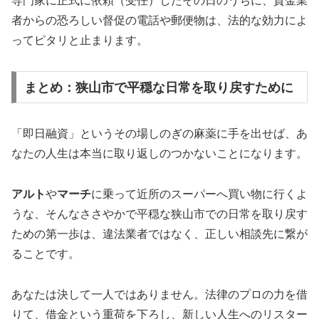
専門家に正式に依頼（受任）したその日のうちに、貸金業
者からの恐ろしい督促の電話や郵便物は、法的な効力によ
ってピタリと止まります。
まとめ：狭山市で平穏な日常を取り戻すために
「即日融資」というその場しのぎの麻薬に手を出せば、あ
なたの人生は本当に取り返しのつかないことになります。
アルト
や
マーチ
に乗って近所のスーパーへ買い物に行くよ
うな、そんなささやかで平穏な狭山市での日常を取り戻す
ための第一歩は、違法業者ではなく、正しい相談先に繋が
ることです。
あなたは決して一人ではありません。法律のプロの力を借
りて、借金という重荷を下ろし、新しい人生へのリスター