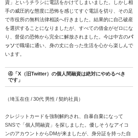
資」というチラシに電話をかけてしまいました。しかし相
手の威圧的な態度に恐怖を感じてすぐ電話を切り、その足
で市役所の無料法律相談へ行きました。結果的に自己破産
を選択することになりましたが、すべての借金がゼロにな
り、督促の恐怖から完全に解放されました。今は中古の
パ
ッソ
で職場に通い、身の丈に合った生活を心から楽しんで
います。
④「X（旧Twitter）の個人間融資は絶対にやめるべき
です」
（埼玉在住 / 30代 男性 / 契約社員）
クレジットカードを強制解約され、自暴自棄になって
SNSで「個人間融資」を探しました。優しそうなアイコ
ンのアカウントからDMが来ましたが、身分証を持った自