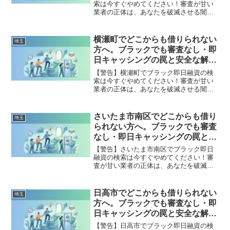
索は今すぐやめてください！審査が甘い
業者の正体は、あなたを破滅させる闇金
です。どこからも借りられない状態は、
法的な手続きでリセット可能です。鴻巣
市で違法業者を避け、借金地獄から抜け
横瀬町でどこからも借りられない
埼玉
出した方々の実体験と確実な解決策を完
方へ。ブラックでも審査なし・即
全公開。
日キャッシングの罠と安全な解決
策
【警告】横瀬町でブラック即日融資の検
索は今すぐやめてください！審査が甘い
業者の正体は、あなたを破滅させる闇金
です。どこからも借りられない状態は、
法的な手続きでリセット可能です。横瀬
町で違法業者を避け、借金地獄から抜け
さいたま市南区でどこからも借り
埼玉
出した方々の実体験と確実な解決策を完
られない方へ。ブラックでも審査
全公開。
なし・即日キャッシングの罠と安
全な解決策
【警告】さいたま市南区でブラック即日
融資の検索は今すぐやめてください！審
査が甘い業者の正体は、あなたを破滅さ
せる闇金です。どこからも借りられない
状態は、法的な手続きでリセット可能で
す。さいたま市南区で違法業者を避け、
日高市でどこからも借りられない
埼玉
借金地獄から抜け出した方々の実体験と
方へ。ブラックでも審査なし・即
確実な解決策を完全公開。
日キャッシングの罠と安全な解決
策
【警告】日高市でブラック即日融資の検