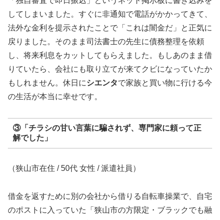
「独自審査で即日振込」というネット掲示板に書き込みを
してしまいました。すぐに非通知で電話がかかってきて、
法外な金利を提示されたことで「これは闇金だ」と正気に
戻りました。そのまま司法書士の先生に債務整理を依頼
し、将来利息をカットしてもらえました。もしあのまま借
りていたら、会社にも取り立てが来てクビになっていたか
もしれません。休日に
シエンタ
で家族と買い物に行ける今
の生活が本当に幸せです。
③「チラシの甘い言葉に騙されず、専門家に頼って正
解でした」
（狭山市在住 / 50代 女性 / 派遣社員）
借金を返すために別の会社から借りる自転車操業で、自宅
のポストに入っていた「狭山市の方限定・ブラックでも融