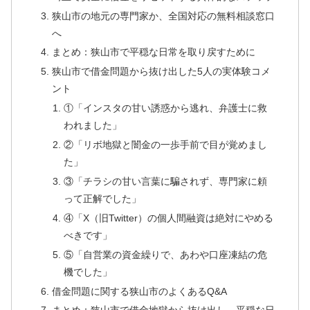
狭山市の地元の専門家か、全国対応の無料相談窓口
へ
まとめ：狭山市で平穏な日常を取り戻すために
狭山市で借金問題から抜け出した5人の実体験コメ
ント
①「インスタの甘い誘惑から逃れ、弁護士に救
われました」
②「リボ地獄と闇金の一歩手前で目が覚めまし
た」
③「チラシの甘い言葉に騙されず、専門家に頼
って正解でした」
④「X（旧Twitter）の個人間融資は絶対にやめる
べきです」
⑤「自営業の資金繰りで、あわや口座凍結の危
機でした」
借金問題に関する狭山市のよくあるQ&A