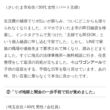
（さいたま市在住 / 30代 女性 / パート主婦）
生活費の補填でリボ払いが膨らみ、ついにどこからも借り
られなくなりました。スマホでさいたま市の即日融資を検
索し、インスタグラムで見つけた「主婦でも即日OK」と
いう個人融資に申し込む寸前でした。しかし、LINEで家
族の職場や連絡先まで要求されて怖くなり、踏みとどまり
ました。すぐに地元の法律事務所へ無料相談に行き、任意
整理をして返済の目処が立ちました。今は
ワゴンアール
で
子供の送迎をする、平穏な日常を取り戻せています。あの
時、甘い言葉に乗らなくて本当に良かったです。
②「リボ地獄と闇金の一歩手前で目が覚めました」
（埼玉在住 / 40代 男性 / 会社員）