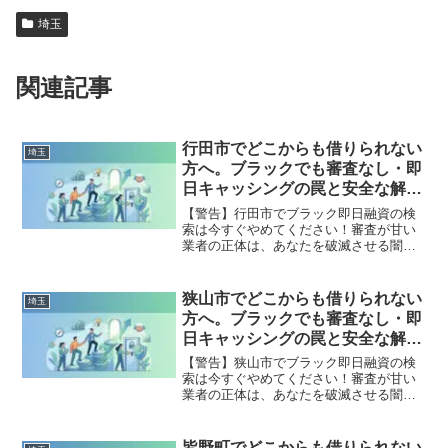
埼玉
関連記事
行田市でどこからも借りられない
埼玉
方へ。ブラックでも審査なし・即
日キャッシングの罠と安全な解決
策
【警告】行田市でブラック即日融資の検
索は今すぐやめてください！審査が甘い
業者の正体は、あなたを破滅させる闇金
です。どこからも借りられない状態は、
法的な手続きでリセット可能です。行田
市で違法業者を避け、借金地獄から抜け
狭山市でどこからも借りられない
埼玉
出した方々の実体験と確実な解決策を完
方へ。ブラックでも審査なし・即
全公開。
日キャッシングの罠と安全な解決
策
【警告】狭山市でブラック即日融資の検
索は今すぐやめてください！審査が甘い
業者の正体は、あなたを破滅させる闇金
です。どこからも借りられない状態は、
法的な手続きでリセット可能です。狭山
市で違法業者を避け、借金地獄から抜け
皆野町でどこからも借りられない