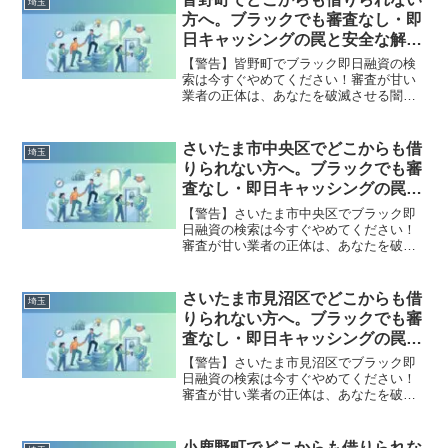
埼玉
出した方々の実体験と確実な解決策を完
方へ。ブラックでも審査なし・即
全公開。
日キャッシングの罠と安全な解決
策
【警告】皆野町でブラック即日融資の検
索は今すぐやめてください！審査が甘い
業者の正体は、あなたを破滅させる闇金
です。どこからも借りられない状態は、
法的な手続きでリセット可能です。皆野
町で違法業者を避け、借金地獄から抜け
さいたま市中央区でどこからも借
埼玉
出した方々の実体験と確実な解決策を完
りられない方へ。ブラックでも審
全公開。
査なし・即日キャッシングの罠と
安全な解決策
【警告】さいたま市中央区でブラック即
日融資の検索は今すぐやめてください！
審査が甘い業者の正体は、あなたを破滅
させる闇金です。どこからも借りられな
い状態は、法的な手続きでリセット可能
です。さいたま市中央区で違法業者を避
さいたま市見沼区でどこからも借
埼玉
け、借金地獄から抜け出した方々の実体
りられない方へ。ブラックでも審
験と確実な解決策を完全公開。
査なし・即日キャッシングの罠と
安全な解決策
【警告】さいたま市見沼区でブラック即
日融資の検索は今すぐやめてください！
審査が甘い業者の正体は、あなたを破滅
させる闇金です。どこからも借りられな
い状態は、法的な手続きでリセット可能
です。さいたま市見沼区で違法業者を避
小鹿野町でどこからも借りられな