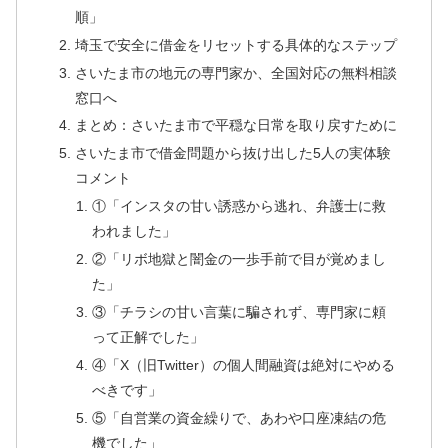
順」
埼玉で安全に借金をリセットする具体的なステップ
さいたま市の地元の専門家か、全国対応の無料相談
窓口へ
まとめ：さいたま市で平穏な日常を取り戻すために
さいたま市で借金問題から抜け出した5人の実体験
コメント
①「インスタの甘い誘惑から逃れ、弁護士に救
われました」
②「リボ地獄と闇金の一歩手前で目が覚めまし
た」
③「チラシの甘い言葉に騙されず、専門家に頼
って正解でした」
④「X（旧Twitter）の個人間融資は絶対にやめる
べきです」
⑤「自営業の資金繰りで、あわや口座凍結の危
機でした」