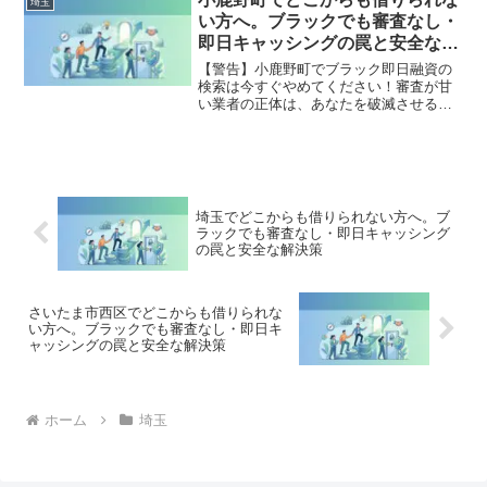
埼玉
け、借金地獄から抜け出した方々の実体
い方へ。ブラックでも審査なし・
験と確実な解決策を完全公開。
即日キャッシングの罠と安全な解
決策
【警告】小鹿野町でブラック即日融資の
検索は今すぐやめてください！審査が甘
い業者の正体は、あなたを破滅させる闇
金です。どこからも借りられない状態
は、法的な手続きでリセット可能です。
小鹿野町で違法業者を避け、借金地獄か
ら抜け出した方々の実体験と確実な解決
策を完全公開。
埼玉でどこからも借りられない方へ。ブ
ラックでも審査なし・即日キャッシング
の罠と安全な解決策
さいたま市西区でどこからも借りられな
い方へ。ブラックでも審査なし・即日キ
ャッシングの罠と安全な解決策
ホーム
埼玉