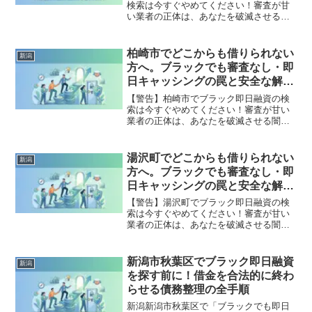
検索は今すぐやめてください！審査が甘
い業者の正体は、あなたを破滅させる闇
金です。どこからも借りられない状態
は、法的な手続きでリセット可能です。
小千谷市で違法業者を避け、借金地獄か
柏崎市でどこからも借りられない
新潟
ら抜け出した方々の実体験と確実な解決
方へ。ブラックでも審査なし・即
策を完全公開。
日キャッシングの罠と安全な解決
策
【警告】柏崎市でブラック即日融資の検
索は今すぐやめてください！審査が甘い
業者の正体は、あなたを破滅させる闇金
です。どこからも借りられない状態は、
法的な手続きでリセット可能です。柏崎
市で違法業者を避け、借金地獄から抜け
湯沢町でどこからも借りられない
新潟
出した方々の実体験と確実な解決策を完
方へ。ブラックでも審査なし・即
全公開。
日キャッシングの罠と安全な解決
策
【警告】湯沢町でブラック即日融資の検
索は今すぐやめてください！審査が甘い
業者の正体は、あなたを破滅させる闇金
です。どこからも借りられない状態は、
法的な手続きでリセット可能です。湯沢
町で違法業者を避け、借金地獄から抜け
新潟市秋葉区でブラック即日融資
新潟
出した方々の実体験と確実な解決策を完
を探す前に！借金を合法的に終わ
全公開。
らせる債務整理の全手順
新潟新潟市秋葉区で「ブラックでも即日