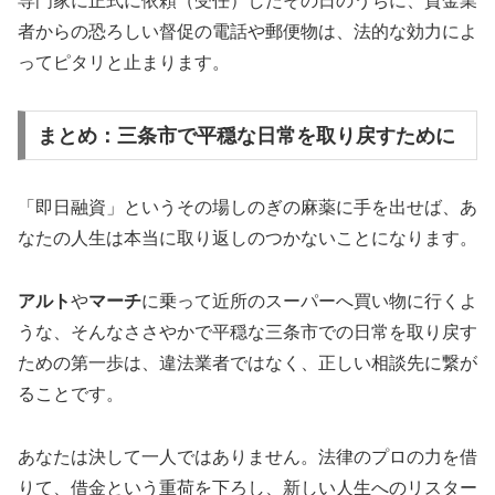
専門家に正式に依頼（受任）したその日のうちに、貸金業
者からの恐ろしい督促の電話や郵便物は、法的な効力によ
ってピタリと止まります。
まとめ：三条市で平穏な日常を取り戻すために
「即日融資」というその場しのぎの麻薬に手を出せば、あ
なたの人生は本当に取り返しのつかないことになります。
アルト
や
マーチ
に乗って近所のスーパーへ買い物に行くよ
うな、そんなささやかで平穏な三条市での日常を取り戻す
ための第一歩は、違法業者ではなく、正しい相談先に繋が
ることです。
あなたは決して一人ではありません。法律のプロの力を借
りて、借金という重荷を下ろし、新しい人生へのリスター