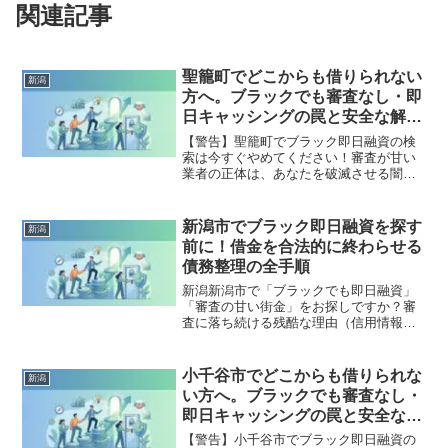
関連記事
聖籠町でどこからも借りられない
新潟
方へ。ブラックでも審査なし・即
日キャッシングの罠と安全な解決
策
【警告】聖籠町でブラック即日融資の検
索は今すぐやめてください！審査が甘い
業者の正体は、あなたを破滅させる闇金
です。どこからも借りられない状態は、
法的な手続きでリセット可能です。聖籠
町で違法業者を避け、借金地獄から抜け
新潟市でブラック即日融資を探す
新潟
出した方々の実体験と確実な解決策を完
前に！借金を合法的に終わらせる
全公開。
債務整理の全手順
新潟新潟市で「ブラックでも即日融資」
「審査の甘い街金」をお探しですか？審
査に落ち続ける残酷な理由（信用情報と
申し込みブラック）から、絶対に手を出
してはいけないソフト闇金の実態まで徹
底解説。多重債務の地獄から抜け出し、
小千谷市でどこからも借りられな
新潟
合法的に借金を減額・免除する「債務整
い方へ。ブラックでも審査なし・
理」の正しい知識と、今すぐ督促を止め
即日キャッシングの罠と安全な解
る無料相談窓口をご案内します。
決策
【警告】小千谷市でブラック即日融資の