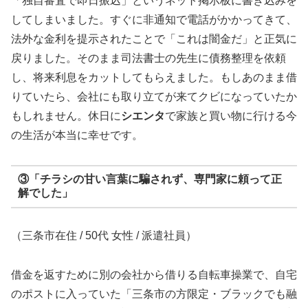
「独自審査で即日振込」というネット掲示板に書き込みを
してしまいました。すぐに非通知で電話がかかってきて、
法外な金利を提示されたことで「これは闇金だ」と正気に
戻りました。そのまま司法書士の先生に債務整理を依頼
し、将来利息をカットしてもらえました。もしあのまま借
りていたら、会社にも取り立てが来てクビになっていたか
もしれません。休日に
シエンタ
で家族と買い物に行ける今
の生活が本当に幸せです。
③「チラシの甘い言葉に騙されず、専門家に頼って正
解でした」
（三条市在住 / 50代 女性 / 派遣社員）
借金を返すために別の会社から借りる自転車操業で、自宅
のポストに入っていた「三条市の方限定・ブラックでも融