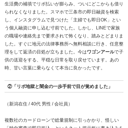
生活費の補填でリボ払いが膨らみ、ついにどこからも借り
られなくなりました。スマホで三条市の即日融資を検索
し、インスタグラムで見つけた「主婦でも即日OK」とい
う個人融資に申し込む寸前でした。しかし、LINEで家族
の職場や連絡先まで要求されて怖くなり、踏みとどまりま
した。すぐに地元の法律事務所へ無料相談に行き、任意整
理をして返済の目処が立ちました。今は
ワゴンアール
で子
供の送迎をする、平穏な日常を取り戻せています。あの
時、甘い言葉に乗らなくて本当に良かったです。
②「リボ地獄と闇金の一歩手前で目が覚めました」
（新潟在住 / 40代 男性 / 会社員）
複数社のカードローンで総量規制に引っかかり、怪しい