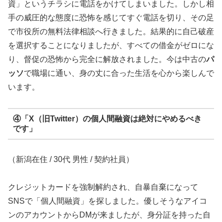
資」というチラシに電話をかけてしまいました。しかし相
手の威圧的な態度に恐怖を感じてすぐ電話を切り、その足
で市役所の無料法律相談へ行きました。結果的に自己破産
を選択することになりましたが、すべての借金がゼロにな
り、督促の恐怖から完全に解放されました。今は中古の
パ
ッソ
で職場に通い、身の丈に合った生活を心から楽しんで
います。
④「X（旧Twitter）の個人間融資は絶対にやめるべき
です」
（新潟在住 / 30代 男性 / 契約社員）
クレジットカードを強制解約され、自暴自棄になって
SNSで「個人間融資」を探しました。優しそうなアイコ
ンのアカウントからDMが来ましたが、身分証を持った自