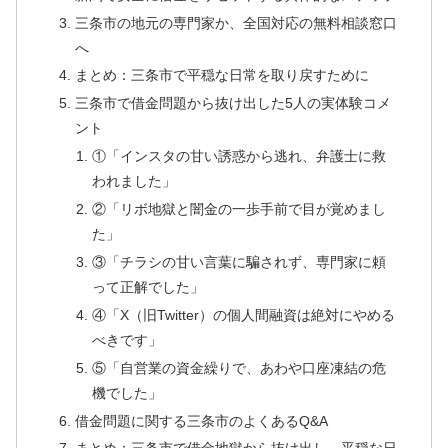
三条市の地元の専門家か、全国対応の無料相談窓口
へ
まとめ：三条市で平穏な日常を取り戻すために
三条市で借金問題から抜け出した5人の実体験コメ
ント
①「インスタの甘い誘惑から逃れ、弁護士に救
われました」
②「リボ地獄と闇金の一歩手前で目が覚めまし
た」
③「チラシの甘い言葉に騙されず、専門家に頼
って正解でした」
④「X（旧Twitter）の個人間融資は絶対にやめる
べきです」
⑤「自営業の資金繰りで、あわや口座凍結の危
機でした」
借金問題に関する三条市のよくあるQ&A