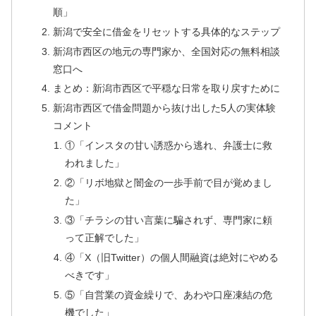
順」
新潟で安全に借金をリセットする具体的なステップ
新潟市西区の地元の専門家か、全国対応の無料相談
窓口へ
まとめ：新潟市西区で平穏な日常を取り戻すために
新潟市西区で借金問題から抜け出した5人の実体験
コメント
①「インスタの甘い誘惑から逃れ、弁護士に救
われました」
②「リボ地獄と闇金の一歩手前で目が覚めまし
た」
③「チラシの甘い言葉に騙されず、専門家に頼
って正解でした」
④「X（旧Twitter）の個人間融資は絶対にやめる
べきです」
⑤「自営業の資金繰りで、あわや口座凍結の危
機でした」