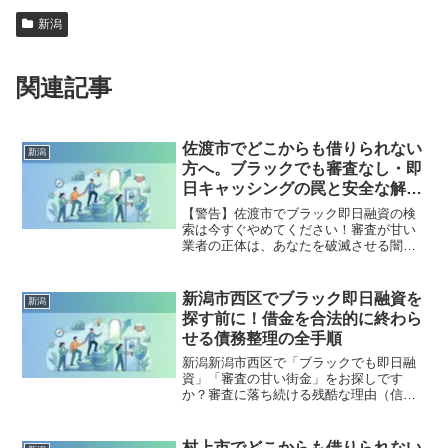
新潟
関連記事
佐渡市でどこからも借りられない
新潟
方へ。ブラックでも審査なし・即
日キャッシングの罠と安全な解決
策
【警告】佐渡市でブラック即日融資の検
索は今すぐやめてください！審査が甘い
業者の正体は、あなたを破滅させる闇金
です。どこからも借りられない状態は、
法的な手続きでリセット可能です。佐渡
市で違法業者を避け、借金地獄から抜け
新潟市西区でブラック即日融資を
新潟
出した方々の実体験と確実な解決策を完
探す前に！借金を合法的に終わら
全公開。
せる債務整理の全手順
新潟新潟市西区で「ブラックでも即日融
資」「審査の甘い街金」をお探しです
か？審査に落ち続ける残酷な理由（信用
情報と申し込みブラック）から、絶対に
手を出してはいけないソフト闇金の実態
まで徹底解説。多重債務の地獄から抜け
村上市でどこからも借りられない