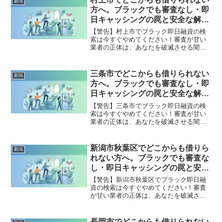
新潟
出し、合法的に借金を減額・免除する
方へ。ブラックでも審査なし・即
「債務整理」の正しい知識と、今すぐ督
日キャッシングの罠と安全な解決
促を止める無料相談窓口をご案内しま
策
す。
【警告】村上市でブラック即日融資の検
索は今すぐやめてください！審査が甘い
業者の正体は、あなたを破滅させる闇金
です。どこからも借りられない状態は、
法的な手続きでリセット可能です。村上
市で違法業者を避け、借金地獄から抜け
三条市でどこからも借りられない
新潟
出した方々の実体験と確実な解決策を完
方へ。ブラックでも審査なし・即
全公開。
日キャッシングの罠と安全な解決
策
【警告】三条市でブラック即日融資の検
索は今すぐやめてください！審査が甘い
業者の正体は、あなたを破滅させる闇金
です。どこからも借りられない状態は、
法的な手続きでリセット可能です。三条
市で違法業者を避け、借金地獄から抜け
新潟市秋葉区でどこからも借りら
新潟
出した方々の実体験と確実な解決策を完
れない方へ。ブラックでも審査な
全公開。
し・即日キャッシングの罠と安全
な解決策
【警告】新潟市秋葉区でブラック即日融
資の検索は今すぐやめてください！審査
が甘い業者の正体は、あなたを破滅させ
る闇金です。どこからも借りられない状
態は、法的な手続きでリセット可能で
す。新潟市秋葉区で違法業者を避け、借
長岡市でどこからも借りられない