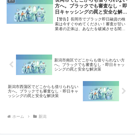
新潟
金地獄から抜け出した方々の実体験と確
方へ。ブラックでも審査なし・即
実な解決策を完全公開。
日キャッシングの罠と安全な解決
策
【警告】長岡市でブラック即日融資の検
索は今すぐやめてください！審査が甘い
業者の正体は、あなたを破滅させる闇金
です。どこからも借りられない状態は、
法的な手続きでリセット可能です。長岡
市で違法業者を避け、借金地獄から抜け
出した方々の実体験と確実な解決策を完
全公開。
新潟市南区でどこからも借りられない方
へ。ブラックでも審査なし・即日キャッ
シングの罠と安全な解決策
新潟市西蒲区でどこからも借りられない
方へ。ブラックでも審査なし・即日キャ
ッシングの罠と安全な解決策
ホーム
新潟