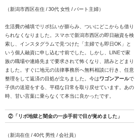
（新潟市西区在住 / 30代 女性 / パート主婦）
生活費の補填でリボ払いが膨らみ、ついにどこからも借り
られなくなりました。スマホで新潟市西区の即日融資を検
索し、インスタグラムで見つけた「主婦でも即日OK」と
いう個人融資に申し込む寸前でした。しかし、LINEで家
族の職場や連絡先まで要求されて怖くなり、踏みとどまり
ました。すぐに地元の法律事務所へ無料相談に行き、任意
整理をして返済の目処が立ちました。今は
ワゴンアール
で
子供の送迎をする、平穏な日常を取り戻せています。あの
時、甘い言葉に乗らなくて本当に良かったです。
②「リボ地獄と闇金の一歩手前で目が覚めました」
（新潟在住 / 40代 男性 / 会社員）